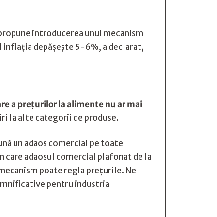
va propune introducerea unui mecanism
 inflaţia depăşeşte 5-6%, a declarat,
e a preţurilor la alimente nu ar mai
ri la alte categorii de produse.
pună un adaos comercial pe toate
in care adaosul comercial plafonat de la
t mecanism poate regla preţurile. Ne
mnificative pentru industria