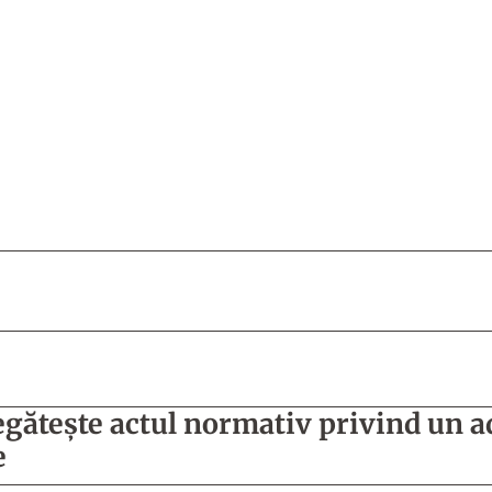
egăteşte actul normativ privind un a
e