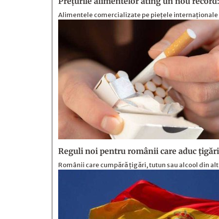
Prețurile alimentelor ating un nou record:
Alimentele comercializate pe piețele internaționale 
Reguli noi pentru românii care aduc țigări ș
Românii care cumpără țigări, tutun sau alcool din al