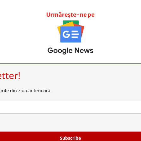
Urmărește-ne pe
tter!
irile din ziua anterioară.
Subscribe