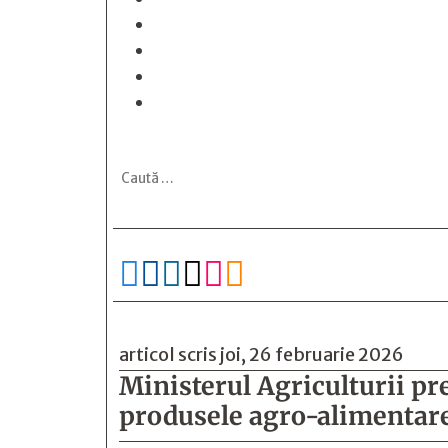






articol scris joi, 26 februarie 2026
Ministerul Agriculturii pr
produsele agro-alimentar