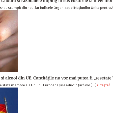
 căldura și războaiele împing în sus costurile la nivel mo
s-au scumpit din nou, iar indicele Organizației Națiunilor Unite pentru 
i alcool din UE. Cantitățile nu vor mai putea fi „resetate”
te state membre ale Uniunii Europene și le aduc în țară vor […]
Citește!