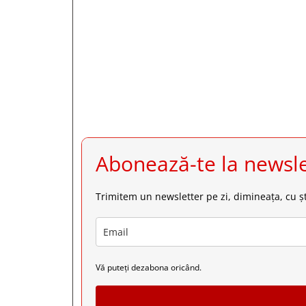







Abonează-te la newsle
Trimitem un newsletter pe zi, dimineața, cu șt
Vă puteți dezabona oricând.