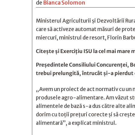
de
Bianca Solomon
Ministerul Agriculturii şi Dezvoltării R
care să activeze automat măsuri de prote
miercuri, ministrul de resort, Florin Barb
Citește și
Exercițiu ISU la cel mai mare 
Preşedintele Consiliului Concurenţei, Bo
trebui prelungită, întrucât şi-a pierdut 
„Avem un proiect de act normativ cu un m
produsele agro-alimentare. Am văzut studi
alimentele de bază s-a dus către alte ali
dorim cu toţii preţuri corecte şi să cre
alimentară”, a explicat ministrul.