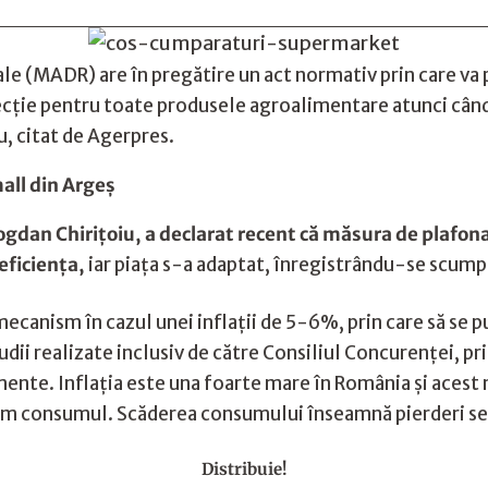
urale (MADR) are în pregătire un act normativ prin care 
cţie pentru toate produsele agroalimentare atunci când
u, citat de Agerpres.
mall din Argeș
gdan Chiriţoiu, a declarat recent că măsura de plafonar
eficienţa,
iar piaţa s-a adaptat, înregistrându-se scumpi
ecanism în cazul unei inflaţii de 5-6%, prin care să se 
i realizate inclusiv de către Consiliul Concurenţei, pr
mente. Inflaţia este una foarte mare în România şi aces
ştem consumul. Scăderea consumului înseamnă pierderi se
Distribuie!