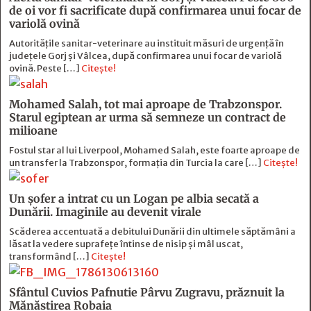
de oi vor fi sacrificate după confirmarea unui focar de
variolă ovină
Autoritățile sanitar-veterinare au instituit măsuri de urgență în
județele Gorj și Vâlcea, după confirmarea unui focar de variolă
ovină. Peste […]
Citește!
Mohamed Salah, tot mai aproape de Trabzonspor.
Starul egiptean ar urma să semneze un contract de
milioane
Fostul star al lui Liverpool, Mohamed Salah, este foarte aproape de
un transfer la Trabzonspor, formația din Turcia la care […]
Citește!
Un șofer a intrat cu un Logan pe albia secată a
Dunării. Imaginile au devenit virale
Scăderea accentuată a debitului Dunării din ultimele săptămâni a
lăsat la vedere suprafețe întinse de nisip și mâl uscat,
transformând […]
Citește!
Sfântul Cuvios Pafnutie Pârvu Zugravu, prăznuit la
Mănăstirea Robaia