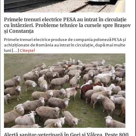
Primele trenuri electrice PESA au intrat în circulație
cu întârzieri. Probleme tehnice la cursele spre Brașov
și Constanța
Primele trenuri electrice produse de compania poloneză PESA și
achiziționate de România au intrat în circulație, după mai multe
luni […]
Citește!
Alertă sanitar-veterinară în Gorj și Vâlcea. Peste 800