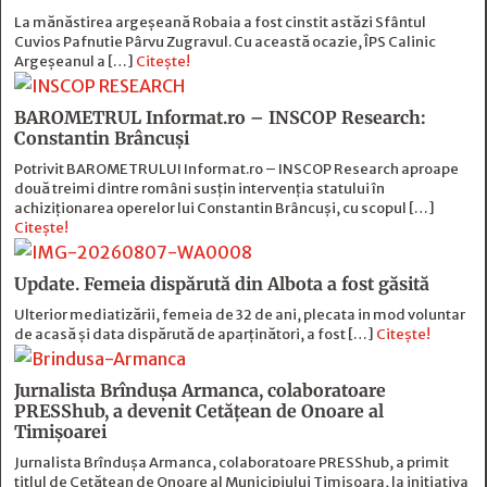
La mănăstirea argeșeană Robaia a fost cinstit astăzi Sfântul
Cuvios Pafnutie Pârvu Zugravul. Cu această ocazie, ÎPS Calinic
Argeșeanul a […]
Citește!
BAROMETRUL Informat.ro – INSCOP Research:
Constantin Brâncuși
Potrivit BAROMETRULUI Informat.ro – INSCOP Research aproape
două treimi dintre români susțin intervenția statului în
achiziționarea operelor lui Constantin Brâncuși, cu scopul […]
Citește!
Update. Femeia dispărută din Albota a fost găsită
Ulterior mediatizării, femeia de 32 de ani, plecata in mod voluntar
de acasă și data dispărută de aparținători, a fost […]
Citește!
Jurnalista Brîndușa Armanca, colaboratoare
PRESShub, a devenit Cetățean de Onoare al
Timișoarei
Jurnalista Brîndușa Armanca, colaboratoare PRESShub, a primit
titlul de Cetățean de Onoare al Municipiului Timișoara, la inițiativa