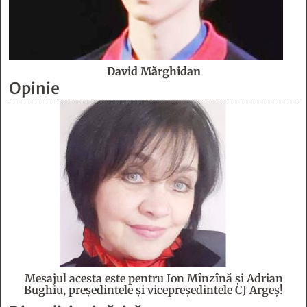
David Mărghidan
Opinie
Mesajul acesta este pentru Ion Mînzînă şi Adrian
Bughiu, preşedintele şi vicepreşedintele CJ Argeş!