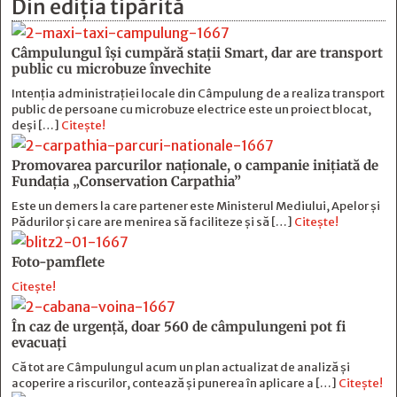
Din ediția tipărită
Câmpulungul îşi cumpără staţii Smart, dar are transport
public cu microbuze învechite
Intenția administrației locale din Câmpulung de a realiza transport
public de persoane cu microbuze electrice este un proiect blocat,
deși […]
Citește!
Promovarea parcurilor naționale, o campanie inițiată de
Fundația „Conservation Carpathia”
Este un demers la care partener este Ministerul Mediului, Apelor și
Pădurilor și care are menirea să faciliteze și să […]
Citește!
Foto-pamflete
Citește!
În caz de urgență, doar 560 de câmpulungeni pot fi
evacuați
Că tot are Câmpulungul acum un plan actualizat de analiză și
acoperire a riscurilor, contează și punerea în aplicare a […]
Citește!