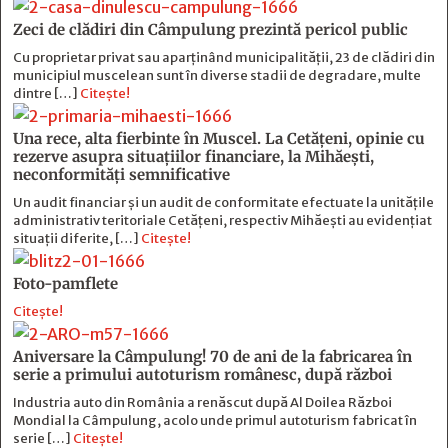
Zeci de clădiri din Câmpulung prezintă pericol public
Cu proprietar privat sau aparținând municipalității, 23 de clădiri din
municipiul muscelean sunt în diverse stadii de degradare, multe
dintre […]
Citește!
Una rece, alta fierbinte în Muscel. La Cetăţeni, opinie cu
rezerve asupra situaţiilor financiare, la Mihăeşti,
neconformităţi semnificative
Un audit financiar și un audit de conformitate efectuate la unitățile
administrativ teritoriale Cetățeni, respectiv Mihăești au evidențiat
situații diferite, […]
Citește!
Foto-pamflete
Citește!
Aniversare la Câmpulung! 70 de ani de la fabricarea în
serie a primului autoturism românesc, după război
Industria auto din România a renăscut după Al Doilea Război
Mondial la Câmpulung, acolo unde primul autoturism fabricat în
serie […]
Citește!