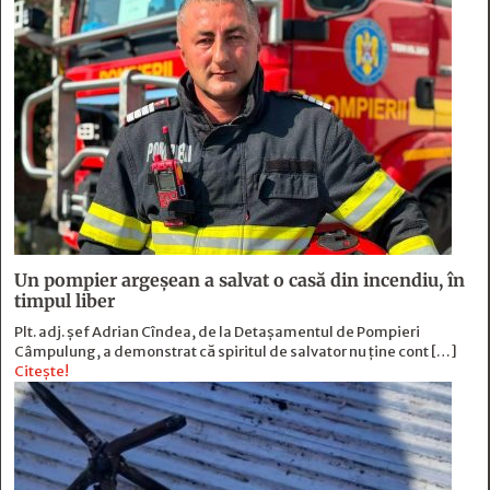
Un pompier argeșean a salvat o casă din incendiu, în
timpul liber
Plt. adj. șef Adrian Cîndea, de la Detașamentul de Pompieri
Câmpulung, a demonstrat că spiritul de salvator nu ține cont […]
Citește!