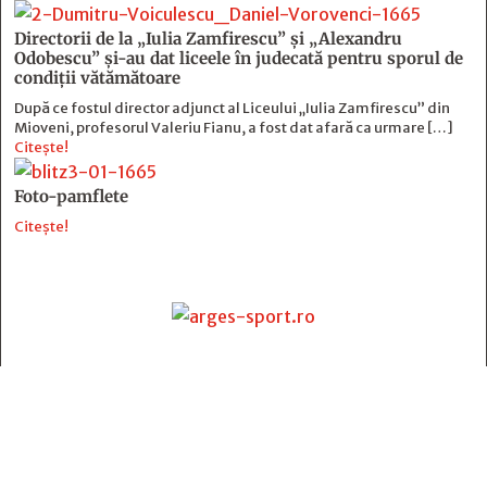
Directorii de la „Iulia Zamfirescu” și „Alexandru
Odobescu” și-au dat liceele în judecată pentru sporul de
condiții vătămătoare
După ce fostul director adjunct al Liceului „Iulia Zamfirescu” din
Mioveni, profesorul Valeriu Fianu, a fost dat afară ca urmare […]
Citește!
Foto-pamflete
Citește!
Contact
:
e-mail:
jurnaldearges@gmail.com
Tel: 0248.221.774; 0770.582.356
Contabilitate: 0248.223.271