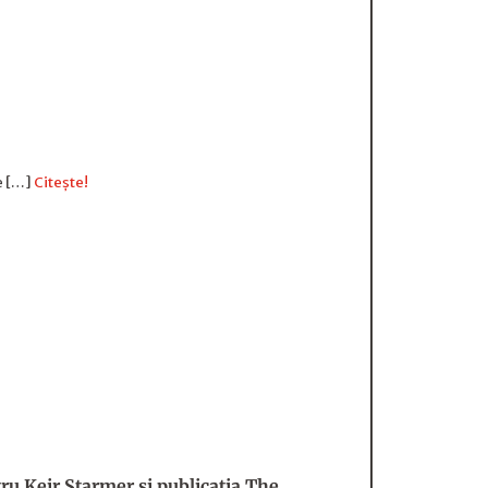
re […]
Citește!
ru Keir Starmer și publicația The