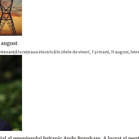
1 august
nanță la rețeaua electrică în zilele de vineri, 7 și marți, 11 august, înt
al al premierului britanic Andy Burnham. A lucrat și pent