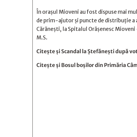
În orașul Mioveni au fost dispuse mai mul
de prim-ajutor și puncte de distribuție a 
Cărănești, la Spitalul Orășenesc Mioveni 
M.S.
Citește și
Scandal la Ştefăneşti după vo
Citește și
Bosul boşilor din Primăria Câ






