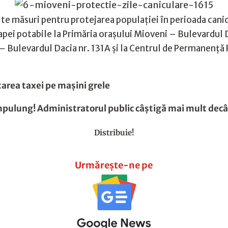
te măsuri pentru protejarea populației în perioada canic
apei potabile la Primăria orașului Mioveni – Bulevardul Da
– Bulevardul Dacia nr. 131A și la Centrul de Permanență F
tarea taxei pe maşini grele
mpulung! Administratorul public câştigă mai mult decâ
Distribuie!
Urmărește-ne pe