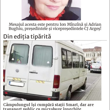
Mesajul acesta este pentru Ion Mînzînă şi Adrian
Bughiu, preşedintele şi vicepreşedintele CJ Argeş!
Din ediția tipărită
Câmpulungul îşi cumpără staţii Smart, dar are
transport public cu microbuze învechite