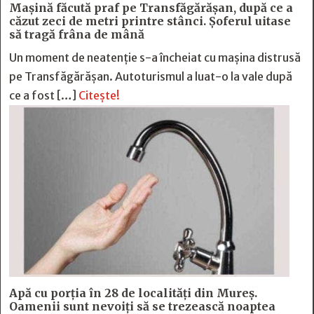
Mașină făcută praf pe Transfăgărășan, după ce a
căzut zeci de metri printre stânci. Șoferul uitase
să tragă frâna de mână
Un moment de neatenție s-a încheiat cu mașina distrusă
pe Transfăgărășan. Autoturismul a luat-o la vale după
ce a fost […]
Citește!
Apă cu porția în 28 de localități din Mureș.
Oamenii sunt nevoiți să se trezească noaptea