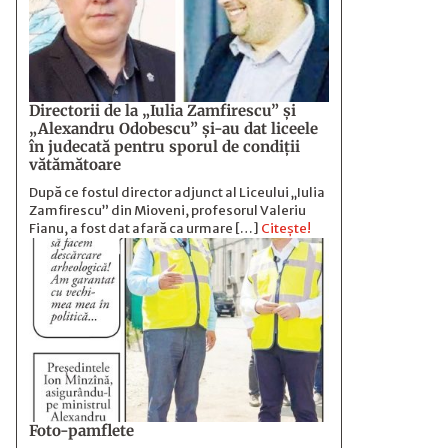
Directorii de la „Iulia Zamfirescu” și
„Alexandru Odobescu” și-au dat liceele
în judecată pentru sporul de condiții
vătămătoare
După ce fostul director adjunct al Liceului „Iulia
Zamfirescu” din Mioveni, profesorul Valeriu
Fianu, a fost dat afară ca urmare […]
Citește!
Foto-pamflete