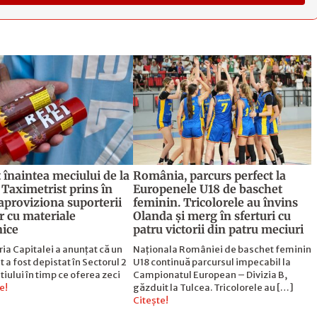
 înaintea meciului de la
România, parcurs perfect la
. Taximetrist prins în
Europenele U18 de baschet
aproviziona suporterii
feminin. Tricolorele au învins
ar cu materiale
Olanda și merg în sferturi cu
nice
patru victorii din patru meciuri
a Capitalei a anunțat că un
Naționala României de baschet feminin
t a fost depistat în Sectorul 2
U18 continuă parcursul impecabil la
tiului în timp ce oferea zeci
Campionatul European – Divizia B,
e!
găzduit la Tulcea. Tricolorele au […]
Citește!