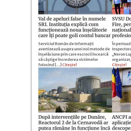
Val de apeluri false în numele
SVSU Do
SRI. Instituția explică cum
Fire, pe
funcționează noua înșelătorie
național
care îți poate goli contul bancar
profesi
Serviciul Român de Informații
În perioa
avertizează asupra unei noi metode de
Inspectora
înșelăciune prin care escrocii încearcă
„Neron Lu
să câștige încrederea victimelor
organizat,
folosind […]
Citește!
Citește!
După intervențiile pe Dunăre,
ANCPI a
Reactorul 2 de la Cernavodă ar
aplicați
putea rămâne în funcțiune încă
descope