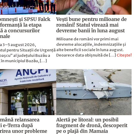
mnești și SPSU Falck
Vești bune pentru milioane de
rformanță la etapa
români! Statul virează mai
ă a concursurilor
devreme banii în luna august
onale
Milioane de români vor primi mai
devreme alocațiile, indemnizațiile și
da 3–5 august 2026,
alte beneficii sociale în luna august.
tul pentru Situații de Urgență
Deoarece data obișnuită de […]
Citește!
pașcu” al județului Buzău a
 în municipiul Buzău, […]
mână relansarea
Alertă pe litoral: un posibil
ei e-Terra după
fragment de dronă, descoperit
rirea unor probleme
pe o plajă din Mamaia