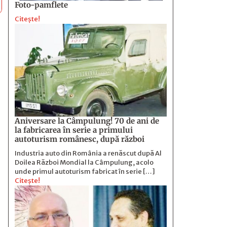
Foto-pamflete
Citește!
Aniversare la Câmpulung! 70 de ani de
la fabricarea în serie a primului
autoturism românesc, după război
Industria auto din România a renăscut după Al
Doilea Război Mondial la Câmpulung, acolo
unde primul autoturism fabricat în serie […]
Citește!