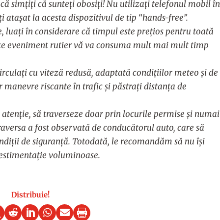
 simţiţi că sunteţi obosiţi! Nu utilizați telefonul mobil în
 ataşat la acesta dispozitivul de tip “hands-free”.
e, luați în considerare că timpul este prețios pentru toată
rice eveniment rutier vă va consuma mult mai mult timp
irculați cu viteză redusă, adaptată condiţiilor meteo și de
r manevre riscante în trafic și păstrați distanța de
atenție, să traverseze doar prin locurile permise și numai
traversa a fost observată de conducătorul auto, care să
ndiții de siguranță. Totodată, le recomandăm să nu își
vestimentaţie voluminoase.
Distribuie!





