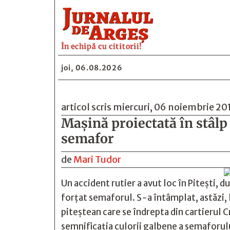
În echipă cu cititorii!
joi, 06.08.2026
articol scris miercuri, 06 noiembrie 20
Mașină proiectată în stâlp 
semafor
de
Mari Tudor
Un accident rutier a avut loc în Pitești, d
forțat semaforul. S-a întâmplat, astăzi, l
piteștean care se îndrepta din cartierul Cr
semnificația culorii galbene a semaforului