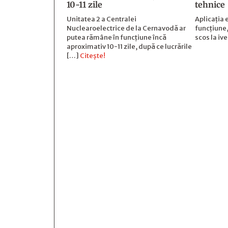
10-11 zile
tehnice
Unitatea 2 a Centralei
Aplicația 
Nuclearoelectrice de la Cernavodă ar
funcțiune,
putea rămâne în funcțiune încă
scos la iv
aproximativ 10-11 zile, după ce lucrările
[…]
Citește!