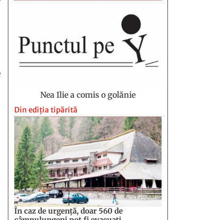
e
Nea Ilie a comis o golănie
Din ediția tipărită
În caz de urgență, doar 560 de
câmpulungeni pot fi evacuați