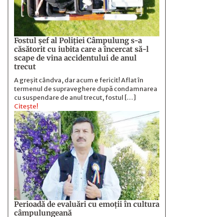
Fostul şef al Poliţiei Câmpulung s-a
căsătorit cu iubita care a încercat să-l
scape de vina accidentului de anul
trecut
A greșit cândva, dar acum e fericit! Aflat în
termenul de supraveghere după condamnarea
cu suspendare de anul trecut, fostul […]
Citește!
Perioadă de evaluări cu emoţii în cultura
câmpulungeană