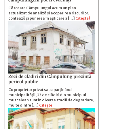
Că tot are Câmpulungul acum un plan
actualizat de analiză și acoperire a riscurilor,
contează și punerea în aplicare a […]
Citește!
Zeci de clădiri din Câmpulung prezintă
pericol public
Cu proprietar privat sau aparținând
municipalității, 23 de clădiri din municipiul
muscelean sunt în diverse stadii de degradare,
multe dintre […]
Citește!