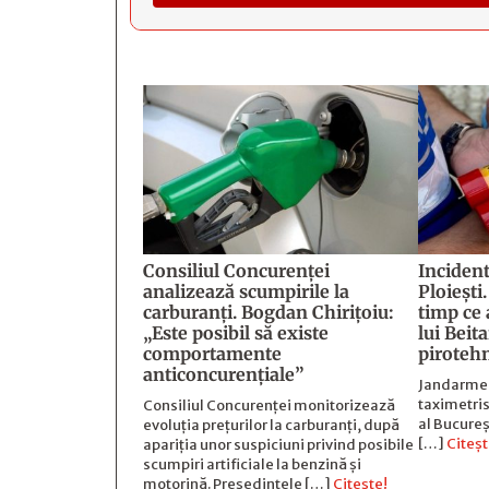
Consiliul Concurenței
Incident
analizează scumpirile la
Ploiești
carburanți. Bogdan Chirițoiu:
timp ce 
„Este posibil să existe
lui Beit
comportamente
piroteh
anticoncurențiale”
Jandarmeri
taximetris
Consiliul Concurenței monitorizează
al Bucureș
evoluția prețurilor la carburanți, după
[…]
Citeșt
apariția unor suspiciuni privind posibile
scumpiri artificiale la benzină și
motorină. Președintele […]
Citește!