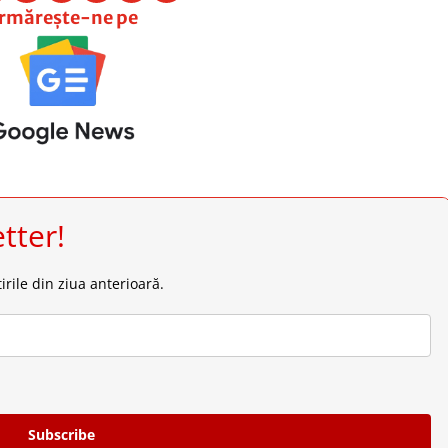
rmărește-ne pe
tter!
irile din ziua anterioară.
Subscribe