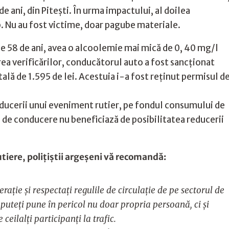
 ani, din Piteşti. În urma impactului, al doilea
. Nu au fost victime, doar pagube materiale.
 de 58 de ani, avea o alcoolemie mai mică de 0, 40 mg/l
rea verificărilor, conducătorul auto a fost sancționat
lă de 1.595 de lei. Acestuia i-a fost reținut permisul d
ducerii unui eveniment rutier, pe fondul consumului de
 de conducere nu beneficiază de posibilitatea reducerii
utiere, polițiștii argeșeni vă recomandă:
ație și respectați regulile de circulație de pe sectorul de
 puteți pune în pericol nu doar propria persoană, ci și
 ceilalți participanți la trafic.