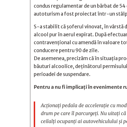
condus regulamentar de un bărbat de 54 de
autoturism a fost proiectat într-un stâlp
S-a stabilit că șoferul vinovat, în vârstă
alcool pur în aerul expirat. După efectua
contravențional cu amendă în valoare tota
conducere pentru 90 de zile.
De asemenea, precizăm că în situația pro
băuturi alcoolice, deținătorul permisului
perioadei de suspendare.
Pentru a nu fi implicați în evenimente r
Acționați pedala de accelerație cu moder
drum pe care îl parcurgeți. Nu uitați că
ceilalți ocupanți ai autovehiculului și pe