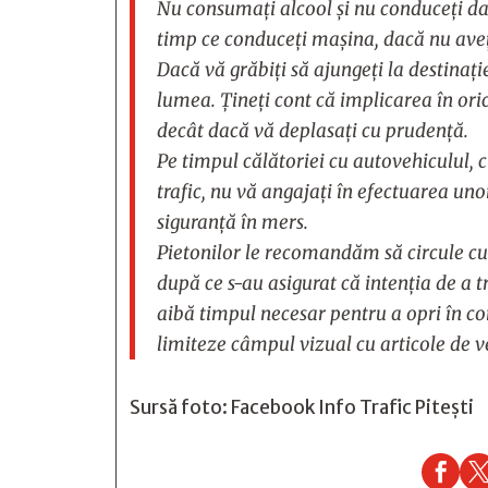
Nu consumaţi alcool şi nu conduceţi dacă
timp ce conduceţi maşina, dacă nu aveţi
Dacă vă grăbiți să ajungeți la destinați
lumea. Țineți cont că implicarea în o
decât dacă vă deplasați cu prudență.
Pe timpul călătoriei cu autovehiculul, c
trafic, nu vă angajați în efectuarea uno
siguranţă în mers.
Pietonilor le recomandăm să circule cu 
după ce s-au asigurat că intenția de a 
aibă timpul necesar pentru a opri în co
limiteze câmpul vizual cu articole de 
Sursă foto: Facebook Info Trafic Pitești
