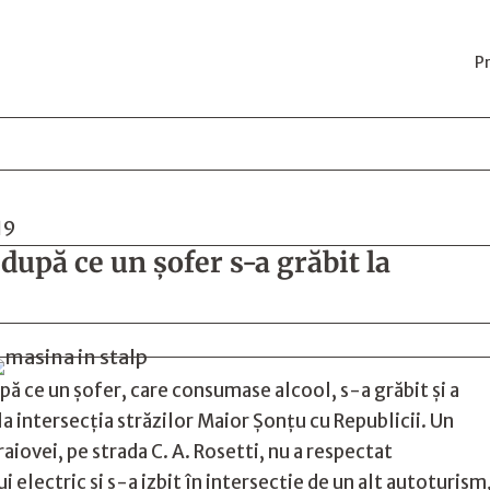
P
19
după ce un șofer s-a grăbit la
upă ce un șofer, care consumase alcool, s-a grăbit și a
a intersecția străzilor Maior Șonțu cu Republicii. Un
aiovei, pe strada C. A. Rosetti, nu a respectat
 electric și s-a izbit în intersecție de un alt autoturism