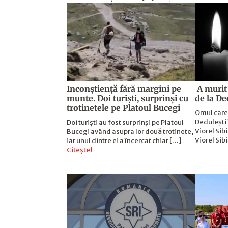
Inconștiență fără margini pe
A murit 
munte. Doi turiști, surprinși cu
de la De
trotinetele pe Platoul Bucegi
Omul care 
Dedulești 
Doi turiști au fost surprinși pe Platoul
Viorel Sib
Bucegi având asupra lor două trotinete,
Viorel Sib
iar unul dintre ei a încercat chiar […]
Citește!