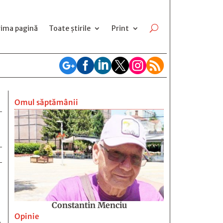
rima pagină
Toate știrile
Print






Omul săptămânii
Constantin Menciu
Opinie
,