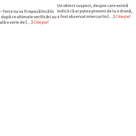
Un obiect suspect, despre care există
indicii că ar putea proveni de la o dronă,
e-Terra nu va fi repusă încă în
a fost observat miercuri în […]
Citește!
 după ce ultimele verificări au
eală o serie de […]
Citește!