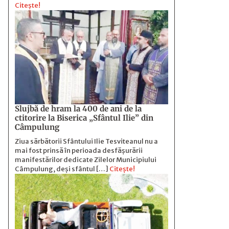
Citește!
Slujbă de hram la 400 de ani de la
ctitorire la Biserica „Sfântul Ilie” din
Câmpulung
Ziua sărbătorii Sfântului Ilie Tesviteanul nu a
mai fost prinsă în perioada desfășurării
manifestărilor dedicate Zilelor Municipiului
Câmpulung, deși sfântul […]
Citește!