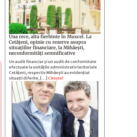
Una rece, alta fierbinte în Muscel. La
Cetăţeni, opinie cu rezerve asupra
situaţiilor financiare, la Mihăeşti,
neconformităţi semnificative
Un audit financiar și un audit de conformitate
efectuate la unitățile administrativ teritoriale
Cetățeni, respectiv Mihăești au evidențiat
situații diferite, […]
Citește!