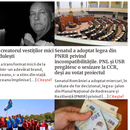
creatorul vestiților mici
Senatul a adoptat legea din
dulești
PNRR privind
incompatibilitățile. PNL și USR
a transformat micii de la
pregătesc o sesizare la CCR,
într-un adevărat brand,
deși au votat proiectul
iceanu, s-a stins din viață.
iceanu împlinise […]
Citește!
Senatul României a adoptat miercuri, în
calitate de for decizional, legea-jalon
din Planul Național de Redresare și
Reziliență (PNRR) privind […]
Citește!