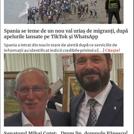
Spania se teme de un nou val uriaș de migranți, după
apelurile lansate pe TikTok și WhatsApp
Spania a intrat din nou în stare de alertă după ce serviciile de
informații au identificat indicii credibile privind o […]
Citește!
Senatorul Mihai Coteț: „Drum lin, domnule Pănescu!