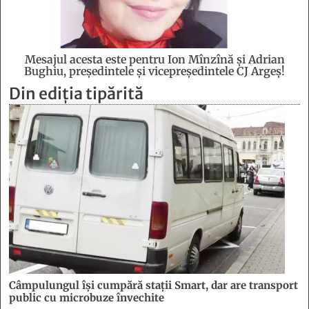
Mesajul acesta este pentru Ion Mînzînă şi Adrian
Bughiu, preşedintele şi vicepreşedintele CJ Argeş!
Din ediția tipărită
Câmpulungul îşi cumpără staţii Smart, dar are transport
public cu microbuze învechite