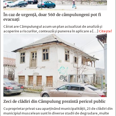
În caz de urgență, doar 560 de câmpulungeni pot fi
evacuați
Că tot are Câmpulungul acum un plan actualizat de analiză și
acoperire a riscurilor, contează și punerea în aplicare a […]
Citește!
Zeci de clădiri din Câmpulung prezintă pericol public
Cu proprietar privat sau aparținând municipalității, 23 de clădiri din
municipiul muscelean sunt în diverse stadii de degradare, multe