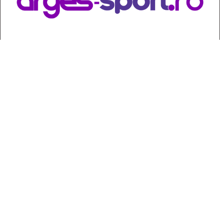
Contact
:
e-mail:
jurnaldearges@gmail.com
Tel: 0248.221.774; 0770.582.356
Contabilitate: 0248.223.271
Whatsapp: 0770.582.356
Redactor șef: Alina Crângeanu;
Redactor șef adj.: Gabriel Lixandru;
Secretar general de redacție: Mari Tudor;
Manager: Cristian Vasile;
Manager adjunct: Gabriel Grigore;
Director economic: Claudia Sima;
Director departament juridic: avocat Daniela Popescu;
Senior editor: avocat Maria Cristina Leţu, doctor în Drept; dr.