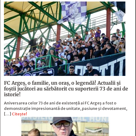
FC Argeş, o familie, un oraș, o legendă! Actualii şi
foştii jucători au sărbătorit cu suporterii 73 de ani de
istorie!
Aniversarea celor 73 de ani de existență ai FC Argeș a fost o
demonstrație impresionantă de unitate, pasiune și devotament,
[…]
Citește!