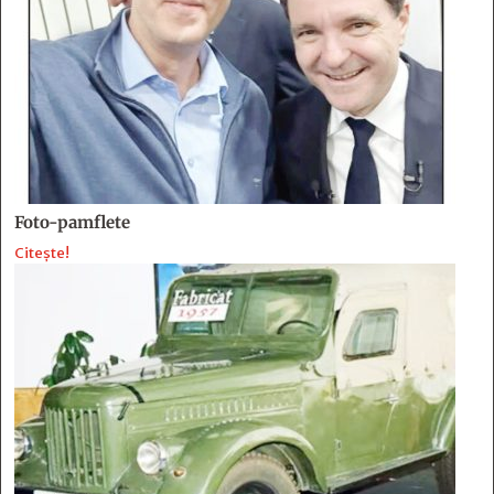
Foto-pamflete
Citește!