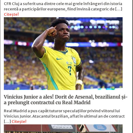
CFR Cluj a suferit una dintre cele mai grele înfrângeri din istoria
recentă a participărilor europene, fiind învinsă categoric de […]
Citește!
Vinicius Junior a ales! Dorit de Arsenal, brazilianul și-
a prelungit contractul cu Real Madrid
Real Madrid a pus capăt tuturor speculațiilor privind viitorul lui
Vinicius Junior. Atacantul brazilian, aflat în ultimul an de contract
[…]
Citește!