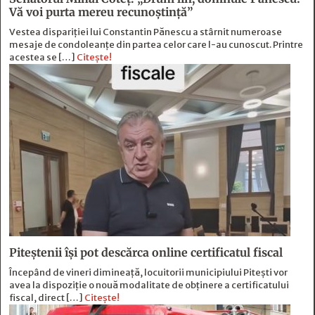
Vă voi purta mereu recunoștință”
Vestea dispariției lui Constantin Pănescu a stârnit numeroase
mesaje de condoleanțe din partea celor care l-au cunoscut. Printre
acestea se […]
Citește!
Piteștenii își pot descărca online certificatul fiscal
Începând de vineri dimineață, locuitorii municipiului Pitești vor
avea la dispoziție o nouă modalitate de obținere a certificatului
fiscal, direct […]
Citește!