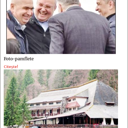
Foto-pamflete
Citește!