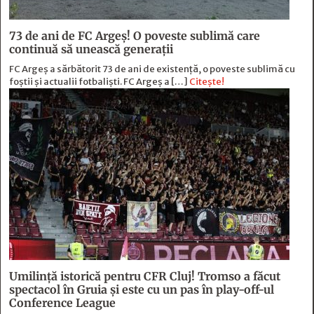
73 de ani de FC Argeş! O poveste sublimă care
continuă să unească generaţii
FC Argeș a sărbătorit 73 de ani de existență, o poveste sublimă cu
foștii și actualii fotbaliști. FC Argeș a […]
Citește!
Umilință istorică pentru CFR Cluj! Tromso a făcut
spectacol în Gruia și este cu un pas în play-off-ul
Conference League