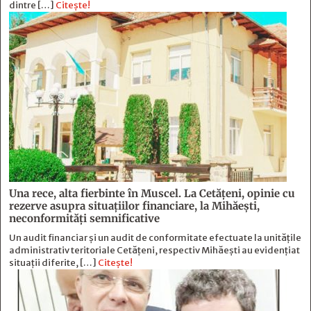
dintre […]
Citește!
Una rece, alta fierbinte în Muscel. La Cetăţeni, opinie cu
rezerve asupra situaţiilor financiare, la Mihăeşti,
neconformităţi semnificative
Un audit financiar și un audit de conformitate efectuate la unitățile
administrativ teritoriale Cetățeni, respectiv Mihăești au evidențiat
situații diferite, […]
Citește!