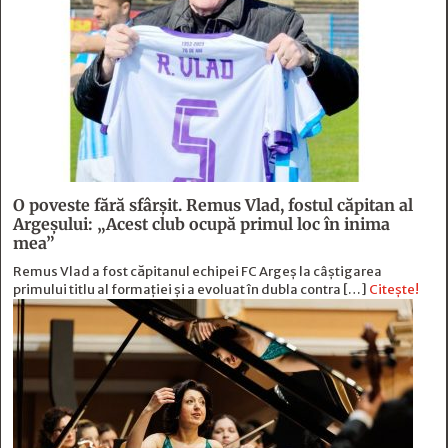
O poveste fără sfârşit. Remus Vlad, fostul căpitan al
Argeşului: „Acest club ocupă primul loc în inima
mea”
Remus Vlad a fost căpitanul echipei FC Argeș la câștigarea
primului titlu al formației și a evoluat în dubla contra […]
Citește!