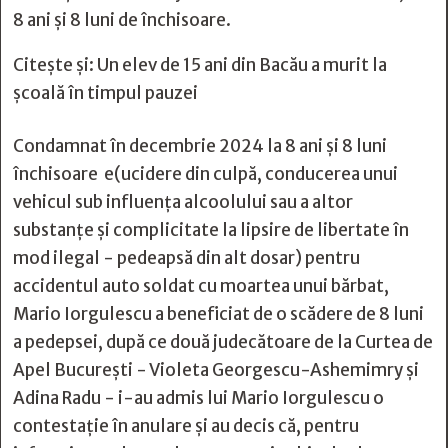
8 ani și 8 luni de închisoare.
Citește și:
Un elev de 15 ani din Bacău a murit la
şcoală în timpul pauzei
Condamnat în decembrie 2024 la 8 ani și 8 luni
închisoare e(ucidere din culpă, conducerea unui
vehicul sub influenţa alcoolului sau a altor
substanţe şi complicitate la lipsire de libertate în
mod ilegal - pedeapsă din alt dosar) pentru
accidentul auto soldat cu moartea unui bărbat,
Mario Iorgulescu a beneficiat de o scădere de 8 luni
a pedepsei, după ce două judecătoare de la Curtea de
Apel Bucureşti - Violeta Georgescu-Ashemimry şi
Adina Radu - i-au admis lui Mario Iorgulescu o
contestaţie în anulare şi au decis că, pentru