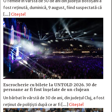
O femeie în vârstă de 50 de ani din județul Botoșani a
fost reținută, duminică, 9 august, fiind suspectată că
[…]
Citește!
Escrocherie cu bilete la UNTOLD 2026. 30 de
persoane ar fi fost înșelate de un clujean
Un bărbat în vârstă de 30 de ani, din județul Cluj, a fost
reținut de polițiști după ce ar fi […]
Citește!