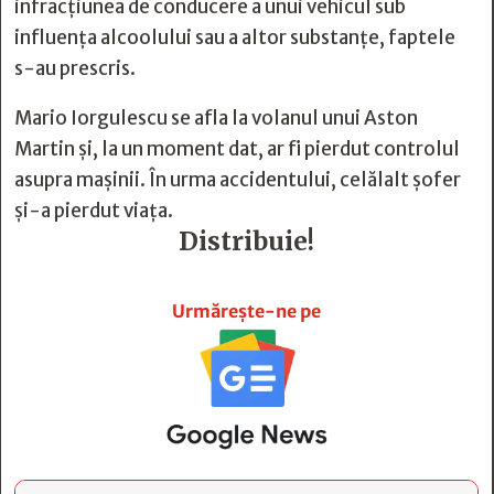
infracţiunea de conducere a unui vehicul sub
influenţa alcoolului sau a altor substanţe, faptele
s-au prescris.
Mario Iorgulescu se afla la volanul unui Aston
Martin şi, la un moment dat, ar fi pierdut controlul
asupra maşinii. În urma accidentului, celălalt şofer
şi-a pierdut viaţa.
Distribuie!







Urmărește-ne pe