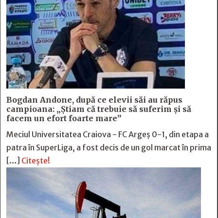
Bogdan Andone, după ce elevii săi au răpus
campioana: „Ştiam că trebuie să suferim şi să
facem un efort foarte mare”
Meciul Universitatea Craiova - FC Argeș 0-1, din etapa a
patra în SuperLiga, a fost decis de un gol marcat în prima
[…]
Citește!