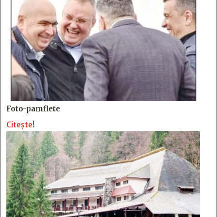
Foto-pamflete
Citește!