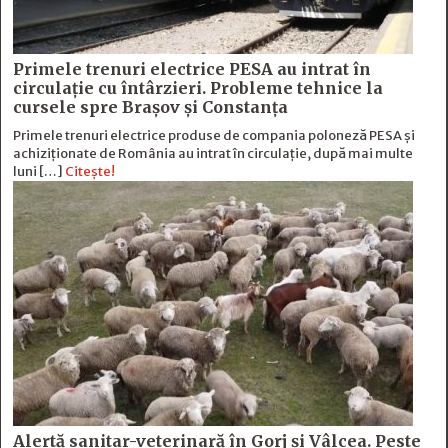
Primele trenuri electrice PESA au intrat în
circulație cu întârzieri. Probleme tehnice la
cursele spre Brașov și Constanța
Primele trenuri electrice produse de compania poloneză PESA și
achiziționate de România au intrat în circulație, după mai multe
luni […]
Citește!
Alertă sanitar-veterinară în Gorj și Vâlcea. Peste