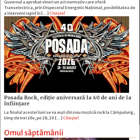
Guvernul a aprobat vineri un act normativ care oferă
Transelectrica, prin Dispecerul Energetic Național, posibilitatea de
a interveni rapid în […]
Citește!
Posada Rock, ediţie aniversară la 40 de ani de la
înfiinţare
La finalul acestei luni se va auzi din nou muzică rock la Câmpulung,
timp de trei zile, pe 28, 29 […]
Citește!
Omul săptămânii