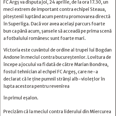
FC Argș va disputa joi, 24 aprilie, de la ora 17.30, un
meci extrem de important contra echipei Steaua,
piteștenii luptând acum pentru promovarea directă
în Superliga. Dacă vor avea același parcurs foarte
bun ca până acum, șansele să acceadă pe prima scenă
a fotbalului românesc sunt foarte mari.
Victoria este cuvântul de ordine al trupei lui Bogdan
Andone în meciul contra bucureștenlor. Lovitura de
începe a jocului va fi dată de către Marian Bondrea,
fostul tehnician al echpei FC Argeș, care ne-a
declarat că le ține pumnii strânși alb-violețlor în
lupta acestora pentru revenirea
în primul eșalon.
Precizăm că la meciul contra liderului din Miercurea