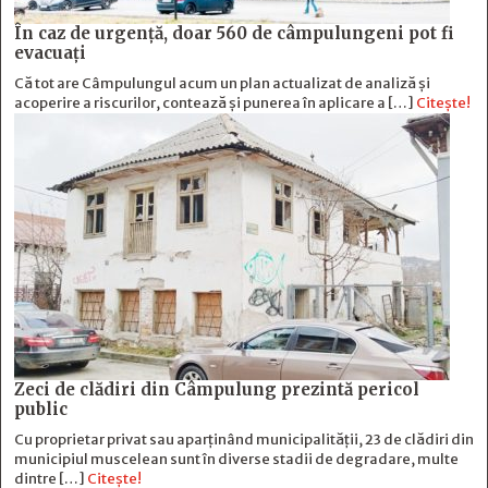
În caz de urgență, doar 560 de câmpulungeni pot fi
evacuați
Că tot are Câmpulungul acum un plan actualizat de analiză și
acoperire a riscurilor, contează și punerea în aplicare a […]
Citește!
Zeci de clădiri din Câmpulung prezintă pericol
public
Cu proprietar privat sau aparținând municipalității, 23 de clădiri din
municipiul muscelean sunt în diverse stadii de degradare, multe
dintre […]
Citește!