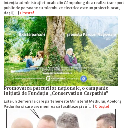
Intenția administrației locale din Câmpulung de a realiza transport
public de persoane cu microbuze electrice este un proiect blocat,
deși […]
Citește!
Promovarea parcurilor naționale, o campanie
inițiată de Fundația „Conservation Carpathia”
Este un demers la care partener este Ministerul Mediului, Apelor și
Pădurilor și care are menirea să faciliteze și să […]
Citește!