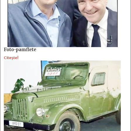
Foto-pamflete
Citește!