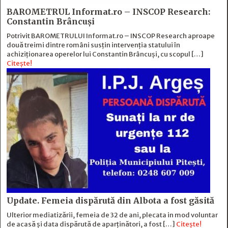
BAROMETRUL Informat.ro – INSCOP Research:
Constantin Brâncuși
Potrivit BAROMETRULUI Informat.ro – INSCOP Research aproape
două treimi dintre români susțin intervenția statului în
achiziționarea operelor lui Constantin Brâncuși, cu scopul […]
Citește!
Update. Femeia dispărută din Albota a fost găsită
Ulterior mediatizării, femeia de 32 de ani, plecata in mod voluntar
de acasă și data dispărută de aparținători, a fost […]
Citește!