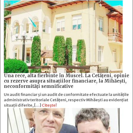
Una rece, alta fierbinte în Muscel. La Cetăţeni, opinie
cu rezerve asupra situaţiilor financiare, la Mihăeşti,
neconformităţi semnificative
Un audit financiar și un audit de conformitate efectuate la unitățile
administrativ teritoriale Cetățeni, respectiv Mihăești au evidențiat
situații diferite, […]
Citește!