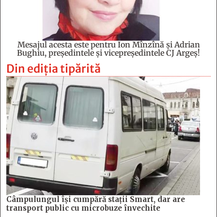
Mesajul acesta este pentru Ion Mînzînă şi Adrian
Bughiu, preşedintele şi vicepreşedintele CJ Argeş!
Din ediția tipărită
Câmpulungul îşi cumpără staţii Smart, dar are
transport public cu microbuze învechite