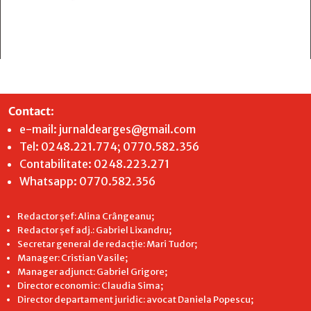
Contact
:
e-mail:
jurnaldearges@gmail.com
Tel: 0248.221.774; 0770.582.356
Contabilitate: 0248.223.271
Whatsapp: 0770.582.356
Redactor șef: Alina Crângeanu;
Redactor șef adj.: Gabriel Lixandru;
Secretar general de redacție: Mari Tudor;
Manager: Cristian Vasile;
Manager adjunct: Gabriel Grigore;
Director economic: Claudia Sima;
Director departament juridic: avocat Daniela Popescu;