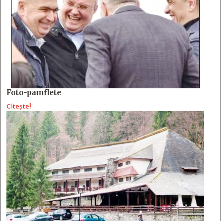
Foto-pamflete
Citește!