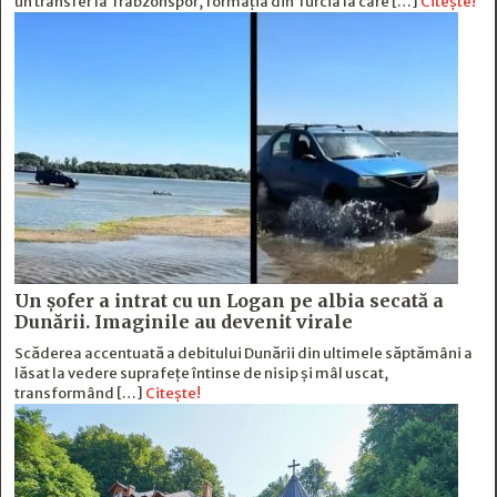
un transfer la Trabzonspor, formația din Turcia la care […]
Citește!
Un șofer a intrat cu un Logan pe albia secată a
Dunării. Imaginile au devenit virale
Scăderea accentuată a debitului Dunării din ultimele săptămâni a
lăsat la vedere suprafețe întinse de nisip și mâl uscat,
transformând […]
Citește!