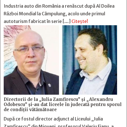
Industria auto din România a renăscut după Al Doilea
Război Mondial la Câmpulung, acolo unde primul
autoturism fabricat în serie […]
Citește!
Directorii de la „Iulia Zamfirescu” și „Alexandru
Odobescu” și-au dat liceele în judecată pentru sporul
de condiții vătămătoare
După ce fostul director adjunct al Liceului „Iulia
Zamfirescu” din Mioveni, profesorul Valeriu Fianu, a