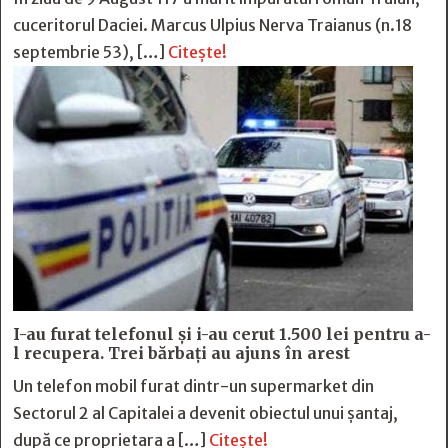
cuceritorul Daciei. Marcus Ulpius Nerva Traianus (n.18
septembrie 53), […]
Citește!
I-au furat telefonul și i-au cerut 1.500 lei pentru a-
l recupera. Trei bărbați au ajuns în arest
Un telefon mobil furat dintr-un supermarket din
Sectorul 2 al Capitalei a devenit obiectul unui șantaj,
după ce proprietara a […]
Citește!