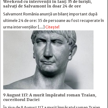
Weekend cu intervenții în lanț: 35 de turiști,
salvați de Salvamont în doar 24 de ore
Salvamont România anunță un bilanț important după
ultimele 24 de ore: 35 de persoane au fost recuperate în
urma intervențiilor […]
Citește!
9 August 117: A murit împăratul roman Traian,
cuceritorul Daciei
În ziua de 9 August 117 a murit împăratul roman Traian,