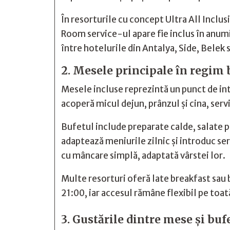
În resorturile cu concept Ultra All Inclusi
Room service-ul apare fie inclus în anumi
între hotelurile din Antalya, Side, Belek
2. Mesele principale în regim b
Mesele incluse reprezintă un punct de in
acoperă micul dejun, prânzul și cina, serv
Bufetul include preparate calde, salate pr
adaptează meniurile zilnic și introduc se
cu mâncare simplă, adaptată vârstei lor.
Multe resorturi oferă late breakfast sau b
21:00, iar accesul rămâne flexibil pe toa
3. Gustările dintre mese și buf