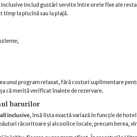
inclusive includ gustări servite între orele fixe ale res
 timp la piscină sau la plajă.
gozleme;
rea unui program relaxat, fără costuri suplimentare pen
 așa că merită verificat înainte de rezervare.
mul barurilor
all inclusive
, însă lista exactă variază în funcție de hote
băuturi răcoritoare și alcoolice locale, precum berea, vin