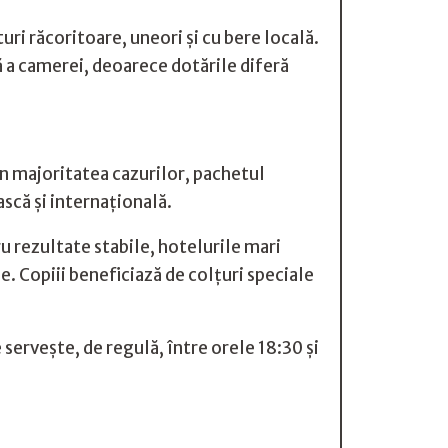
uri răcoritoare, uneori și cu bere locală.
ă a camerei, deoarece dotările diferă
 În majoritatea cazurilor, pachetul
ască și internațională.
ru rezultate stabile, hotelurile mari
. Copiii beneficiază de colțuri speciale
 servește, de regulă, între orele 18:30 și