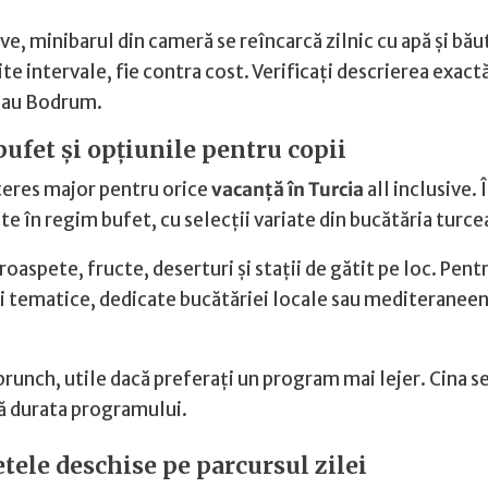
ve, minibarul din cameră se reîncarcă zilnic cu apă și băut
te intervale, fie contra cost. Verificați descrierea exact
 sau Bodrum.
ufet și opțiunile pentru copii
teres major pentru orice
vacanță în Turcia
all inclusive.
ite în regim bufet, cu selecții variate din bucătăria turce
oaspete, fructe, deserturi și stații de gătit pe loc. Pent
ri tematice, dedicate bucătăriei locale sau mediteraneene
runch, utile dacă preferați un program mai lejer. Cina se
tă durata programului.
etele deschise pe parcursul zilei