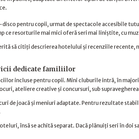
ce.
-disco pentru copii, urmat de spectacole accesibile tutu
p ce resorturile mai mici oferă seri mai liniștite, cu muz
rită să citiți descrierea hotelului și recenziile recente,
vicii dedicate familiilor
iilor incluse pentru copii. Mini cluburile intră, în major
d jocuri, ateliere creative și concursuri, sub supraveghere
ocuri de joacă și meniuri adaptate. Pentru rezultate stab
.
oteluri, însă se achită separat. Dacă plănuiți seri în doi s