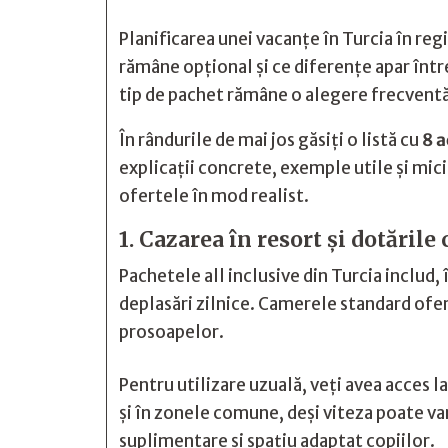
Planificarea unei vacanțe în Turcia în regi
rămâne opțional și ce diferențe apar între
tip de pachet rămâne o alegere frecventă
În rândurile de mai jos găsiți o listă cu
8 a
explicații concrete, exemple utile și mici
ofertele în mod realist.
1. Cazarea în resort și dotările
Pachetele all inclusive din Turcia includ,
deplasări zilnice. Camerele standard ofer
prosoapelor.
Pentru utilizare uzuală, veți avea acces l
și în zonele comune, deși viteza poate var
suplimentare și spațiu adaptat copiilor.