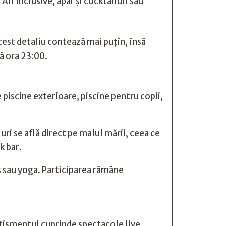
 All Inclusive, apar și cocktailuri sau
cest detaliu contează mai puțin, însă
pă ora 23:00.
e piscine exterioare, piscine pentru copii,
uri se află direct pe malul mării, ceea ce
k bar.
ts sau yoga. Participarea rămâne
rtismentul cuprinde spectacole live,