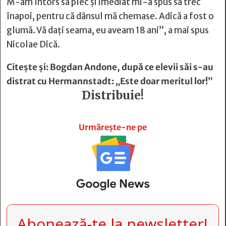
M-am întors să plec și imediat mi-a spus să trec
înapoi, pentru că dânsul mă chemase. Adică a fost o
glumă. Vă dați seama, eu aveam 18 ani”, a mai spus
Nicolae Dică.
Citește și:
Bogdan Andone, după ce elevii
săi s-au
distrat cu Hermannstadt: „Este doar meritul lor!”
Distribuie!







Urmărește-ne pe
Abonează-te la newsletter!