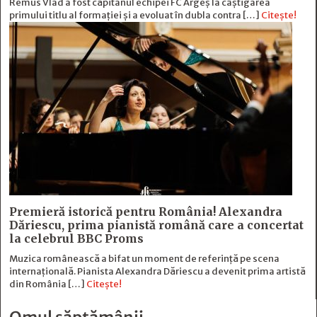
Remus Vlad a fost căpitanul echipei FC Argeș la câștigarea
primului titlu al formației și a evoluat în dubla contra […]
Citește!
Premieră istorică pentru România! Alexandra
Dăriescu, prima pianistă română care a concertat
la celebrul BBC Proms
Muzica românească a bifat un moment de referință pe scena
internațională. Pianista Alexandra Dăriescu a devenit prima artistă
din România […]
Citește!