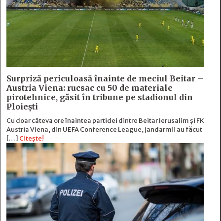
Surpriză periculoasă înainte de meciul Beitar –
Austria Viena: rucsac cu 50 de materiale
pirotehnice, găsit în tribune pe stadionul din
Ploiești
Cu doar câteva ore înaintea partidei dintre Beitar Ierusalim și FK
Austria Viena, din UEFA Conference League, jandarmii au făcut
[…]
Citește!