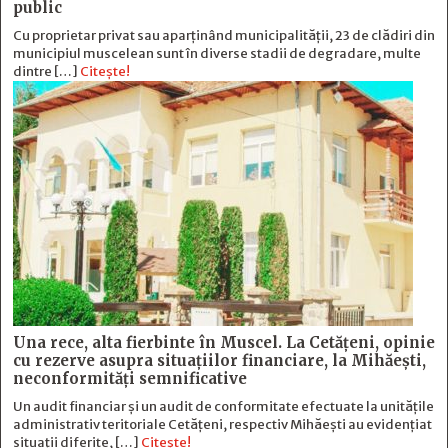
public
Cu proprietar privat sau aparținând municipalității, 23 de clădiri din
municipiul muscelean sunt în diverse stadii de degradare, multe
dintre […]
Citește!
Una rece, alta fierbinte în Muscel. La Cetăţeni, opinie
cu rezerve asupra situaţiilor financiare, la Mihăeşti,
neconformităţi semnificative
Un audit financiar și un audit de conformitate efectuate la unitățile
administrativ teritoriale Cetățeni, respectiv Mihăești au evidențiat
situații diferite, […]
Citește!