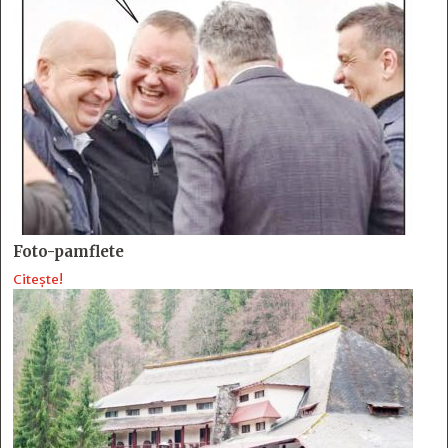
Foto-pamflete
Citește!