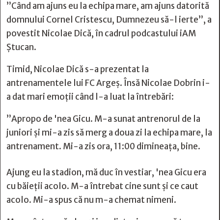
”Când am ajuns eu la echipa mare, am ajuns datorită
domnului Cornel Cristescu, Dumnezeu să-l ierte”, a
povestit Nicolae Dică, în cadrul podcastului iAM
Ștucan.
Timid, Nicolae Dică s-a prezentat la
antrenamentele lui FC Argeș. Însă Nicolae Dobrin i-
a dat mari emoții când l-a luat la întrebări:
”Apropo de 'nea Gicu. M-a sunat antrenorul de la
juniori și mi-a zis să merg a doua zi la echipa mare, la
antrenament. Mi-a zis ora, 11:00 dimineața, bine.
Ajung eu la stadion, mă duc în vestiar, 'nea Gicu era
cu băieții acolo. M-a întrebat cine sunt și ce caut
acolo. Mi-a spus că nu m-a chemat nimeni.