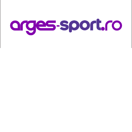
Contact
:
e-mail:
jurnaldearges@gmail.com
Tel: 0248.221.774; 0770.582.356
Contabilitate: 0248.223.271
Whatsapp: 0770.582.356
Redactor șef: Alina Crângeanu;
Redactor șef adj.: Gabriel Lixandru;
Secretar general de redacție: Mari Tudor;
Manager: Cristian Vasile;
Manager adjunct: Gabriel Grigore;
Director economic: Claudia Sima;