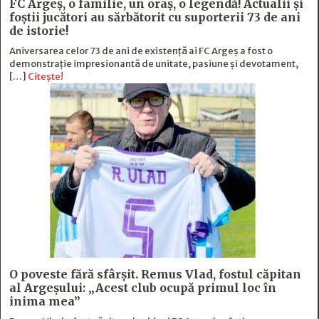
FC Argeş, o familie, un oraș, o legendă! Actualii şi
foştii jucători au sărbătorit cu suporterii 73 de ani
de istorie!
Aniversarea celor 73 de ani de existență ai FC Argeș a fost o
demonstrație impresionantă de unitate, pasiune și devotament,
[…]
Citește!
O poveste fără sfârşit. Remus Vlad, fostul căpitan
al Argeşului: „Acest club ocupă primul loc în
inima mea”