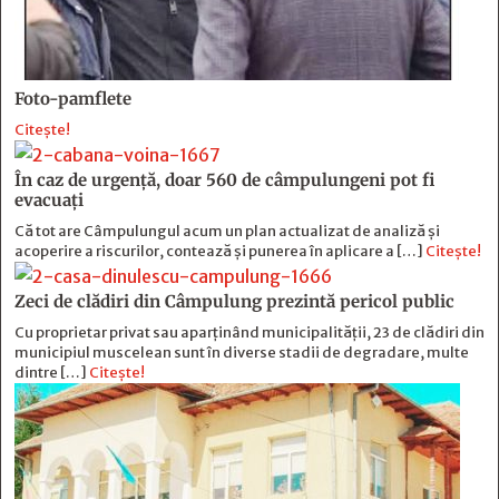
Foto-pamflete
Citește!
În caz de urgență, doar 560 de câmpulungeni pot fi
evacuați
Că tot are Câmpulungul acum un plan actualizat de analiză și
acoperire a riscurilor, contează și punerea în aplicare a […]
Citește!
Zeci de clădiri din Câmpulung prezintă pericol public
Cu proprietar privat sau aparținând municipalității, 23 de clădiri din
municipiul muscelean sunt în diverse stadii de degradare, multe
dintre […]
Citește!