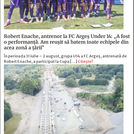
Robert Enache, antrenor la FC Argeş Under 14: „A fost
o performanţă. Am reuşit să batem toate echipele din
acea zonă a ţării”
În perioada 31 iulie – 2 august, grupa U14 a FC Argeș, antrenată de
Robert Enache, a participat la Cupa […]
Citește!