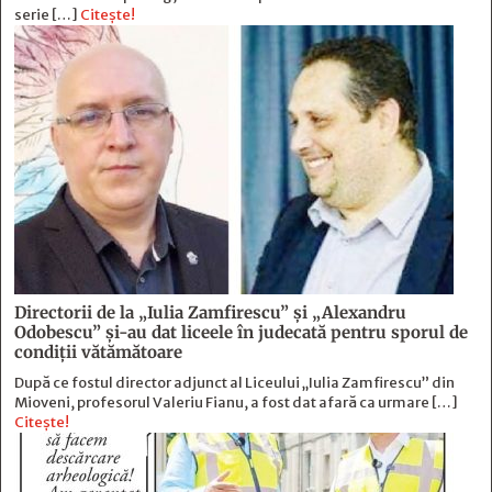
serie […]
Citește!
Directorii de la „Iulia Zamfirescu” și „Alexandru
Odobescu” și-au dat liceele în judecată pentru sporul de
condiții vătămătoare
După ce fostul director adjunct al Liceului „Iulia Zamfirescu” din
Mioveni, profesorul Valeriu Fianu, a fost dat afară ca urmare […]
Citește!