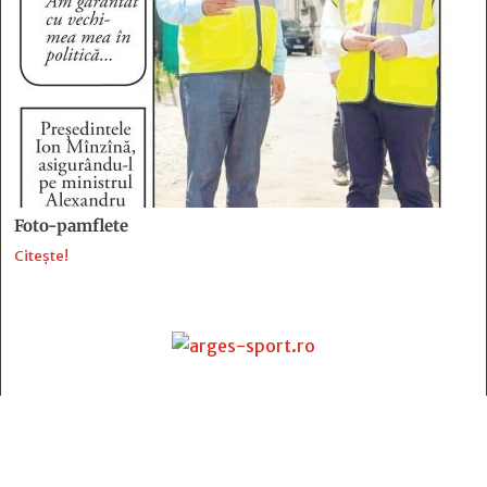
Foto-pamflete
Citește!
Contact
:
e-mail:
jurnaldearges@gmail.com
Tel: 0248.221.774; 0770.582.356