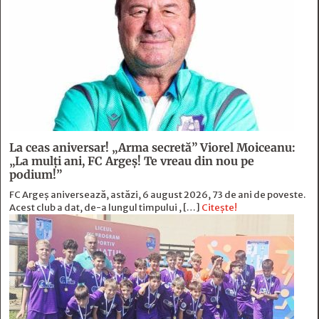
La ceas aniversar! „Arma secretă” Viorel Moiceanu:
„La mulți ani, FC Argeș! Te vreau din nou pe
podium!”
FC Argeș aniversează, astăzi, 6 august 2026, 73 de ani de poveste.
Acest club a dat, de-a lungul timpului , […]
Citește!