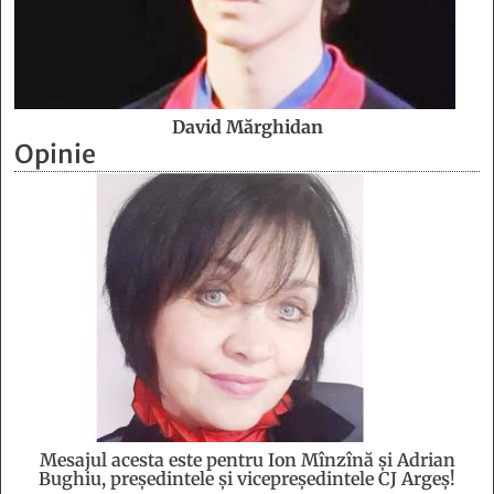
David Mărghidan
Opinie
Mesajul acesta este pentru Ion Mînzînă şi Adrian
Bughiu, preşedintele şi vicepreşedintele CJ Argeş!