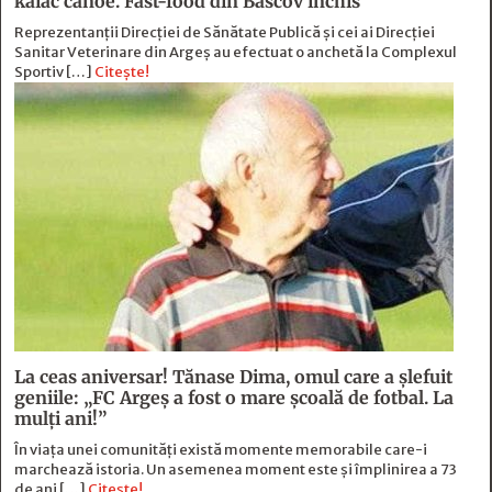
kaiac canoe. Fast-food din Bascov închis
Reprezentanții Direcției de Sănătate Publică și cei ai Direcției
Sanitar Veterinare din Argeș au efectuat o anchetă la Complexul
Sportiv […]
Citește!
La ceas aniversar! Tănase Dima, omul care a șlefuit
geniile: „FC Argeș a fost o mare școală de fotbal. La
mulți ani!”
În viața unei comunități există momente memorabile care-i
marchează istoria. Un asemenea moment este și împlinirea a 73
de ani […]
Citește!