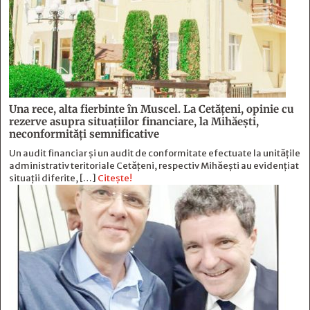
Una rece, alta fierbinte în Muscel. La Cetăţeni, opinie cu
rezerve asupra situaţiilor financiare, la Mihăeşti,
neconformităţi semnificative
Un audit financiar și un audit de conformitate efectuate la unitățile
administrativ teritoriale Cetățeni, respectiv Mihăești au evidențiat
situații diferite, […]
Citește!