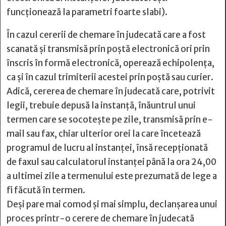
funcționează la parametri foarte slabi).
În cazul cererii de chemare în judecată care a fost
scanată și transmisă prin poștă electronică ori prin
înscris în formă electronică, operează echipolența,
ca și în cazul trimiterii acestei prin poștă sau curier.
Adică, cererea de chemare în judecată care, potrivit
legii, trebuie depusă la instanţă, înăuntrul unui
termen care se socoteşte pe zile, transmisă prin e-
mail sau fax, chiar ulterior orei la care încetează
programul de lucru al instanţei, însă recepţionată
de faxul sau calculatorul instanţei până la ora 24,00
a ultimei zile a termenului este prezumată de lege a
fi făcută în termen.
Deși pare mai comod și mai simplu, declanșarea unui
proces printr-o cerere de chemare în judecată