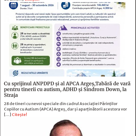
Cu sprijinul ANPDPD și al APCA Argeș,Tabără de vară
pentru tinerii cu autism, ADHD și Sindrom Down, la
Straja
28 de tineri cu nevoi speciale din cadrul Asociației Părinților
Copiilor cu Autism (APCA) Argeș, dar și aparținătorii acestora vor
[…]
Citește!