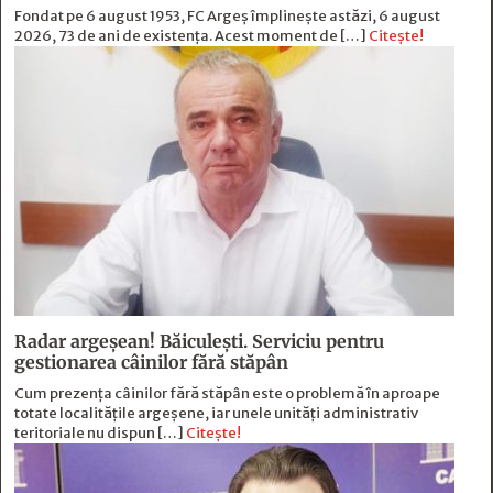
Fondat pe 6 august 1953, FC Argeș împlinește astăzi, 6 august
2026, 73 de ani de existența. Acest moment de […]
Citește!
Radar argeșean! Băiculeşti. Serviciu pentru
gestionarea câinilor fără stăpân
Cum prezența câinilor fără stăpân este o problemă în aproape
totate localitățile argeșene, iar unele unități administrativ
teritoriale nu dispun […]
Citește!