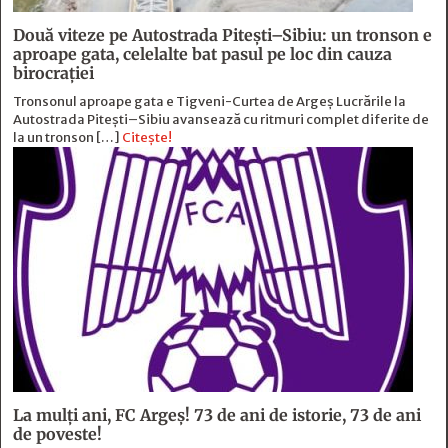
Două viteze pe Autostrada Piteşti–Sibiu: un tronson e
aproape gata, celelalte bat pasul pe loc din cauza
birocraţiei
Tronsonul aproape gata e Tigveni-Curtea de Argeș Lucrările la
Autostrada Pitești–Sibiu avansează cu ritmuri complet diferite de
la un tronson […]
Citește!
La mulți ani, FC Argeș! 73 de ani de istorie, 73 de ani
de poveste!