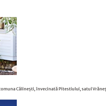
omuna Călinești, învecinată Pitestiului, satul Vrăneș