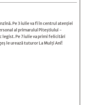
zînă. Pe 3 iulie va fi în centrul atenției
ersonal al primarului Piteștiului -
gist. Pe 7 iulie va primi felicitări
geș le urează tuturor La Mulți Ani!