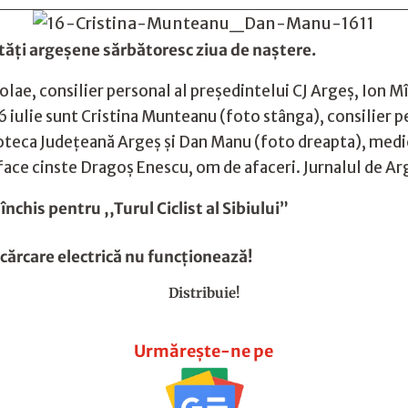
tăți argeșene sărbătoresc ziua de naștere.
olae, consilier personal al președintelui CJ Argeș, Ion Mîn
 6 iulie sunt Cristina Munteanu (foto stânga), consilier p
oteca Județeană Argeș și Dan Manu (foto dreapta), medic le
a face cinste Dragoș Enescu, om de afaceri. Jurnalul de Ar
nchis pentru ,,Turul Ciclist al Sibiului”
încărcare electrică nu funcționează!
Distribuie!
Urmărește-ne pe