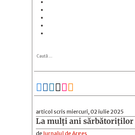






articol scris miercuri, 02 iulie 2025
La mulţi ani sărbătoriţilo
de
Jurnalul de Arges