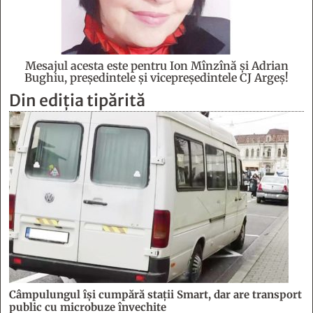
Mesajul acesta este pentru Ion Mînzînă şi Adrian
Bughiu, preşedintele şi vicepreşedintele CJ Argeş!
Din ediția tipărită
Câmpulungul îşi cumpără staţii Smart, dar are transport
public cu microbuze învechite