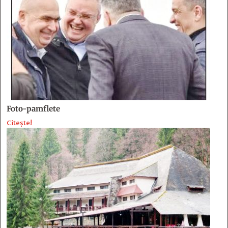
Foto-pamflete
Citește!