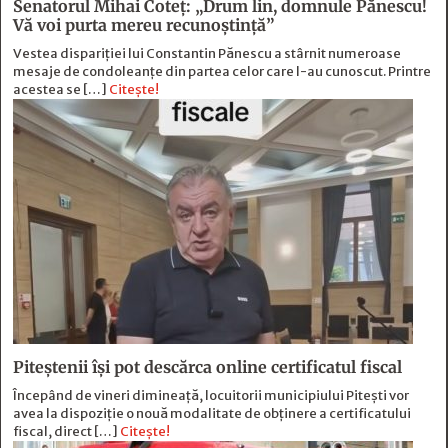
Senatorul Mihai Coteț: „Drum lin, domnule Pănescu!
Vă voi purta mereu recunoștință”
Vestea dispariției lui Constantin Pănescu a stârnit numeroase
mesaje de condoleanțe din partea celor care l-au cunoscut. Printre
acestea se […]
Citește!
Piteștenii își pot descărca online certificatul fiscal
Începând de vineri dimineață, locuitorii municipiului Pitești vor
avea la dispoziție o nouă modalitate de obținere a certificatului
fiscal, direct […]
Citește!