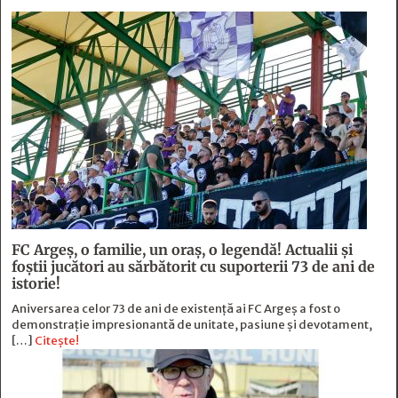
FC Argeş, o familie, un oraș, o legendă! Actualii şi
foştii jucători au sărbătorit cu suporterii 73 de ani de
istorie!
Aniversarea celor 73 de ani de existență ai FC Argeș a fost o
demonstrație impresionantă de unitate, pasiune și devotament,
[…]
Citește!