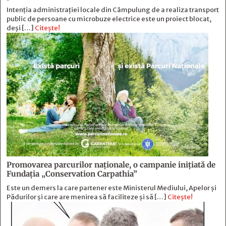
Intenția administrației locale din Câmpulung de a realiza transport
public de persoane cu microbuze electrice este un proiect blocat,
deși […]
Citește!
Promovarea parcurilor naționale, o campanie inițiată de
Fundația „Conservation Carpathia”
Este un demers la care partener este Ministerul Mediului, Apelor și
Pădurilor și care are menirea să faciliteze și să […]
Citește!