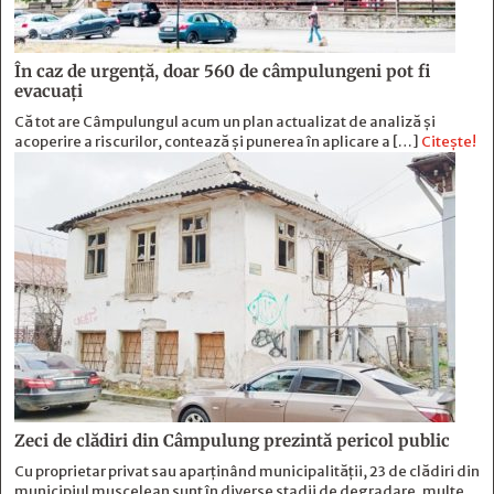
În caz de urgență, doar 560 de câmpulungeni pot fi
evacuați
Că tot are Câmpulungul acum un plan actualizat de analiză și
acoperire a riscurilor, contează și punerea în aplicare a […]
Citește!
Zeci de clădiri din Câmpulung prezintă pericol public
Cu proprietar privat sau aparținând municipalității, 23 de clădiri din
municipiul muscelean sunt în diverse stadii de degradare, multe