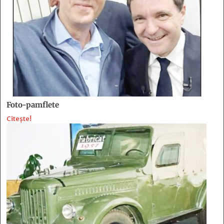
Foto-pamflete
Citește!