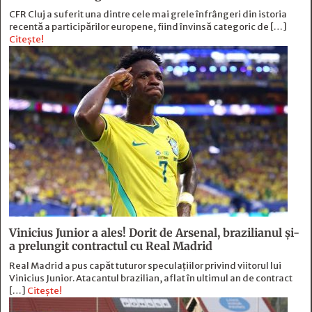
CFR Cluj a suferit una dintre cele mai grele înfrângeri din istoria
recentă a participărilor europene, fiind învinsă categoric de […]
Citește!
Vinicius Junior a ales! Dorit de Arsenal, brazilianul și-
a prelungit contractul cu Real Madrid
Real Madrid a pus capăt tuturor speculațiilor privind viitorul lui
Vinicius Junior. Atacantul brazilian, aflat în ultimul an de contract
[…]
Citește!