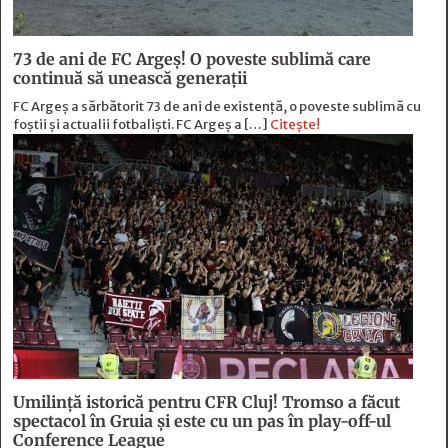
73 de ani de FC Argeş! O poveste sublimă care
continuă să unească generaţii
FC Argeș a sărbătorit 73 de ani de existență, o poveste sublimă cu
foștii și actualii fotbaliști. FC Argeș a […]
Citește!
Umilință istorică pentru CFR Cluj! Tromso a făcut
spectacol în Gruia și este cu un pas în play-off-ul
Conference League