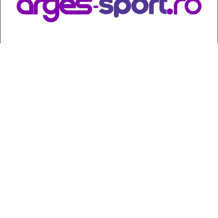
Contact
:
e-mail:
jurnaldearges@gmail.com
Tel: 0248.221.774; 0770.582.356
Contabilitate: 0248.223.271
Whatsapp: 0770.582.356
Redactor șef: Alina Crângeanu;
Redactor șef adj.: Gabriel Lixandru;
Secretar general de redacție: Mari Tudor;
Manager: Cristian Vasile;
Manager adjunct: Gabriel Grigore;
Director economic: Claudia Sima;
Director departament juridic: avocat Daniela Popescu;
Senior editor: avocat Maria Cristina Leţu, doctor în Drept; dr.