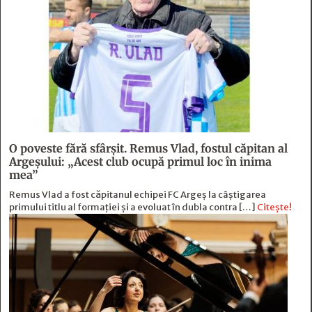
O poveste fără sfârşit. Remus Vlad, fostul căpitan al
Argeşului: „Acest club ocupă primul loc în inima
mea”
Remus Vlad a fost căpitanul echipei FC Argeș la câștigarea
primului titlu al formației și a evoluat în dubla contra […]
Citește!