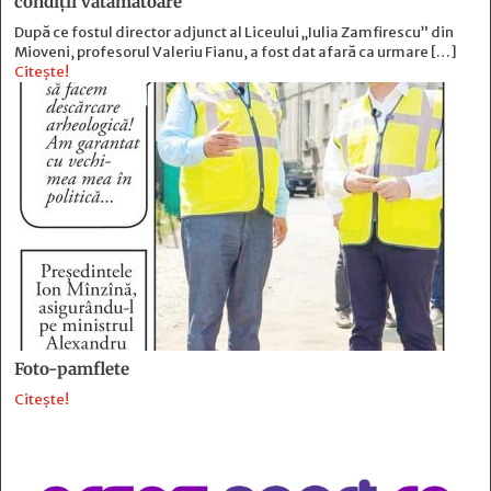
condiții vătămătoare
După ce fostul director adjunct al Liceului „Iulia Zamfirescu” din
Mioveni, profesorul Valeriu Fianu, a fost dat afară ca urmare […]
Citește!
Foto-pamflete
Citește!