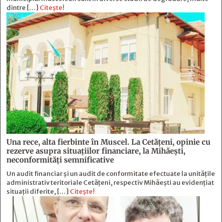
dintre […]
Citește!
Una rece, alta fierbinte în Muscel. La Cetăţeni, opinie cu
rezerve asupra situaţiilor financiare, la Mihăeşti,
neconformităţi semnificative
Un audit financiar și un audit de conformitate efectuate la unitățile
administrativ teritoriale Cetățeni, respectiv Mihăești au evidențiat
situații diferite, […]
Citește!