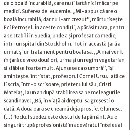
de o boală incurabilă, care nu îi iartă nici măcar pe
medici. Suferea de leucemie. „Mi-a spus că are o
boală incurabilă, dar nu l-am crezut”, mărturiseşte
Edi Petroşel. În aceste condiţii, a părăsit ţara, pentru
a se stabili în Suedia, unde a şi profesat ca medic,
într-un spital din Stockholm. Tot în această ţară a
urmat şi un tratament pentru boala sa. „A mai venit
în ţară de vreo două ori, urma şi un regim vegetarian
şi slăbise foarte mult. Ajunsese ca o umbră”, îşi
aminteşte, întristat, profesorul Cornel Ursu. Iată ce
îi scria, într-o scrisoare, prietenului său, Cristi
Mateiaş, la un an după stabilirea sa pe meleagurile
scandinave: „Bă, în viață ai dreptul să greșești o
dată. A doua oară se cheamă deja prostie. Glumesc.
(…) Rockul suedez este destul de la pământ. Au o
singură trupă profesionistă în adevăratul înțeles al