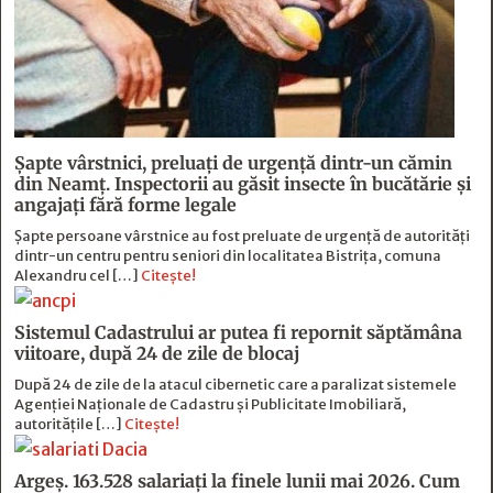
Șapte vârstnici, preluați de urgență dintr-un cămin
din Neamț. Inspectorii au găsit insecte în bucătărie și
angajați fără forme legale
Șapte persoane vârstnice au fost preluate de urgență de autorități
dintr-un centru pentru seniori din localitatea Bistrița, comuna
Alexandru cel […]
Citește!
Sistemul Cadastrului ar putea fi repornit săptămâna
viitoare, după 24 de zile de blocaj
După 24 de zile de la atacul cibernetic care a paralizat sistemele
Agenției Naționale de Cadastru și Publicitate Imobiliară,
autoritățile […]
Citește!
Argeș. 163.528 salariați la finele lunii mai 2026. Cum