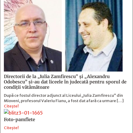
Directorii de la „Iulia Zamfirescu” și „Alexandru
Odobescu” și-au dat liceele în judecată pentru sporul de
condiții vătămătoare
După ce fostul director adjunct al Liceului „Iulia Zamfirescu” din
Mioveni, profesorul Valeriu Fianu, a fost dat afară ca urmare […]
Citește!
Foto-pamflete
Citește!