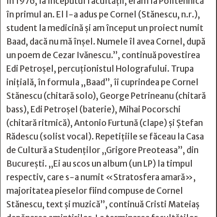
în 1976, la începutul facultăţii, eram la Politehnică
în primul an. El l-a adus pe Cornel (Stănescu, n.r.),
student la medicină şi am început un proiect numit
Baad, dacă nu mă înşel. Numele îl avea Cornel, după
un poem de Cezar Ivănescu.”, continuă povestirea
Edi Petroşel, percuţionistul Holografului. Trupa
iniţială, în formula „Baad”, îi cuprindea pe Cornel
Stănescu (chitară solo), George Petrineanu (chitară
bass), Edi Petroşel (baterie), Mihai Pocorschi
(chitară ritmică), Antonio Furtună (clape) şi Ştefan
Rădescu (solist vocal). Repetiţiile se făceau la Casa
de Cultură a Studenţilor „Grigore Preoteasa”, din
Bucureşti. „Ei au scos un album (un LP) la timpul
respectiv, care s-a numit «Stratosfera amară»,
majoritatea pieselor fiind compuse de Cornel
Stănescu, text și muzică”, continuă Cristi Mateiaş