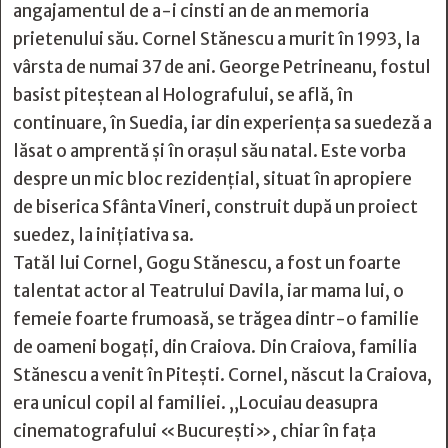
angajamentul de a-i cinsti an de an memoria
prietenului său. Cornel Stănescu a murit în 1993, la
vârsta de numai 37 de ani. George Petrineanu, fostul
basist piteştean al Holografului, se află, în
continuare, în Suedia, iar din experienţa sa suedeză a
lăsat o amprentă şi în oraşul său natal. Este vorba
despre un mic bloc rezidenţial, situat în apropiere
de biserica Sfânta Vineri, construit după un proiect
suedez, la inițiativa sa.
Tatăl lui Cornel, Gogu Stănescu, a fost un foarte
talentat actor al Teatrului Davila, iar mama lui, o
femeie foarte frumoasă, se trăgea dintr-o familie
de oameni bogați, din Craiova. Din Craiova, familia
Stănescu a venit în Pitești. Cornel, născut la Craiova,
era unicul copil al familiei. „Locuiau deasupra
cinematografului «București», chiar în fața