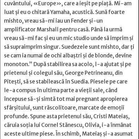
cuvântului, «Europe», care a ieșit pe piață. Mi-am
luat și eu o chitară Yamaha, acustică. Sună foarte
mishto, vreau să-mi iau un Fender și-un
amplificator Marshall pentru casă. Până la urmă
vreau să-mi fac și eu un mic studio unde să imprim și
să supraimprim singur. Suedezele sunt mishto, dar ți
se cam ia numai de ochi albaștri și de blonde, devine
monoton.” După stabilirea sa acolo, l-a ajutat şi pe
prietenul şi colegul său, George Petrineanu, din
Piteşti, să se stabilească în Suedia. Piesele pe care
le-a compus în ultima parte a vieţii sale, când
începuse să-şi simtă tot mai pregnant apropierea
sfârşitului, sunt răscolitoare, marcate de emoţii
profunde. Spune asta prietenul său, Cristi Mateiaş,
căruia soţia lui Cornel Stănescu, Olivia, i-a înmânat
aceste ultime piese. În schimb, Mateiaş şi-a asumat