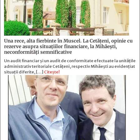
Una rece, alta fierbinte în Muscel. La Cetăţeni, opinie cu
rezerve asupra situaţiilor financiare, la Mihăeşti,
neconformităţi semnificative
Un audit financiar și un audit de conformitate efectuate la unitățile
administrativ teritoriale Cetățeni, respectiv Mihăești au evidențiat
situații diferite, […]
Citește!