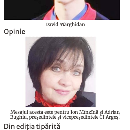
David Mărghidan
Opinie
Mesajul acesta este pentru Ion Mînzînă şi Adrian
Bughiu, preşedintele şi vicepreşedintele CJ Argeş!
Din ediția tipărită