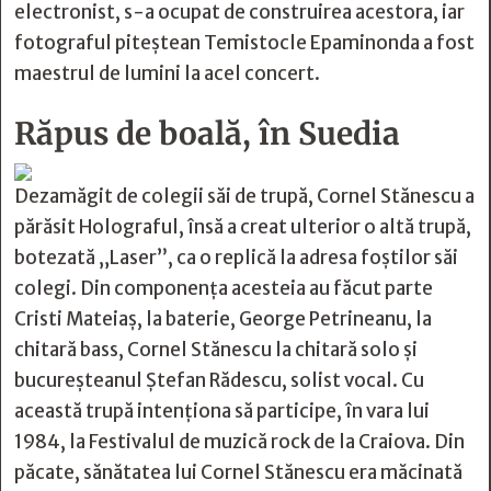
electronist, s-a ocupat de construirea acestora, iar
fotograful piteştean Temistocle Epaminonda a fost
maestrul de lumini la acel concert.
Răpus de boală, în Suedia
Dezamăgit de colegii săi de trupă, Cornel Stănescu a
părăsit Holograful, însă a creat ulterior o altă trupă,
botezată „Laser”, ca o replică la adresa foştilor săi
colegi. Din componenţa acesteia au făcut parte
Cristi Mateiaş, la baterie, George Petrineanu, la
chitară bass, Cornel Stănescu la chitară solo şi
bucureşteanul Ştefan Rădescu, solist vocal. Cu
această trupă intenţiona să participe, în vara lui
1984, la Festivalul de muzică rock de la Craiova. Din
păcate, sănătatea lui Cornel Stănescu era măcinată