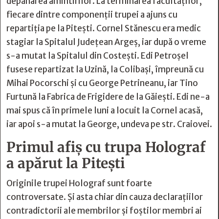
depănarea amintirilor. La terminarea facultăţilor,
fiecare dintre componenţii trupei a ajuns cu
repartiţia pe la Piteşti. Cornel Stănescu era medic
stagiar la Spitalul Judeţean Argeş, iar după o vreme
s-a mutat la Spitalul din Costeşti. Edi Petroşel
fusese repartizat la Uzină, la Colibaşi, împreună cu
Mihai Pocorschi şi cu George Petrineanu, iar Tino
Furtună la Fabrica de Frigidere de la Găieşti. Edi ne-a
mai spus că în primele luni a locuit la Cornel acasă,
iar apoi s-a mutat la George, undeva pe str. Craiovei.
Primul afiș cu trupa Holograf
a apărut la Pitești
Originile trupei Holograf sunt foarte
controversate. Şi asta chiar din cauza declaraţiilor
contradictorii ale membrilor şi foştilor membri ai