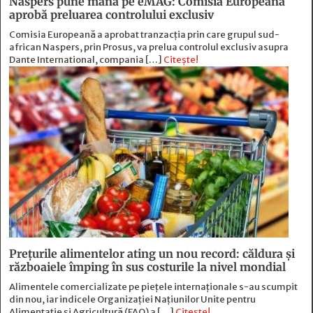
Naspers pune mâna pe eMAG: Comisia Europeană
aprobă preluarea controlului exclusiv
Comisia Europeană a aprobat tranzacția prin care grupul sud-
african Naspers, prin Prosus, va prelua controlul exclusiv asupra
Dante International, compania […]
Citește!
Prețurile alimentelor ating un nou record: căldura și
războaiele împing în sus costurile la nivel mondial
Alimentele comercializate pe piețele internaționale s-au scumpit
din nou, iar indicele Organizației Națiunilor Unite pentru
Alimentație și Agricultură (FAO) a […]
Citește!