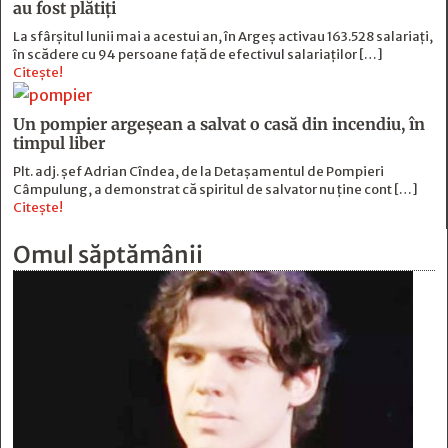
au fost plătiți
La sfârșitul lunii mai a acestui an, în Argeş activau 163.528 salariați,
în scădere cu 94 persoane faţă de efectivul salariaţilor […]
Citește!
Un pompier argeșean a salvat o casă din incendiu, în
timpul liber
Plt. adj. șef Adrian Cîndea, de la Detașamentul de Pompieri
Câmpulung, a demonstrat că spiritul de salvator nu ține cont […]
Citește!
Omul săptămânii