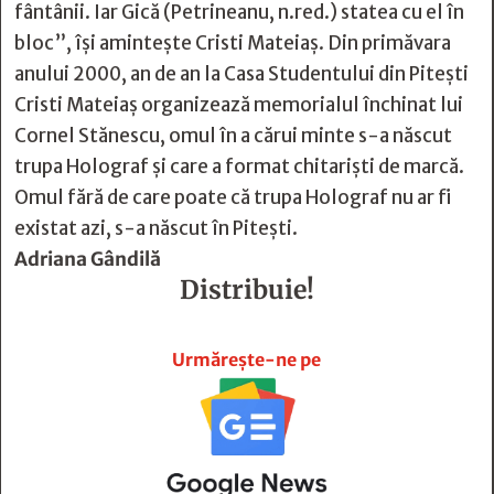
fântânii. Iar Gică (Petrineanu, n.red.) statea cu el în
bloc”, îşi aminteşte Cristi Mateiaş. Din primăvara
anului 2000, an de an la Casa Studentului din Piteşti
Cristi Mateiaş organizează memorialul închinat lui
Cornel Stănescu, omul în a cărui minte s-a născut
trupa Holograf şi care a format chitarişti de marcă.
Omul fără de care poate că trupa Holograf nu ar fi
existat azi, s-a născut în Piteşti.
Adriana Gândilă
Distribuie!







Urmărește-ne pe