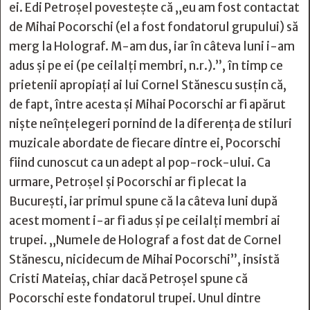
ei. Edi Petroşel povesteşte că „eu am fost contactat
de Mihai Pocorschi (el a fost fondatorul grupului) să
merg la Holograf. M-am dus, iar în câteva luni i-am
adus şi pe ei (pe ceilalți membri, n.r.).”, în timp ce
prietenii apropiaţi ai lui Cornel Stănescu susţin că,
de fapt, între acesta şi Mihai Pocorschi ar fi apărut
nişte neînţelegeri pornind de la diferenţa de stiluri
muzicale abordate de fiecare dintre ei, Pocorschi
fiind cunoscut ca un adept al pop-rock-ului. Ca
urmare, Petroşel şi Pocorschi ar fi plecat la
Bucureşti, iar primul spune că la câteva luni după
acest moment i-ar fi adus şi pe ceilalţi membri ai
trupei. „Numele de Holograf a fost dat de Cornel
Stănescu, nicidecum de Mihai Pocorschi”, insistă
Cristi Mateiaş, chiar dacă Petroşel spune că
Pocorschi este fondatorul trupei. Unul dintre