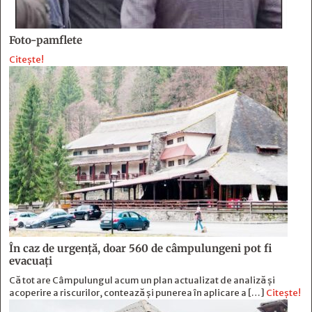
Foto-pamflete
Citește!
În caz de urgență, doar 560 de câmpulungeni pot fi
evacuați
Că tot are Câmpulungul acum un plan actualizat de analiză și
acoperire a riscurilor, contează și punerea în aplicare a […]
Citește!