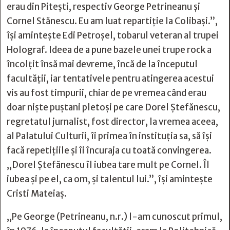
erau din Piteşti, respectiv George Petrineanu şi
Cornel Stănescu. Eu am luat repartiţie la Colibaşi.”,
îşi aminteşte Edi Petroşel, tobarul veteran al trupei
Holograf. Ideea de a pune bazele unei trupe rock a
încolţit însă mai devreme, încă de la începutul
facultăţii, iar tentativele pentru atingerea acestui
vis au fost timpurii, chiar de pe vremea când erau
doar nişte puştani pletoşi pe care Dorel Ştefănescu,
regretatul jurnalist, fost director, la vremea aceea,
al Palatului Culturii, îi primea în instituția sa, să îşi
facă repetiţiile şi îi încuraja cu toată convingerea.
„Dorel Ștefănescu îl iubea tare mult pe Cornel. Îl
iubea și pe el, ca om, și talentul lui.”, îşi aminteşte
Cristi Mateiaş.
„Pe George (Petrineanu, n.r.) l-am cunoscut primul,