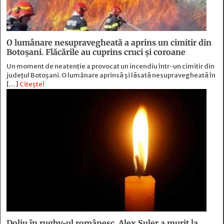
O lumânare nesupravegheată a aprins un cimitir din
Botoșani. Flăcările au cuprins cruci și coroane
Un moment de neatenție a provocat un incendiu într-un cimitir din
județul Botoșani. O lumânare aprinsă și lăsată nesupravegheată în
[…]
Citește!
Doliu în rugby-ul românesc. Alex Șuler a murit la