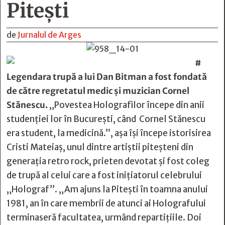
Piteşti
de
Jurnalul de Arges
#
Legendara trupă a lui Dan Bitman a fost fondată
de către regretatul medic și muzician Cornel
Stănescu.
„Povestea Holografilor începe din anii
studenției lor în București, când Cornel Stănescu
era student, la medicină.”, așa își începe istorisirea
Cristi Mateiaș, unul dintre artiștii piteșteni din
generația retro rock, prieten devotat şi fost coleg
de trupă al celui care a fost inițiatorul celebrului
„Holograf”. „Am ajuns la Piteşti în toamna anului
1981, an în care membrii de atunci ai Holografului
terminaseră facultatea, urmând repartiţiile. Doi