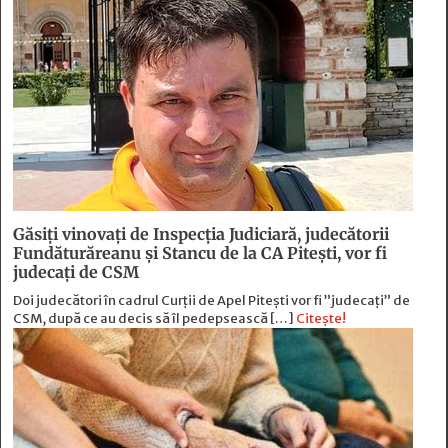
Găsiți vinovați de Inspecția Judiciară, judecătorii
Fundăturăreanu și Stancu de la CA Pitești, vor fi
judecați de CSM
Doi judecători în cadrul Curții de Apel Pitești vor fi ”judecați” de
CSM, după ce au decis să îl pedepsească […]
Citește!