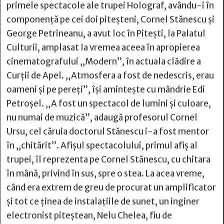
primele spectacole ale trupei Holograf, avându-i în
componenţă pe cei doi piteşteni, Cornel Stănescu şi
George Petrineanu, a avut loc în Piteşti, la Palatul
Culturii, amplasat la vremea aceea în apropierea
cinematografului „Modern”, în actuala clădire a
Curţii de Apel. „Atmosfera a fost de nedescris, erau
oameni şi pe pereţi”, îşi aminteşte cu mândrie Edi
Petroşel. „A fost un spectacol de lumini şi culoare,
nu numai de muzică”, adaugă profesorul Cornel
Ursu, cel căruia doctorul Stănescu i-a fost mentor
în „chitărit”. Afişul spectacolului, primul afiş al
trupei, îl reprezenta pe Cornel Stănescu, cu chitara
în mână, privind în sus, spre o stea. La acea vreme,
când era extrem de greu de procurat un amplificator
şi tot ce ţinea de instalaţiile de sunet, un inginer
electronist piteştean, Nelu Chelea, fiu de