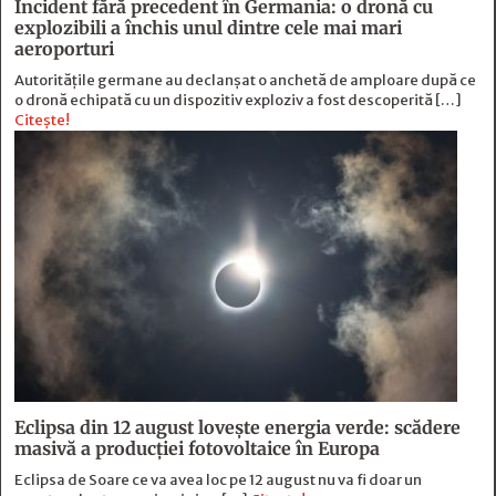
Incident fără precedent în Germania: o dronă cu
explozibili a închis unul dintre cele mai mari
aeroporturi
Autoritățile germane au declanșat o anchetă de amploare după ce
o dronă echipată cu un dispozitiv exploziv a fost descoperită […]
Citește!
Eclipsa din 12 august lovește energia verde: scădere
masivă a producției fotovoltaice în Europa
Eclipsa de Soare ce va avea loc pe 12 august nu va fi doar un