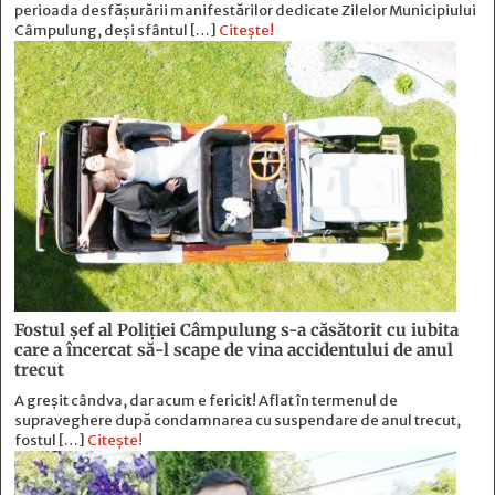
perioada desfășurării manifestărilor dedicate Zilelor Municipiului
Câmpulung, deși sfântul […]
Citește!
Fostul şef al Poliţiei Câmpulung s-a căsătorit cu iubita
care a încercat să-l scape de vina accidentului de anul
trecut
A greșit cândva, dar acum e fericit! Aflat în termenul de
supraveghere după condamnarea cu suspendare de anul trecut,
fostul […]
Citește!