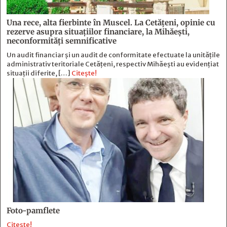
Una rece, alta fierbinte în Muscel. La Cetăţeni, opinie cu
rezerve asupra situaţiilor financiare, la Mihăeşti,
neconformităţi semnificative
Un audit financiar și un audit de conformitate efectuate la unitățile
administrativ teritoriale Cetățeni, respectiv Mihăești au evidențiat
situații diferite, […]
Citește!
Foto-pamflete
Citește!