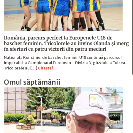
România, parcurs perfect la Europenele U18 de
baschet feminin. Tricolorele au învins Olanda și merg
în sferturi cu patru victorii din patru meciuri
Naționala României de baschet feminin U18 continuă parcursul
impecabil la Campionatul European – Divizia B, găzduit la Tulcea.
Tricolorele au […]
Citește!
Omul săptămânii