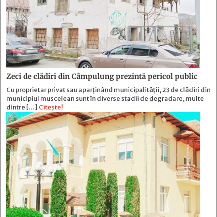
Zeci de clădiri din Câmpulung prezintă pericol public
Cu proprietar privat sau aparținând municipalității, 23 de clădiri din
municipiul muscelean sunt în diverse stadii de degradare, multe
dintre […]
Citește!