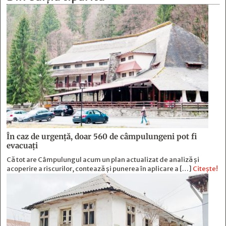
În caz de urgență, doar 560 de câmpulungeni pot fi
evacuați
Că tot are Câmpulungul acum un plan actualizat de analiză și
acoperire a riscurilor, contează și punerea în aplicare a […]
Citește!