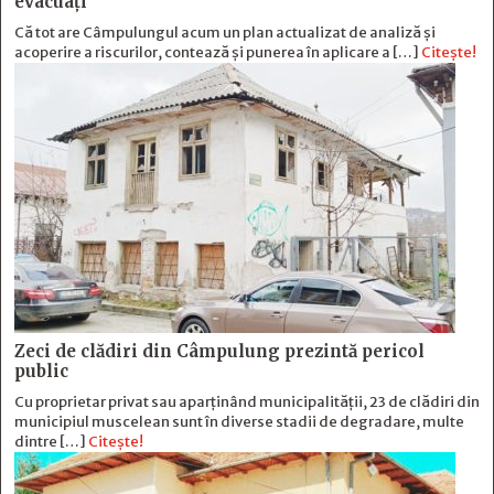
evacuați
Că tot are Câmpulungul acum un plan actualizat de analiză și
acoperire a riscurilor, contează și punerea în aplicare a […]
Citește!
Zeci de clădiri din Câmpulung prezintă pericol
public
Cu proprietar privat sau aparținând municipalității, 23 de clădiri din
municipiul muscelean sunt în diverse stadii de degradare, multe
dintre […]
Citește!