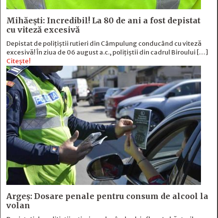
Mihăești: Incredibil! La 80 de ani a fost depistat
cu viteză excesivă
Depistat de polițiștii rutieri din Câmpulung conducând cu viteză
excesivă! În ziua de 06 august a.c., polițiștii din cadrul Biroului […]
Citește!
Argeș: Dosare penale pentru consum de alcool la
volan