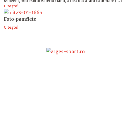
Mioveni, profesorul Valeriu Fianu, a fost dat afară ca urmare […]
Citește!
Foto-pamflete
Citește!
Contact
:
e-mail:
jurnaldearges@gmail.com
Tel: 0248.221.774; 0770.582.356
Contabilitate: 0248.223.271
Whatsapp: 0770.582.356
Redactor șef: Alina Crângeanu;
Redactor șef adj.: Gabriel Lixandru;
Secretar general de redacție: Mari Tudor;