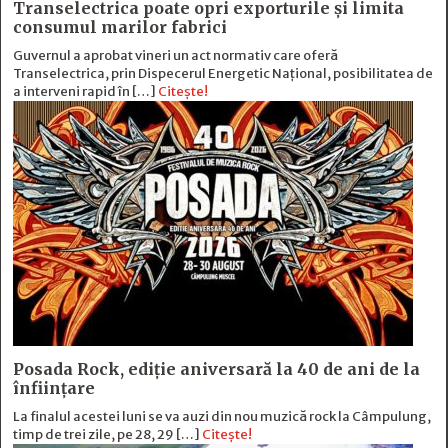
Transelectrica poate opri exporturile și limita
consumul marilor fabrici
Guvernul a aprobat vineri un act normativ care oferă
Transelectrica, prin Dispecerul Energetic Național, posibilitatea de
a interveni rapid în […]
Citește!
Posada Rock, ediţie aniversară la 40 de ani de la
înfiinţare
La finalul acestei luni se va auzi din nou muzică rock la Câmpulung,
timp de trei zile, pe 28, 29 […]
Citește!