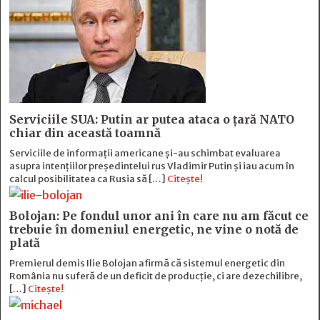
Serviciile SUA: Putin ar putea ataca o țară NATO
chiar din această toamnă
Serviciile de informații americane și-au schimbat evaluarea
asupra intențiilor președintelui rus Vladimir Putin și iau acum în
calcul posibilitatea ca Rusia să […]
Citește!
Bolojan: Pe fondul unor ani în care nu am făcut ce
trebuie în domeniul energetic, ne vine o notă de
plată
Premierul demis Ilie Bolojan afirmă că sistemul energetic din
România nu suferă de un deficit de producţie, ci are dezechilibre,
[…]
Citește!