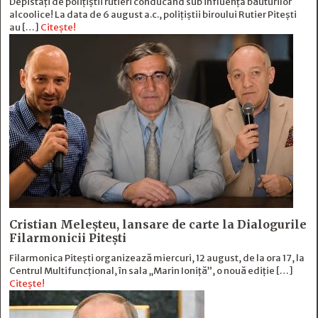
Depistați de polițiștii rutieri conducând sub influența băuturilor
alcoolice! La data de 6 august a.c., polițiștii biroului Rutier Pitești
au […]
Citește!
Cristian Meleșteu, lansare de carte la Dialogurile
Filarmonicii Pitești
Filarmonica Pitești organizează miercuri, 12 august, de la ora 17, la
Centrul Multifuncțional, în sala „Marin Ioniță”, o nouă ediție […]
Citește!