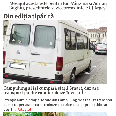
Mesajul acesta este pentru Ion Mînzînă şi Adrian
Bughiu, preşedintele şi vicepreşedintele CJ Argeş!
Din ediția tipărită
Câmpulungul îşi cumpără staţii Smart, dar are
transport public cu microbuze învechite
Intenția administrației locale din Câmpulung de a realiza transport
public de persoane cu microbuze electrice este un proiect blocat,
deși […]
Citește!