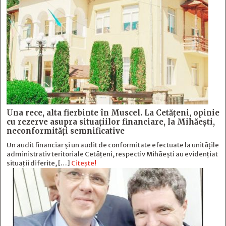
Una rece, alta fierbinte în Muscel. La Cetăţeni, opinie
cu rezerve asupra situaţiilor financiare, la Mihăeşti,
neconformităţi semnificative
Un audit financiar și un audit de conformitate efectuate la unitățile
administrativ teritoriale Cetățeni, respectiv Mihăești au evidențiat
situații diferite, […]
Citește!