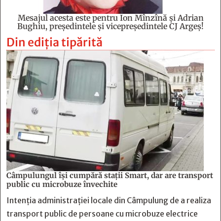
Mesajul acesta este pentru Ion Mînzînă şi Adrian
Bughiu, preşedintele şi vicepreşedintele CJ Argeş!
Din ediția tipărită
Câmpulungul îşi cumpără staţii Smart, dar are transport
public cu microbuze învechite
Intenția administrației locale din Câmpulung de a realiza
transport public de persoane cu microbuze electrice