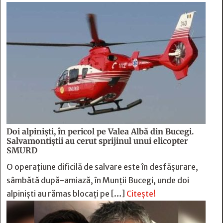
Doi alpiniști, în pericol pe Valea Albă din Bucegi.
Salvamontiștii au cerut sprijinul unui elicopter
SMURD
O operațiune dificilă de salvare este în desfășurare,
sâmbătă după-amiază, în Munții Bucegi, unde doi
alpiniști au rămas blocați pe […]
Citește!