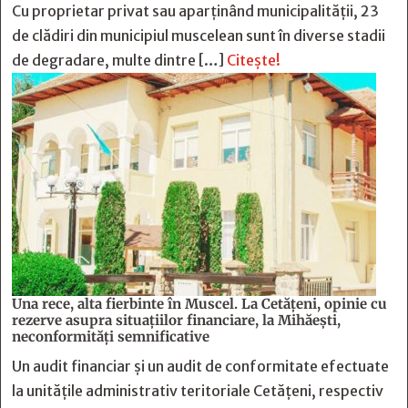
Cu proprietar privat sau aparținând municipalității, 23
de clădiri din municipiul muscelean sunt în diverse stadii
de degradare, multe dintre […]
Citește!
Una rece, alta fierbinte în Muscel. La Cetăţeni, opinie cu
rezerve asupra situaţiilor financiare, la Mihăeşti,
neconformităţi semnificative
Un audit financiar și un audit de conformitate efectuate
la unitățile administrativ teritoriale Cetățeni, respectiv