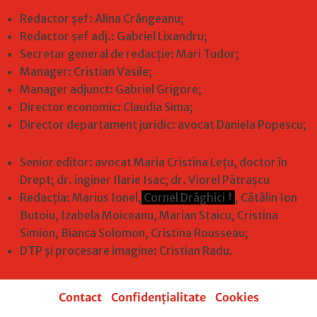
Redactor șef: Alina Crângeanu;
Redactor șef adj.: Gabriel Lixandru;
Secretar general de redacție: Mari Tudor;
Manager: Cristian Vasile;
Manager adjunct: Gabriel Grigore;
Director economic: Claudia Sima;
Director departament juridic: avocat Daniela Popescu;
Senior editor: avocat Maria Cristina Leţu, doctor în
Drept; dr. inginer Ilarie Isac; dr. Viorel Pătrașcu
Redacţia: Marius Ionel,
Cornel Drăghici †
, Cătălin Ion
Butoiu, Izabela Moiceanu, Marian Staicu, Cristina
Simion, Bianca Solomon, Cristina Rousseau;
DTP și procesare imagine: Cristian Radu.
Contact
|
Confidențialitate
|
Cookies