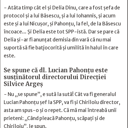
- Atâta timp cât el și Delia Dinu, care a fost șefa de
protocol și a lui Băsescu, și a lui Iohannis, și acum
este și a lui Nicușor, și Pahonțu, la fel, de la Băsescu
încoace… Și Delia este tot SPP-istă. Dar se pare că
Delia și-ar fi anunțat demisia din vară că nu mai
suportă să fie batjocorită și umilită în halul în care
este.
Se spune că dl. Lucian Pahonțu este
susținătorul directorului Direcției
Silvice Argeș
- Nu „se spune”, e sută la sută! Cât va fi generalul
Lucian Pahonțu șef la SPP, va fi și Chiriloiu director,
asta am spus-o și o repet. Că mă mai întreabă unii
prieteni: „Când pleacă Pahonțu, scăpați și de
Chiriloiu”, le spun.