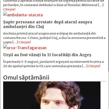
Guvernul a aprobat o nouă finanțare de urgență pentru lucrările de
pe Dunăre, în contextul debitului scăzut al fluviului. Ministerul […]
Citește!
Șapte persoane arestate după atacul asupra
ambulanței din Cluj
Ancheta privind atacul asupra unui echipaj de ambulanță din
comuna Recea-Cristur, județul Cluj, a dus la arestarea preventivă a
șapte […]
Citește!
Urșii au fost văzuți în 11 localități din Argeș
În perioada 3-9 august, jandarmii argeșeni au intervenit în urma a
20 de apeluri primite la 112 care semnalau prezența […]
Citește!
Omul săptămânii