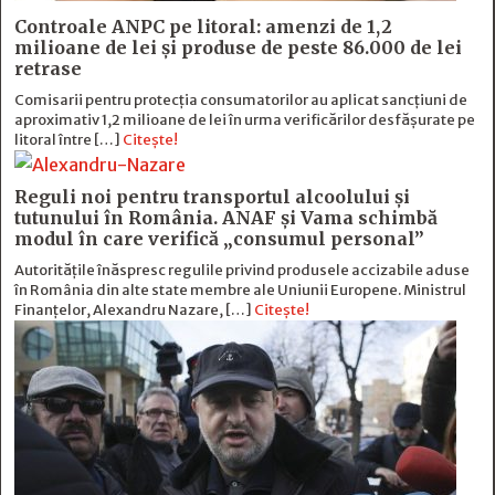
Controale ANPC pe litoral: amenzi de 1,2
milioane de lei și produse de peste 86.000 de lei
retrase
Comisarii pentru protecția consumatorilor au aplicat sancțiuni de
aproximativ 1,2 milioane de lei în urma verificărilor desfășurate pe
litoral între […]
Citește!
Reguli noi pentru transportul alcoolului și
tutunului în România. ANAF și Vama schimbă
modul în care verifică „consumul personal”
Autoritățile înăspresc regulile privind produsele accizabile aduse
în România din alte state membre ale Uniunii Europene. Ministrul
Finanțelor, Alexandru Nazare, […]
Citește!