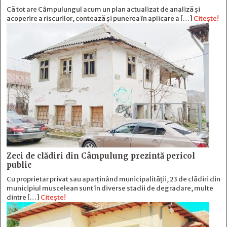
Că tot are Câmpulungul acum un plan actualizat de analiză și
acoperire a riscurilor, contează și punerea în aplicare a […]
Citește!
Zeci de clădiri din Câmpulung prezintă pericol
public
Cu proprietar privat sau aparținând municipalității, 23 de clădiri din
municipiul muscelean sunt în diverse stadii de degradare, multe
dintre […]
Citește!