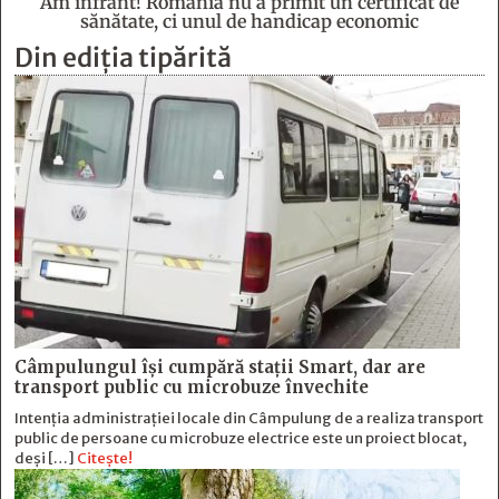
Am înfrânt! România nu a primit un certificat de
sănătate, ci unul de handicap economic
Din ediția tipărită
Câmpulungul îşi cumpără staţii Smart, dar are
transport public cu microbuze învechite
Intenția administrației locale din Câmpulung de a realiza transport
public de persoane cu microbuze electrice este un proiect blocat,
deși […]
Citește!