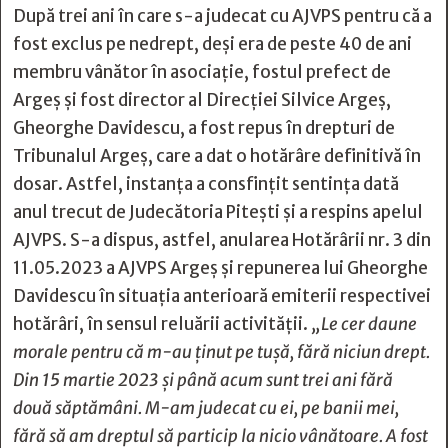
După trei ani în care s-a judecat cu AJVPS pentru că a
fost exclus pe nedrept, deși era de peste 40 de ani
membru vânător în asociație, fostul prefect de
Argeș și fost director al Direcției Silvice Argeș,
Gheorghe Davidescu, a fost repus în drepturi de
Tribunalul Argeș, care a dat o hotărâre definitivă în
dosar. Astfel, instanța a consfințit sentința dată
anul trecut de Judecătoria Pitești și a respins apelul
AJVPS. S-a dispus, astfel, anularea Hotărârii nr. 3 din
11.05.2023 a AJVPS Argeș și repunerea lui Gheorghe
Davidescu în situația anterioară emiterii respectivei
hotărâri, în sensul reluării activității.
„Le cer daune
morale pentru că m-au ținut pe tușă, fără niciun drept.
Din 15 martie 2023 și până acum sunt trei ani fără
două săptămâni. M-am judecat cu ei, pe banii mei,
fără să am dreptul să particip la nicio vânătoare. A fost