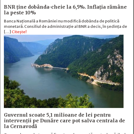
BNR ține dobânda-cheie la 6,5%. Inflația rămâne
la peste 10%
Banca Națională a României nu modifică dobânda de politică
monetară. Consiliul de administrație al BNR a decis, în ședința de
[…]
Citește!
Guvernul scoate 5,1 milioane de lei pentru
intervenții pe Dunăre care pot salva centrala de
la Cernavodă