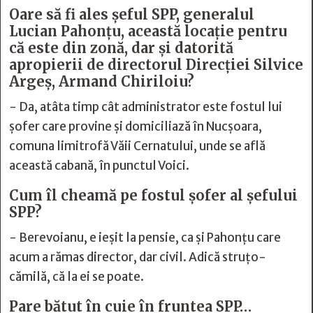
Oare să fi ales șeful SPP, generalul
Lucian Pahonțu, această locație pentru
că este din zonă, dar și datorită
apropierii de directorul Direcției Silvice
Argeș, Armand Chiriloiu?
- Da, atâta timp cât administrator este fostul lui
șofer care provine și domiciliază în Nucșoara,
comuna limitrofă Văii Cernatului, unde se află
această cabană, în punctul Voici.
Cum îl cheamă pe fostul șofer al șefului
SPP?
- Berevoianu, e ieșit la pensie, ca și Pahonțu care
acum a rămas director, dar civil. Adică struțo-
cămilă, că la ei se poate.
Pare bătut în cuie în fruntea SPP…