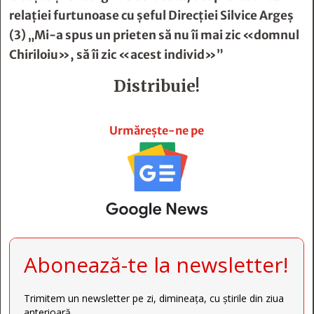
relaţiei furtunoase cu şeful Direcţiei Silvice Argeş
(3) „Mi-a spus un prieten să nu îi mai zic «domnul
Chiriloiu», să îi zic «acest individ»”
Distribuie!







Urmărește-ne pe
Abonează-te la newsletter!
Trimitem un newsletter pe zi, dimineața, cu știrile din ziua
anterioară.