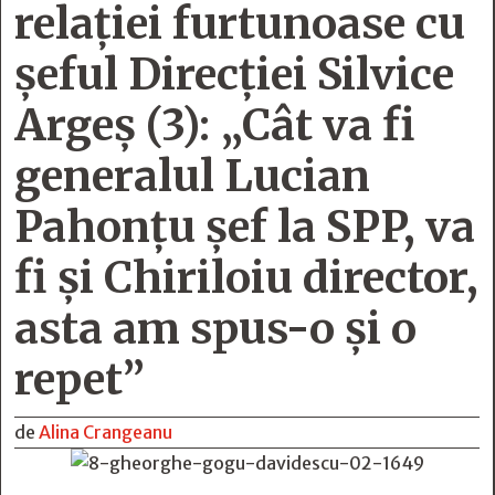
relaţiei furtunoase cu
şeful Direcţiei Silvice
Argeş (3): „Cât va fi
generalul Lucian
Pahonţu şef la SPP, va
fi şi Chiriloiu director,
asta am spus-o şi o
repet”
de
Alina Crangeanu