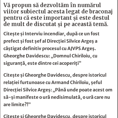
Vă propun să dezvoltăm în numărul
viitor subiectul acesta legat de braconaj
pentru că este important și este destul
de mult de discutat și pe această temă.
Citește și
Interviu incendiar, după ce un fost
prefect şi fost şef al Direcţiei Silvice Argeş a
câştigat definitiv procesul cu AJVPS Argeş.
Gheorghe Davidescu: „Domnul Chiriloiu, cu
siguranţă, este dintre cei acoperiţi”
Citește și
Gheorghe Davidescu, despre istoricul
relaţiei furtunoase cu Armand Chiriloiu, şeful
Direcţiei Silvice Argeş: „Până unde poate acest om
să-şi manifeste o ură nedisimulată, o ură care nu
are limite?!”
Citește și
Gheorghe Davidescu, despre istoricul