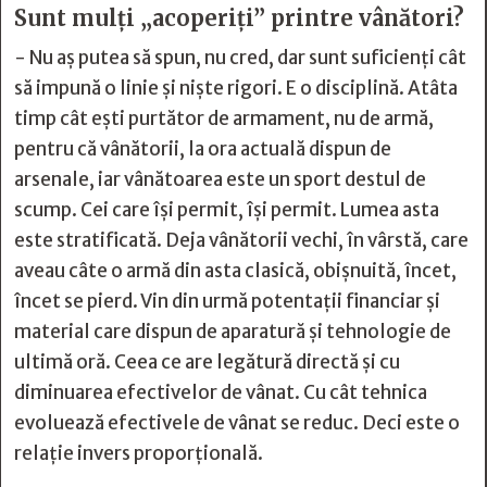
Sunt mulți „acoperiți” printre vânători?
- Nu aș putea să spun, nu cred, dar sunt suficienți cât
să impună o linie și niște rigori. E o disciplină. Atâta
timp cât ești purtător de armament, nu de armă,
pentru că vânătorii, la ora actuală dispun de
arsenale, iar vânătoarea este un sport destul de
scump. Cei care își permit, își permit. Lumea asta
este stratificată. Deja vânătorii vechi, în vârstă, care
aveau câte o armă din asta clasică, obișnuită, încet,
încet se pierd. Vin din urmă potentații financiar și
material care dispun de aparatură și tehnologie de
ultimă oră. Ceea ce are legătură directă și cu
diminuarea efectivelor de vânat. Cu cât tehnica
evoluează efectivele de vânat se reduc. Deci este o
relație invers proporțională.