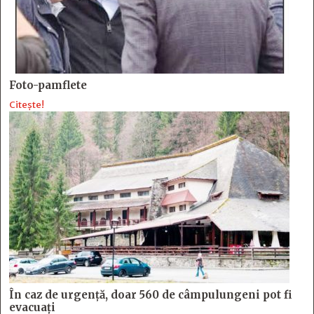
Foto-pamflete
Citește!
În caz de urgență, doar 560 de câmpulungeni pot fi
evacuați