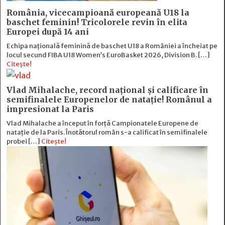
România, vicecampioană europeană U18 la
baschet feminin! Tricolorele revin în elita
Europei după 14 ani
Echipa națională feminină de baschet U18 a României a încheiat pe
locul secund FIBA U18 Women’s EuroBasket 2026, Division B. […]
Citește!
Vlad Mihalache, record național și calificare în
semifinalele Europenelor de natație! Românul a
impresionat la Paris
Vlad Mihalache a început în forță Campionatele Europene de
natație de la Paris. Înotătorul român s-a calificat în semifinalele
probei […]
Citește!