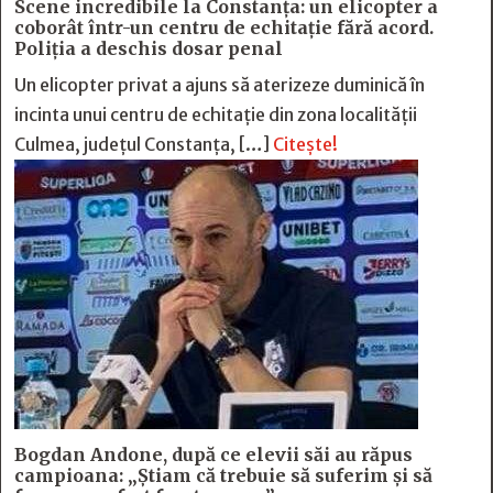
Scene incredibile la Constanța: un elicopter a
coborât într-un centru de echitație fără acord.
Poliția a deschis dosar penal
Un elicopter privat a ajuns să aterizeze duminică în
incinta unui centru de echitație din zona localității
Culmea, județul Constanța, […]
Citește!
Bogdan Andone, după ce elevii săi au răpus
campioana: „Ştiam că trebuie să suferim şi să