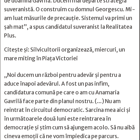
de doamna Gavrilă. Ducem mai departe strategia
suveranistă. O construim cu domnul Georgescu. Mi-
am luat măsurile de precauție. Sistemul va primi un
șah mat”, a spus candidatul suveranist la Realitatea
Plus.
Citește și:
Silvicultorii organizează, miercuri, un
mare miting în Piața Victoriei
„Noi ducem un război pentru adevăr și pentru a
aduce înapoi adevărul. A fost un pas infim,
candidatura comună pe care o am cu Anamaria
Gavrilă face parte din planul nostru. (…) Nu am
reintrat în circuitul democratic. Sarcina mea aici și
în următoarele două luni este reintrarea în
democrație și știm cum să ajungem acolo. Să nu aibă
cineva emoții că ne vom împiedica pe parcurs.