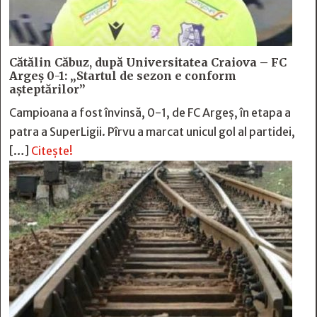
Cătălin Căbuz, după Universitatea Craiova – FC
Argeș 0-1: „Startul de sezon e conform
așteptărilor”
Campioana a fost învinsă, 0-1, de FC Argeș, în etapa a
patra a SuperLigii. Pîrvu a marcat unicul gol al partidei,
[…]
Citește!