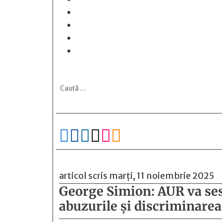






articol scris marți, 11 noiembrie 2025
George Simion: AUR va sesi
abuzurile şi discriminarea