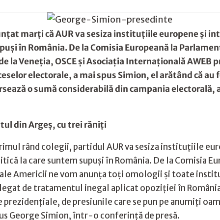
at marţi că AUR va sesiza instituţiile europene şi int
supuşi în România. De la Comisia Europeană la Parlame
 de la Veneţia, OSCE şi Asociaţia Internaţională AWEB 
oceselor electorale, a mai spus Simion, el arătând că au
rsează o sumă considerabilă din campania electorală, 
ul din Argeș, cu trei răniți
rimul rând colegii, partidul AUR va sesiza instituţiile e
litică la care suntem supuşi în România. De la Comisia E
le Americii ne vom anunţa toţi omologii şi toate instituţ
gat de tratamentul inegal aplicat opoziţiei în România,
e prezidenţiale, de presiunile care se pun pe anumiţi oam
us George Simion, într-o conferinţă de presă.