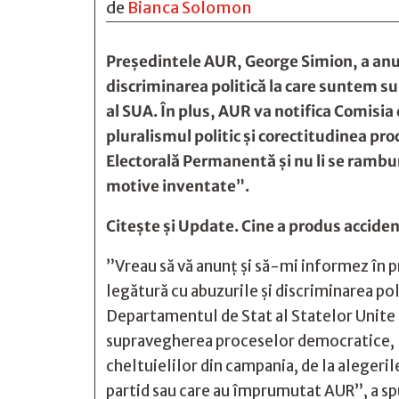
de
Bianca Solomon
Preşedintele AUR, George Simion, a anunţ
discriminarea politică la care suntem 
al SUA. În plus, AUR va notifica Comisia
pluralismul politic şi corectitudinea pr
Electorală Permanentă şi nu li se rambu
motive inventate”.
Citește și
Update. Cine a produs accident
”Vreau să vă anunţ şi să-mi informez în p
legătură cu abuzurile şi discriminarea po
Departamentul de Stat al Statelor Unite a
supravegherea proceselor democratice, le
cheltuielilor din campania, de la alegeril
partid sau care au împrumutat AUR”, a sp