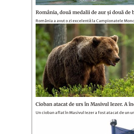
România, două medalii de aur și două de b
România a avut o zi excelentă la Campionatele Mondia
Cioban atacat de urs în Masivul Iezer. A î
Un cioban aflat în Masivul Iezer a fost atacat de un 