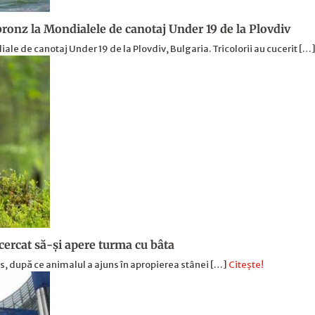
ronz la Mondialele de canotaj Under 19 de la Plovdiv
le de canotaj Under 19 de la Plovdiv, Bulgaria. Tricolorii au cucerit […
ncercat să-și apere turma cu bâta
urs, după ce animalul a ajuns în apropierea stânei […]
Citește!