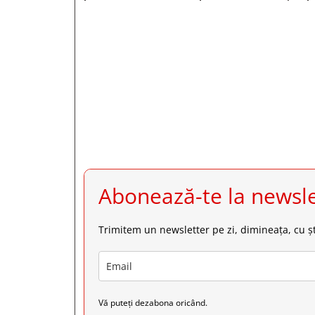







Abonează-te la newsle
Trimitem un newsletter pe zi, dimineața, cu șt
Vă puteți dezabona oricând.