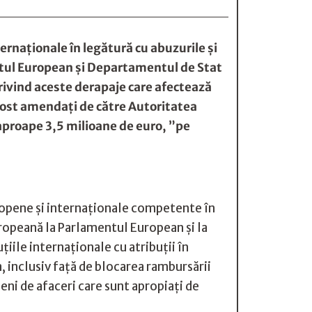
ernaţionale în legătură cu abuzurile şi
ntul European şi Departamentul de Stat
privind aceste derapaje care afectează
 fost amendaţi de către Autoritatea
aproape 3,5 milioane de euro, ”pe
uropene şi internaţionale competente în
uropeană la Parlamentul European şi la
iile internaţionale cu atribuţii în
 inclusiv faţă de blocarea rambursării
eni de afaceri care sunt apropiaţi de