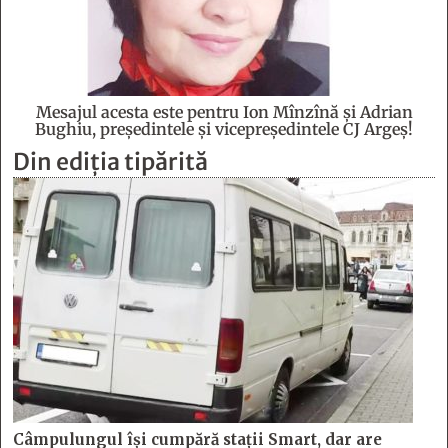
Mesajul acesta este pentru Ion Mînzînă şi Adrian
Bughiu, preşedintele şi vicepreşedintele CJ Argeş!
Din ediția tipărită
Câmpulungul îşi cumpără staţii Smart, dar are