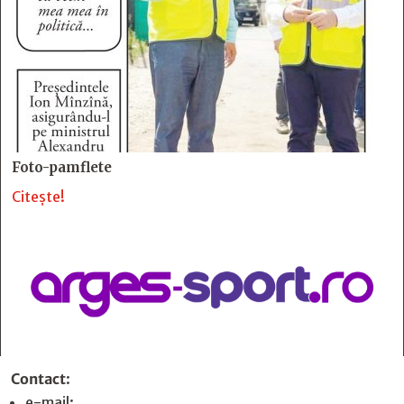
Foto-pamflete
Citește!
Contact
:
e-mail:
jurnaldearges@gmail.com