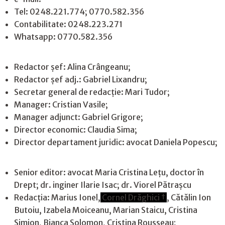
Tel: 0248.221.774; 0770.582.356
Contabilitate: 0248.223.271
Whatsapp: 0770.582.356
Redactor șef: Alina Crângeanu;
Redactor șef adj.: Gabriel Lixandru;
Secretar general de redacție: Mari Tudor;
Manager: Cristian Vasile;
Manager adjunct: Gabriel Grigore;
Director economic: Claudia Sima;
Director departament juridic: avocat Daniela Popescu;
Senior editor: avocat Maria Cristina Leţu, doctor în
Drept; dr. inginer Ilarie Isac; dr. Viorel Pătrașcu
Redacţia: Marius Ionel,
Cornel Drăghici †
, Cătălin Ion
Butoiu, Izabela Moiceanu, Marian Staicu, Cristina
Simion, Bianca Solomon, Cristina Rousseau;