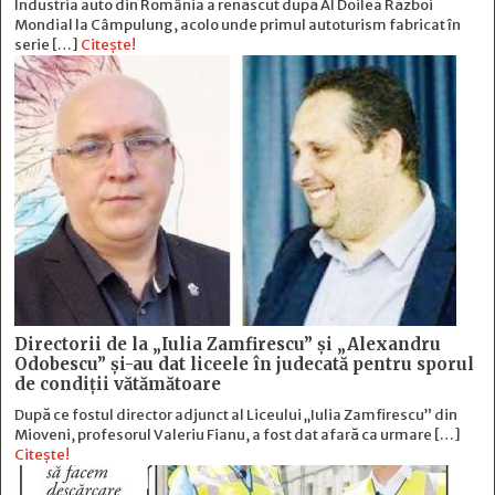
Industria auto din România a renăscut după Al Doilea Război
Mondial la Câmpulung, acolo unde primul autoturism fabricat în
serie […]
Citește!
Directorii de la „Iulia Zamfirescu” și „Alexandru
Odobescu” și-au dat liceele în judecată pentru sporul
de condiții vătămătoare
După ce fostul director adjunct al Liceului „Iulia Zamfirescu” din
Mioveni, profesorul Valeriu Fianu, a fost dat afară ca urmare […]
Citește!