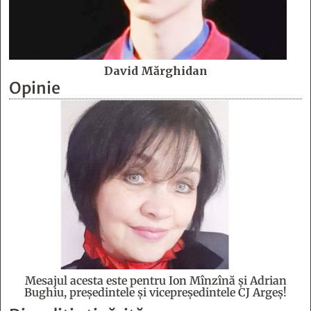
David Mărghidan
Opinie
Mesajul acesta este pentru Ion Mînzînă şi Adrian
Bughiu, preşedintele şi vicepreşedintele CJ Argeş!