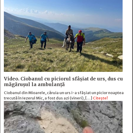
Video. Ciobanul cu piciorul sfâșiat de urs, dus cu
măgărușul la ambulanță
Ciobanul din Mioarele, căruia un urs i-a sfâșiat un picior noaptea
trecută în Iezerul Mic, a fost dus azi (vineri), […]
Citește!