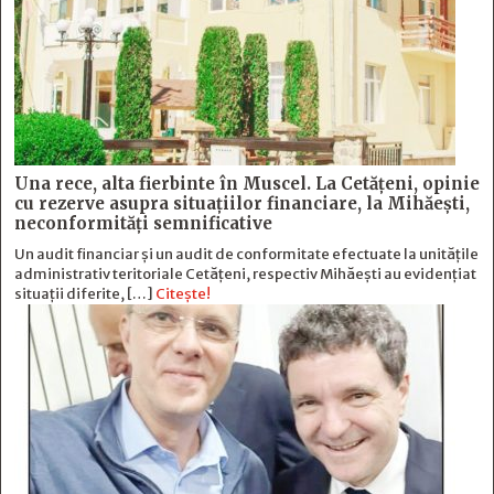
Una rece, alta fierbinte în Muscel. La Cetăţeni, opinie
cu rezerve asupra situaţiilor financiare, la Mihăeşti,
neconformităţi semnificative
Un audit financiar și un audit de conformitate efectuate la unitățile
administrativ teritoriale Cetățeni, respectiv Mihăești au evidențiat
situații diferite, […]
Citește!