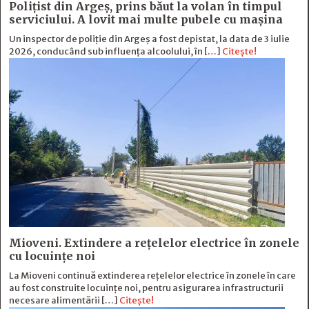
Polițist din Argeș, prins băut la volan în timpul
serviciului. A lovit mai multe pubele cu mașina
Un inspector de poliție din Argeș a fost depistat, la data de 3 iulie
2026, conducând sub influența alcoolului, în […]
Citește!
Mioveni. Extindere a rețelelor electrice în zonele
cu locuințe noi
La Mioveni continuă extinderea rețelelor electrice în zonele în care
au fost construite locuințe noi, pentru asigurarea infrastructurii
necesare alimentării […]
Citește!