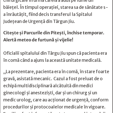
chirurgicale în urma căreia a adus pe lume un
băieţel. În timpul operaţiei, starea sa de sănătate s-
a înrăutăţit, fiind decis transferul la Spitalul
Judeţean de Urgenţă din Târgun Jiu.
Citește și
Parcurile din Pitești, închise temporar.
Alertă meteo de furtună și vijelie!
Oficialii spitalului din Târgu Jiu spun că pacienta era
în comă când a ajuns la această unitate medicală.
„La prezentare, pacienta era în comă, în stare foarte
gravă, asistată mecanic. Cazul a fost preluat de o
echipă multidisciplinară alcătuită din medici
ginecologi şi anestezişti, dar şi un chirurg şi un
medic urolog, care au acţionat de urgenţă, conform
procedurilor şi protocoalelor medicale în vigoare.