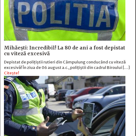
Mihăești: Incredibil! La 80 de ani a fost depistat
cu viteză excesivă
Depistat de polițiștii rutieri din Câmpulung conducând cu viteză
excesivă! În ziua de 06 august a.c., polițiștii din cadrul Biroului […]
Citește!