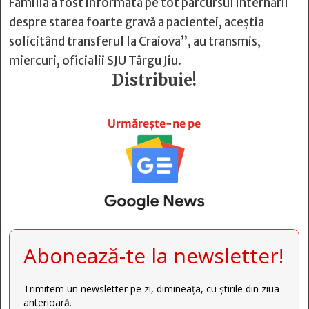
Familia a fost informată pe tot parcursul internării
despre starea foarte gravă a pacientei, aceştia
solicitând transferul la Craiova”, au transmis,
miercuri, oficialii SJU Târgu Jiu.
Distribuie!







Urmărește-ne pe
Abonează-te la newsletter!
Trimitem un newsletter pe zi, dimineața, cu știrile din ziua
anterioară.