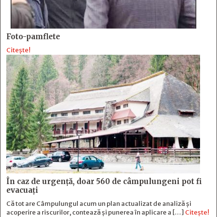
Foto-pamflete
Citește!
În caz de urgență, doar 560 de câmpulungeni pot fi
evacuați
Că tot are Câmpulungul acum un plan actualizat de analiză și
acoperire a riscurilor, contează și punerea în aplicare a […]
Citește!