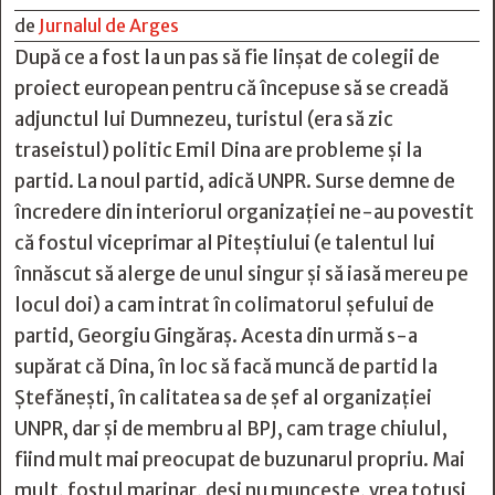
de
Jurnalul de Arges
După ce a fost la un pas să fie linşat de colegii de
proiect european pentru că începuse să se creadă
adjunctul lui Dumnezeu, turistul (era să zic
traseistul) politic Emil Dina are probleme şi la
partid. La noul partid, adică UNPR. Surse demne de
încredere din interiorul organizaţiei ne-au povestit
că fostul viceprimar al Piteştiului (e talentul lui
înnăscut să alerge de unul singur şi să iasă mereu pe
locul doi) a cam intrat în colimatorul şefului de
partid, Georgiu Gingăraş. Acesta din urmă s-a
supărat că Dina, în loc să facă muncă de partid la
Ştefăneşti, în calitatea sa de şef al organizaţiei
UNPR, dar şi de membru al BPJ, cam trage chiulul,
fiind mult mai preocupat de buzunarul propriu. Mai
mult, fostul marinar, deşi nu munceşte, vrea totuşi