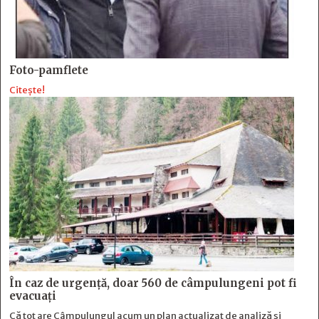
Foto-pamflete
Citește!
În caz de urgență, doar 560 de câmpulungeni pot fi
evacuați
Că tot are Câmpulungul acum un plan actualizat de analiză și