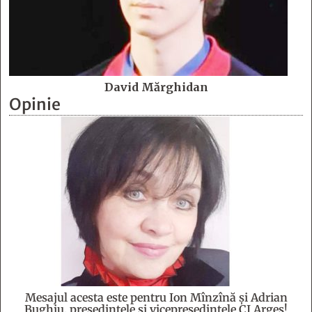
David Mărghidan
Opinie
Mesajul acesta este pentru Ion Mînzînă şi Adrian
Bughiu, preşedintele şi vicepreşedintele CJ Argeş!