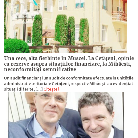
Una rece, alta fierbinte în Muscel. La Cetăţeni, opinie
cu rezerve asupra situaţiilor financiare, la Mihăeşti,
neconformităţi semnificative
Un audit financiar și un audit de conformitate efectuate la unitățile
administrativ teritoriale Cetățeni, respectiv Mihăești au evidențiat
situații diferite, […]
Citește!