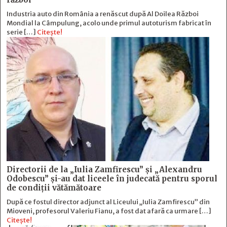
Industria auto din România a renăscut după Al Doilea Război
Mondial la Câmpulung, acolo unde primul autoturism fabricat în
serie […]
Citește!
Directorii de la „Iulia Zamfirescu” și „Alexandru
Odobescu” și-au dat liceele în judecată pentru sporul
de condiții vătămătoare
După ce fostul director adjunct al Liceului „Iulia Zamfirescu” din
Mioveni, profesorul Valeriu Fianu, a fost dat afară ca urmare […]
Citește!