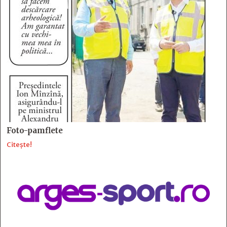
Foto-pamflete
Citește!