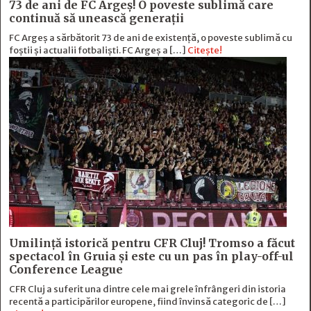
73 de ani de FC Argeş! O poveste sublimă care
continuă să unească generaţii
FC Argeș a sărbătorit 73 de ani de existență, o poveste sublimă cu
foștii și actualii fotbaliști. FC Argeș a […]
Citește!
Umilință istorică pentru CFR Cluj! Tromso a făcut
spectacol în Gruia și este cu un pas în play-off-ul
Conference League
CFR Cluj a suferit una dintre cele mai grele înfrângeri din istoria
recentă a participărilor europene, fiind învinsă categoric de […]