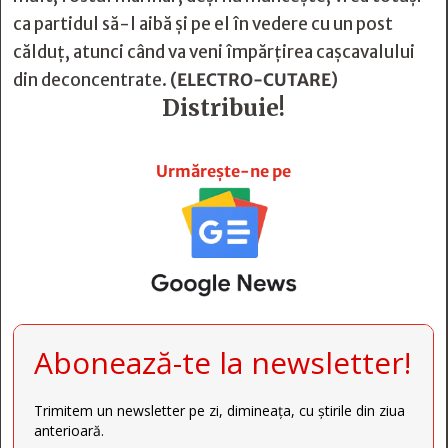
ca partidul să-l aibă şi pe el în vedere cu un post
călduţ, atunci când va veni împărţirea caşcavalului
din deconcentrate.
(ELECTRO-CUTARE)
Distribuie!







Urmărește-ne pe
Abonează-te la newsletter!
Trimitem un newsletter pe zi, dimineața, cu știrile din ziua
anterioară.