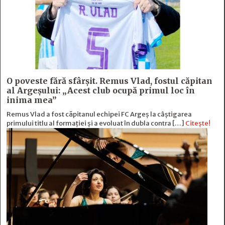
O poveste fără sfârşit. Remus Vlad, fostul căpitan
al Argeşului: „Acest club ocupă primul loc în
inima mea”
Remus Vlad a fost căpitanul echipei FC Argeș la câștigarea
primului titlu al formației și a evoluat în dubla contra […]
Citește!