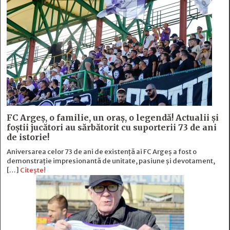
FC Argeş, o familie, un oraș, o legendă! Actualii şi
foştii jucători au sărbătorit cu suporterii 73 de ani
de istorie!
Aniversarea celor 73 de ani de existență ai FC Argeș a fost o
demonstrație impresionantă de unitate, pasiune și devotament,
[…]
Citește!