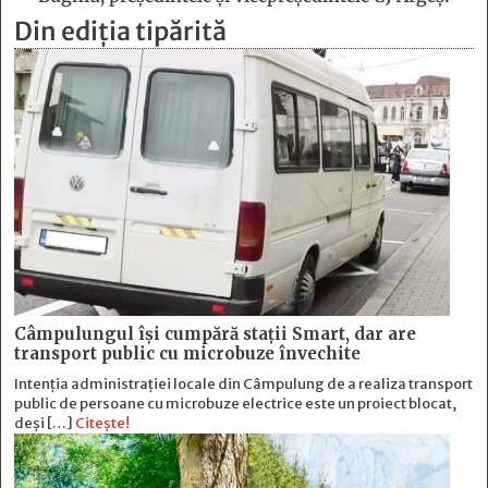
Din ediția tipărită
Câmpulungul îşi cumpără staţii Smart, dar are
transport public cu microbuze învechite
Intenția administrației locale din Câmpulung de a realiza transport
public de persoane cu microbuze electrice este un proiect blocat,
deși […]
Citește!