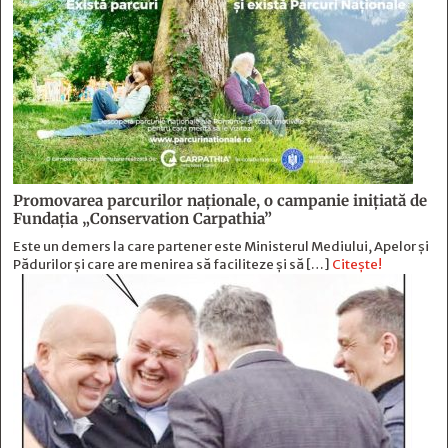
Promovarea parcurilor naționale, o campanie inițiată de
Fundația „Conservation Carpathia”
Este un demers la care partener este Ministerul Mediului, Apelor și
Pădurilor și care are menirea să faciliteze și să […]
Citește!