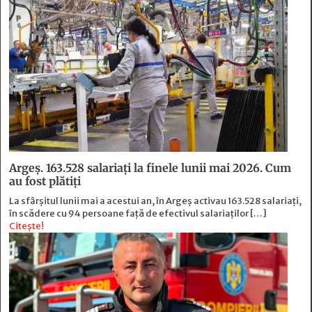
Argeș. 163.528 salariați la finele lunii mai 2026. Cum
au fost plătiți
La sfârșitul lunii mai a acestui an, în Argeş activau 163.528 salariați,
în scădere cu 94 persoane faţă de efectivul salariaţilor […]
Citește!