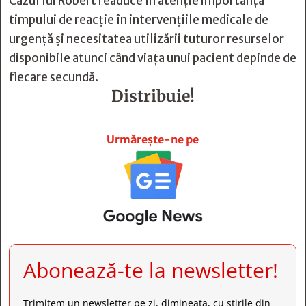
Cazul lui Robert readuce în atenție importanța
timpului de reacție în intervențiile medicale de
urgență și necesitatea utilizării tuturor resurselor
disponibile atunci când viața unui pacient depinde de
fiecare secundă.
Distribuie!







Urmărește-ne pe
Abonează-te la newsletter!
Trimitem un newsletter pe zi, dimineața, cu știrile din