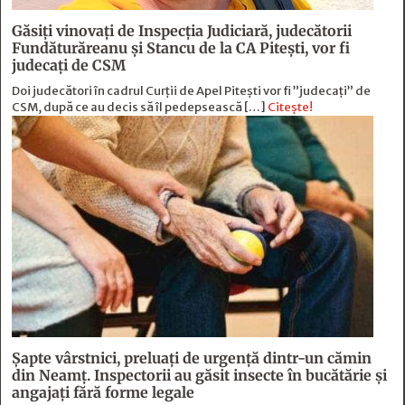
Găsiți vinovați de Inspecția Judiciară, judecătorii
Fundăturăreanu și Stancu de la CA Pitești, vor fi
judecați de CSM
Doi judecători în cadrul Curții de Apel Pitești vor fi ”judecați” de
CSM, după ce au decis să îl pedepsească […]
Citește!
Șapte vârstnici, preluați de urgență dintr-un cămin
din Neamț. Inspectorii au găsit insecte în bucătărie și
angajați fără forme legale