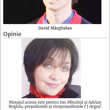
David Mărghidan
Opinie
Mesajul acesta este pentru Ion Mînzînă şi Adrian
Bughiu, preşedintele şi vicepreşedintele CJ Argeş!