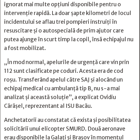
ignorat mai multe opțiuni disponibile pentru o
intervenție rapidă. La doar șapte kilometri de locul
incidentului se aflau trei pompieri instruiți în
resuscitare și o autospecială de prim ajutor care
putea ajunge în scurt timp la copil, însă echipajul nu
a fost mobilizat.
„În mod normal, apelurile de urgenţă care vin prin
112 sunt clasificate pe coduri. Acesta era de cod
roşu. Transferând apelul către SAJ şi alocând un
echipaj medical cu ambulanţă tip B, nu s-a mai
analizat şi această soluţie”, a explicat Ovidiu
Cărăşel, reprezentant al ISU Bacău.
Anchetatorii au constatat că exista și posibilitatea
solicitării unui elicopter SMURD. Două aeronave
erau disponibile la Galați și Brașov în momentul