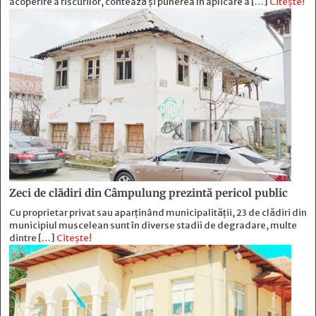
acoperire a riscurilor, contează și punerea în aplicare a […]
Citește!
Zeci de clădiri din Câmpulung prezintă pericol public
Cu proprietar privat sau aparținând municipalității, 23 de clădiri din
municipiul muscelean sunt în diverse stadii de degradare, multe
dintre […]
Citește!