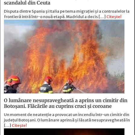
scandalul din Ceuta
Disputa dintre Spania și Italia pe tema migrației și a controalelor la
frontieră intră într-o nouă etapă. Madridul a decis […]
Citește!
O lumânare nesupravegheată a aprins un cimitir din
Botoșani. Flăcările au cuprins cruci și coroane
Un moment de neatenție a provocat un incendiu într-un cimitir din
județul Botoșani. O lumânare aprinsă și lăsată nesupravegheată în
[…]
Citește!