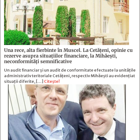
Una rece, alta fierbinte în Muscel. La Cetăţeni, opinie cu
rezerve asupra situaţiilor financiare, la Mihăeşti,
neconformităţi semnificative
Un audit financiar și un audit de conformitate efectuate la unitățile
administrativ teritoriale Cetățeni, respectiv Mihăești au evidențiat
situații diferite, […]
Citește!