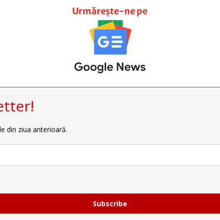
Urmărește-ne pe
tter!
le din ziua anterioară.
Subscribe