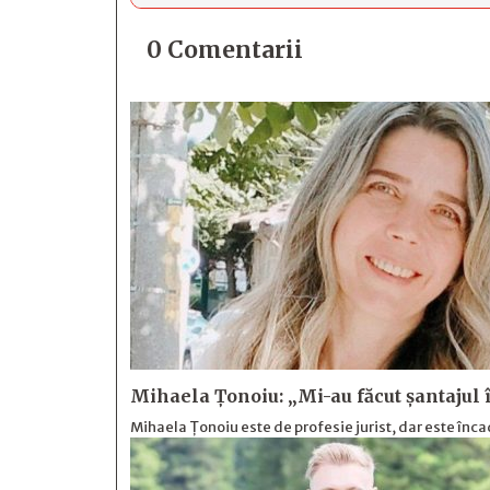
0 Comentarii
Mihaela Ţonoiu: „Mi-au făcut şantajul î
Mihaela Ţonoiu este de profesie jurist, dar este înca