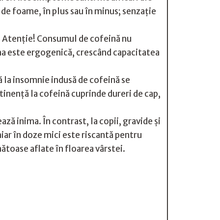
e foame, în plus sau în minus; senzaţie
e. Atenţie! Consumul de cofeină nu
na este ergogenică, crescând capacitatea
 la insomnie indusă de cofeină se
nenţă la cofeină cuprinde dureri de cap,
ază inima. În contrast, la copii, gravide şi
hiar în doze mici este riscantă pentru
ătoase aflate în floarea vârstei.