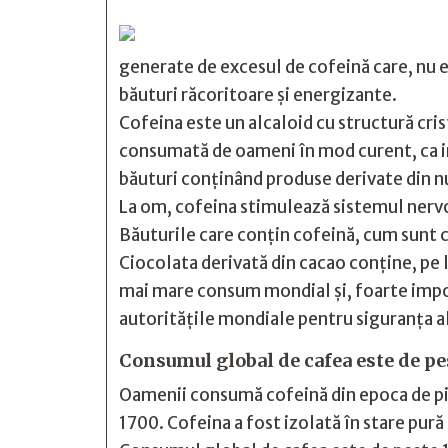
generate de excesul de cofeină care, nu e
băuturi răcoritoare şi energizante.
Cofeina este un alcaloid cu structură cris
consumată de oameni în mod curent, ca infu
băuturi conţinând produse derivate din n
La om, cofeina stimulează sistemul nervos
Băuturile care conţin cofeină, cum sunt c
Ciocolata derivată din cacao conţine, pe 
mai mare consum mondial şi, foarte impor
autorităţile mondiale pentru siguranţa 
Consumul global de cafea este de pe
Oamenii consumă cofeină din epoca de pia
1700. Cofeina a fost izolată în stare pur