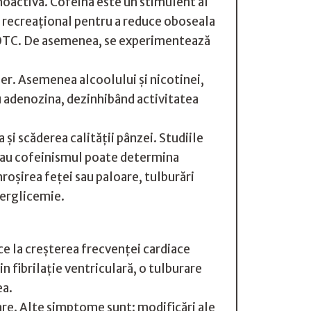
hoactivă. Cofeina este un stimulent al
ns recreaţional pentru a reduce oboseala
nt OTC. De asemenea, se experimentează
er. Asemenea alcoolului şi nicotinei,
cu adenozina, dezinhibând activitatea
şi scăderea calităţii pânzei. Studiile
 sau cofeinismul poate determina
roşirea feţei sau paloare, tulburări
perglicemie.
ce la creşterea frecvenţei cardiace
n fibrilaţie ventriculară, o tulburare
ea.
are. Alte simptome sunt: modificări ale