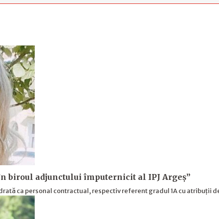
n biroul adjunctului împuternicit al IPJ Argeş”
drată ca personal contractual, respectiv referent gradul 1A cu atribuții 