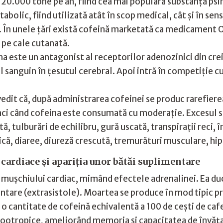
20.000 tone pe an, fiind cea mai populară substanţă psi
abolic, fiind utilizată atât în scop medical, cât şi în se
ală. În unele ţări există cofeină marketată ca medicame
 pe cale cutanată.
 este un antagonist al receptorilor adenozinici din crei
ul sanguin în ţesutul cerebral. Apoi intră în competiţie 
dit că, după administrarea cofeinei se produc rarefierea 
unci când cofeina este consumată cu moderaţie. Excesul
ulburări de echilibru, gură uscată, transpiraţii reci, în
trică, diaree, diureză crescută, tremurături musculare, hi
 cardiace şi apariţia unor bătăi suplimentare
 muşchiului cardiac, mimând efectele adrenalinei. Ea du
entare (extrasistole). Moartea se produce în mod tipic pri
 o cantitate de cofeină echivalentă a 100 de ceşti de caf
e nootropice, ameliorând memoria şi capacitatea de învăţ