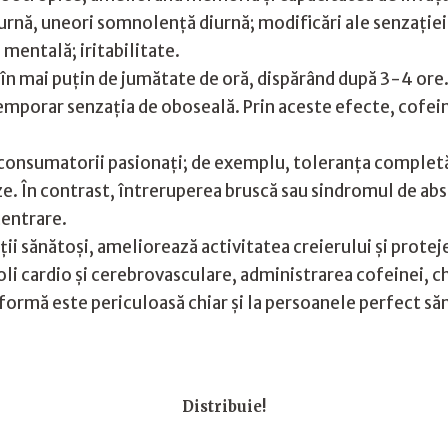
ă, uneori somnolenţă diurnă; modificări ale senzaţiei d
 mentală; iritabilitate.
t în mai puţin de jumătate de oră, dispărând după 3-4 or
mporar senzaţia de oboseală. Prin aceste efecte, cofei
a consumatorii pasionaţi; de exemplu, toleranţa completă
În contrast, întreruperea bruscă sau sindromul de absti
centrare.
ţii sănătoşi, ameliorează activitatea creierului şi proteje
 boli cardio şi cerebrovasculare, administrarea cofeinei, c
 formă este periculoasă chiar şi la persoanele perfect săn
Distribuie!