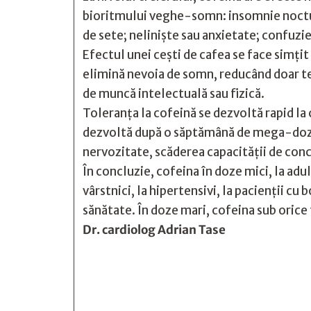
bioritmului veghe-somn: insomnie nocturn
de sete; nelinişte sau anxietate; confuzie
Efectul unei ceşti de cafea se face simţi
elimină nevoia de somn, reducând doar te
de muncă intelectuală sau fizică.
Toleranţa la cofeină se dezvoltă rapid l
dezvoltă după o săptămână de mega-doze. 
nervozitate, scăderea capacităţii de con
În concluzie, cofeina în doze mici, la adul
vârstnici, la hipertensivi, la pacienţii cu
sănătate. În doze mari, cofeina sub orice
Dr. cardiolog Adrian Tase






