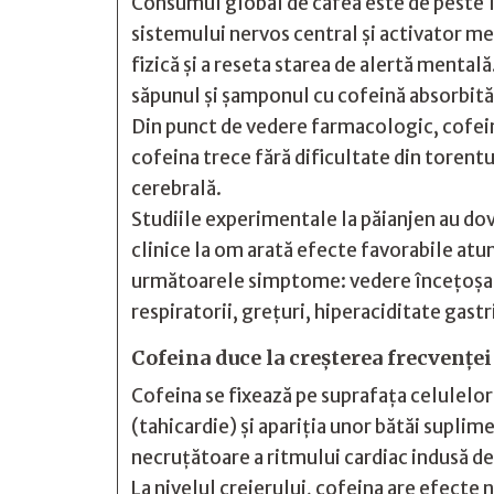
Consumul global de cafea este de peste 1
sistemului nervos central şi activator met
fizică şi a reseta starea de alertă ment
săpunul şi şamponul cu cofeină absorbită
Din punct de vedere farmacologic, cofeina
cofeina trece fără dificultate din torent
cerebrală.
Studiile experimentale la păianjen au dove
clinice la om arată efecte favorabile at
următoarele simptome: vedere înceţoşată, t
respiratorii, greţuri, hiperaciditate gas
Cofeina duce la creşterea frecvenţei
Cofeina se fixează pe suprafaţa celulelor
(tahicardie) şi apariţia unor bătăi suplim
necruţătoare a ritmului cardiac indusă de
La nivelul creierului, cofeina are efect