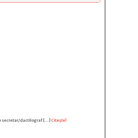
de secretar/dactilograf […]
Citește!