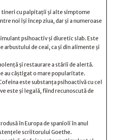
 tineri cu palpitaţii şi alte simptome
tre noi îşi încep ziua, dar şi a numeroase
imulant psihoactiv şi diuretic slab. Este
arbustului de ceai, ca şi din alimente şi
lenţă şi restaurare a stării de alertă.
te au câştigat o mare popularitate.
 Cofeina este substanţa psihoactivă cu cel
e este şi legală, fiind recunoscută de
odusă în Europa de spanioli în anul
istenţele scriitorului Goethe.