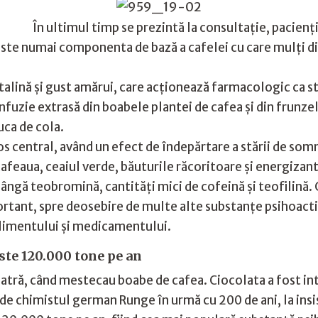
În ultimul timp se prezintă la consultaţie, pacienţi
ste numai componenta de bază a cafelei cu care mulţi din
talină şi gust amărui, care acţionează farmacologic ca st
zie extrasă din boabele plantei de cafea şi din frunzele 
uca de cola.
 central, având un efect de îndepărtare a stării de somno
afeaua, ceaiul verde, băuturile răcoritoare şi energizan
lângă teobromină, cantităţi mici de cofeină şi teofilină.
tant, spre deosebire de multe alte substanţe psihoactiv
alimentului şi medicamentului.
ste 120.000 tone pe an
tră, când mestecau boabe de cafea. Ciocolata a fost intr
ă de chimistul german Runge în urmă cu 200 de ani, la ins