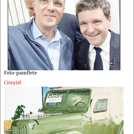
Foto-pamflete
Citește!