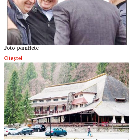
Foto-pamflete
Citește!