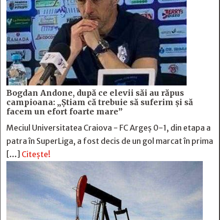
Bogdan Andone, după ce elevii săi au răpus
campioana: „Ştiam că trebuie să suferim şi să
facem un efort foarte mare”
Meciul Universitatea Craiova - FC Argeș 0-1, din etapa a
patra în SuperLiga, a fost decis de un gol marcat în prima
[…]
Citește!