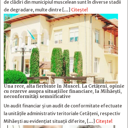
de clădiri din municipiul muscelean sunt în diverse stadii
de degradare, multe dintre […]
Citește!
Una rece, alta fierbinte în Muscel. La Cetăţeni, opinie
cu rezerve asupra situaţiilor financiare, la Mihăeşti,
neconformităţi semnificative
Un audit financiar și un audit de conformitate efectuate
la unitățile administrativ teritoriale Cetățeni, respectiv
Mihăești au evidențiat situații diferite, […]
Citește!