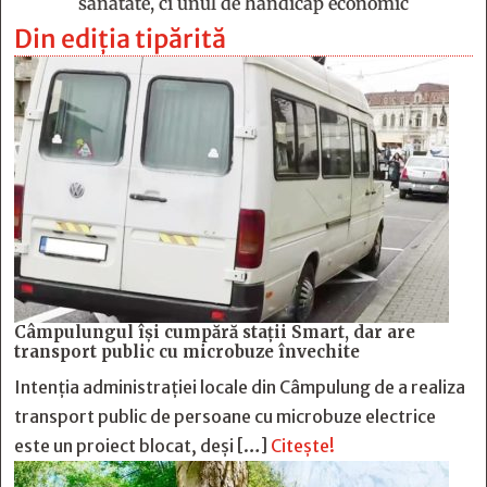
sănătate, ci unul de handicap economic
Din ediția tipărită
Câmpulungul îşi cumpără staţii Smart, dar are
transport public cu microbuze învechite
Intenția administrației locale din Câmpulung de a realiza
transport public de persoane cu microbuze electrice
este un proiect blocat, deși […]
Citește!