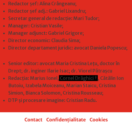
Redactor șef: Alina Crângeanu;
Redactor șef adj.: Gabriel Lixandru;
Secretar general de redacție: Mari Tudor;
Manager: Cristian Vasile;
Manager adjunct: Gabriel Grigore;
Director economic: Claudia Sima;
Director departament juridic: avocat Daniela Popescu;
Senior editor: avocat Maria Cristina Leţu, doctor în
Drept; dr. inginer Ilarie Isac; dr. Viorel Pătrașcu
Redacţia: Marius Ionel,
Cornel Drăghici †
, Cătălin Ion
Butoiu, Izabela Moiceanu, Marian Staicu, Cristina
Simion, Bianca Solomon, Cristina Rousseau;
DTP și procesare imagine: Cristian Radu.
Contact
|
Confidențialitate
|
Cookies