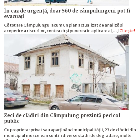
În caz de urgență, doar 560 de câmpulungeni pot fi
evacuați
Că tot are Câmpulungul acum un plan actualizat de analiză și
acoperire a riscurilor, contează și punerea în aplicare a […]
Citește!
Zeci de clădiri din Câmpulung prezintă pericol
public
Cu proprietar privat sau aparținând municipalității, 23 de clădiri din
municipiul muscelean sunt în diverse stadii de degradare, multe