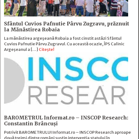
Sfântul Cuvios Pafnutie Pârvu Zugravu, prăznuit
la Mănăstirea Robaia
La mănăstirea argeșeană Robaia a fost cinstit astăzi Sfântul
Cuvios Pafnutie Pârvu Zugravul. Cu această ocazie, ÎPS Calinic
Argeșeanul a […]
Citește!
BAROMETRUL Informat.ro – INSCOP Research:
Constantin Brâncuși
Potrivit BAROMETRULUI Informat.ro – INSCOP Research aproape
două treimi dintre români susțin intervenția statului în