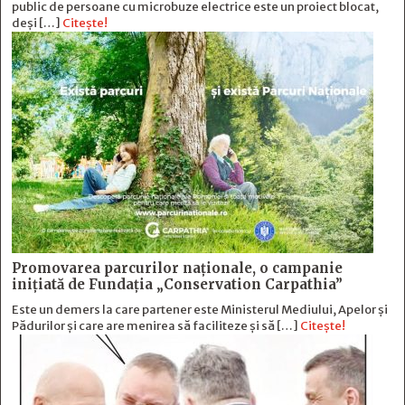
public de persoane cu microbuze electrice este un proiect blocat,
deși […]
Citește!
Promovarea parcurilor naționale, o campanie
inițiată de Fundația „Conservation Carpathia”
Este un demers la care partener este Ministerul Mediului, Apelor și
Pădurilor și care are menirea să faciliteze și să […]
Citește!