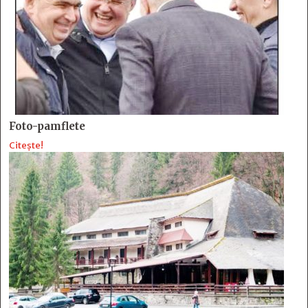
Foto-pamflete
Citește!