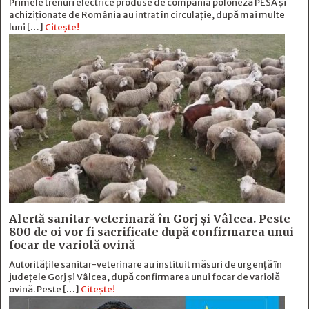
Primele trenuri electrice produse de compania poloneză PESA și
achiziționate de România au intrat în circulație, după mai multe
luni […]
Citește!
Alertă sanitar-veterinară în Gorj și Vâlcea. Peste
800 de oi vor fi sacrificate după confirmarea unui
focar de variolă ovină
Autoritățile sanitar-veterinare au instituit măsuri de urgență în
județele Gorj și Vâlcea, după confirmarea unui focar de variolă
ovină. Peste […]
Citește!