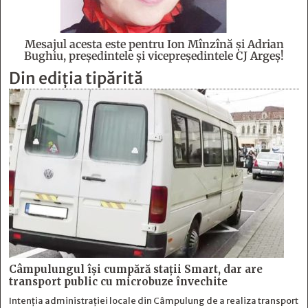
Mesajul acesta este pentru Ion Mînzînă şi Adrian
Bughiu, preşedintele şi vicepreşedintele CJ Argeş!
Din ediția tipărită
Câmpulungul îşi cumpără staţii Smart, dar are
transport public cu microbuze învechite
Intenția administrației locale din Câmpulung de a realiza transport