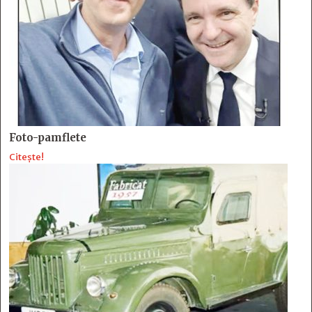
Foto-pamflete
Citește!