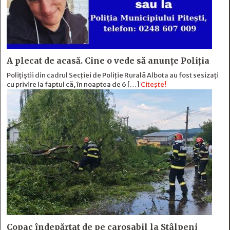
A plecat de acasă. Cine o vede să anunțe Poliția
Polițiștii din cadrul Secției de Poliție Rurală Albota au fost sesizați
cu privire la faptul că, în noaptea de 6 […]
Citește!
Copac îndepărtat de pe carosabil la Stâlpeni