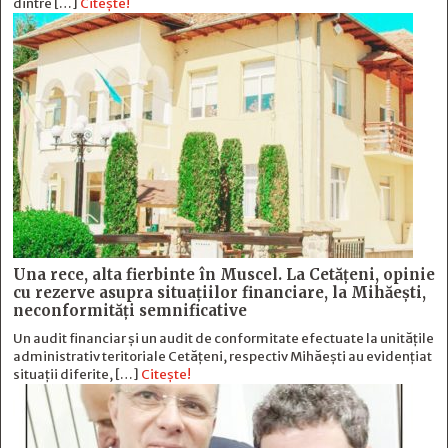
dintre […]
Citește!
Una rece, alta fierbinte în Muscel. La Cetăţeni, opinie
cu rezerve asupra situaţiilor financiare, la Mihăeşti,
neconformităţi semnificative
Un audit financiar și un audit de conformitate efectuate la unitățile
administrativ teritoriale Cetățeni, respectiv Mihăești au evidențiat
situații diferite, […]
Citește!