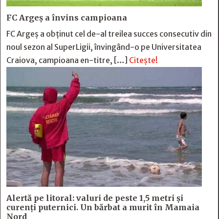
FC Argeş a învins campioana
FC Argeş a obţinut cel de-al treilea succes consecutiv din
noul sezon al SuperLigii, învingând-o pe Universitatea
Craiova, campioana en-titre, […]
Citește!
Alertă pe litoral: valuri de peste 1,5 metri și
curenți puternici. Un bărbat a murit în Mamaia
Nord