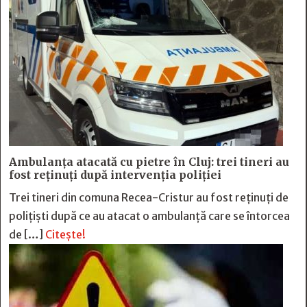
Ambulanța atacată cu pietre în Cluj: trei tineri au
fost reținuți după intervenția poliției
Trei tineri din comuna Recea-Cristur au fost reținuți de
polițiști după ce au atacat o ambulanță care se întorcea
de […]
Citește!