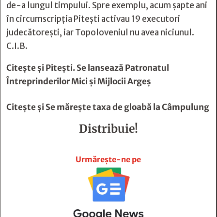
de-a lungul timpului. Spre exemplu, acum șapte ani
în circumscripția Pitești activau 19 executori
judecătorești, iar Topoloveniul nu avea niciunul.
C.I.B.
Citește și
Pitești. Se lansează Patronatul
Întreprinderilor Mici și Mijlocii Argeș
Citește și
Se măreşte taxa de gloabă la Câmpulung
Distribuie!







Urmărește-ne pe