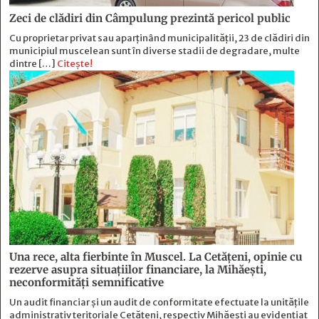
Zeci de clădiri din Câmpulung prezintă pericol public
Cu proprietar privat sau aparținând municipalității, 23 de clădiri din
municipiul muscelean sunt în diverse stadii de degradare, multe
dintre […]
Citește!
Una rece, alta fierbinte în Muscel. La Cetăţeni, opinie cu
rezerve asupra situaţiilor financiare, la Mihăeşti,
neconformităţi semnificative
Un audit financiar și un audit de conformitate efectuate la unitățile
administrativ teritoriale Cetățeni, respectiv Mihăești au evidențiat