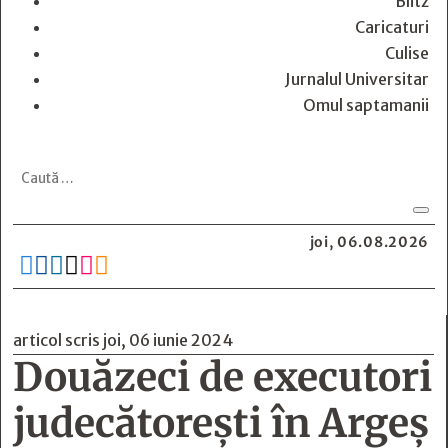
Blitz
Caricaturi
Culise
Jurnalul Universitar
Omul saptamanii
joi, 06.08.2026






articol scris joi, 06 iunie 2024
Douăzeci de executori
judecătoreşti în Argeş