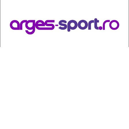
Contact
:
e-mail:
jurnaldearges@gmail.com
Tel: 0248.221.774; 0770.582.356
Contabilitate: 0248.223.271
Whatsapp: 0770.582.356
Redactor șef: Alina Crângeanu;
Redactor șef adj.: Gabriel Lixandru;
Secretar general de redacție: Mari Tudor;
Manager: Cristian Vasile;
Manager adjunct: Gabriel Grigore;
Director economic: Claudia Sima;