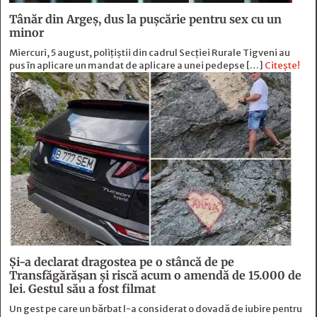
Tânăr din Argeș, dus la pușcărie pentru sex cu un
minor
Miercuri, 5 august, polițiștii din cadrul Secției Rurale Tigveni au
pus în aplicare un mandat de aplicare a unei pedepse […]
Citește!
Și-a declarat dragostea pe o stâncă de pe
Transfăgărășan și riscă acum o amendă de 15.000 de
lei. Gestul său a fost filmat
Un gest pe care un bărbat l-a considerat o dovadă de iubire pentru