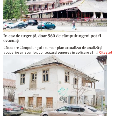
În caz de urgență, doar 560 de câmpulungeni pot fi
evacuați
Că tot are Câmpulungul acum un plan actualizat de analiză și
acoperire a riscurilor, contează și punerea în aplicare a […]
Citește!