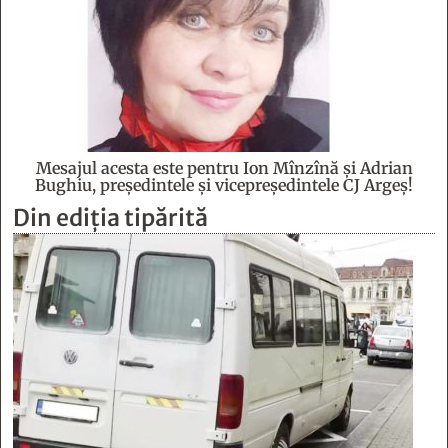
Mesajul acesta este pentru Ion Mînzînă şi Adrian
Bughiu, preşedintele şi vicepreşedintele CJ Argeş!
Din ediția tipărită