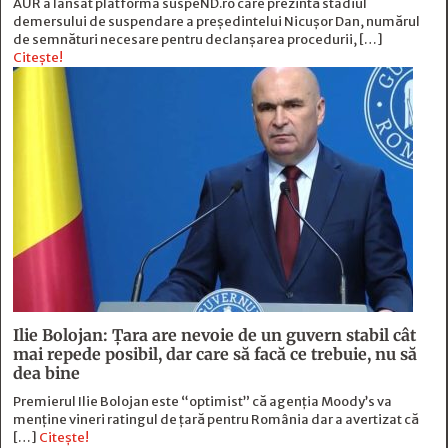
AUR a lansat platforma suspeND.ro care prezintă stadiul
demersului de suspendare a președintelui Nicușor Dan, numărul
de semnături necesare pentru declanșarea procedurii, […]
Citește!
Ilie Bolojan: Țara are nevoie de un guvern stabil cât
mai repede posibil, dar care să facă ce trebuie, nu să
dea bine
Premierul Ilie Bolojan este “optimist” că agenția Moody’s va
menține vineri ratingul de țară pentru România dar a avertizat că
[…]
Citește!