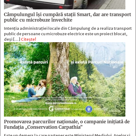
Câmpulungul îşi cumpără staţii Smart, dar are transport
public cu microbuze învechite
Intenția administrației locale din Câmpulung de a realiza transport
public de persoane cu microbuze electrice este un proiect blocat,
deși […]
Citește!
Promovarea parcurilor naționale, o campanie inițiată de
Fundația „Conservation Carpathia”
Este un demers la care partener este Ministerul Mediului, Apelor și