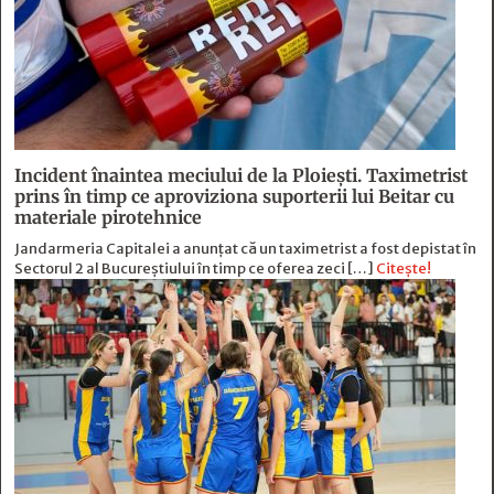
Incident înaintea meciului de la Ploiești. Taximetrist
prins în timp ce aproviziona suporterii lui Beitar cu
materiale pirotehnice
Jandarmeria Capitalei a anunțat că un taximetrist a fost depistat în
Sectorul 2 al Bucureștiului în timp ce oferea zeci […]
Citește!