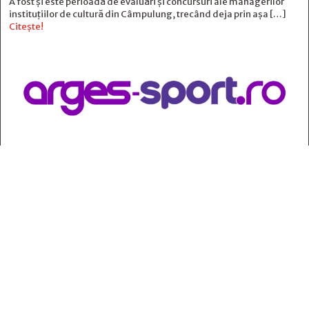
A fost și este perioadă de evaluări și concursuri ale managerilor
instituțiilor de cultură din Câmpulung, trecând deja prin așa […]
Citește!
Contact
:
e-mail:
jurnaldearges@gmail.com
Tel: 0248.221.774; 0770.582.356
Contabilitate: 0248.223.271
Whatsapp: 0770.582.356
Redactor șef: Alina Crângeanu;
Redactor șef adj.: Gabriel Lixandru;
Secretar general de redacție: Mari Tudor;