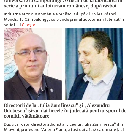
Aniversare la Câmpulung! 70 de ani de la fabricarea în
serie a primului autoturism românesc, după război
Industria auto din România a renăscut după Al Doilea Război
Mondial la Câmpulung, acolo unde primul autoturism fabricat în
serie […]
Citește!
Directorii de la „Iulia Zamfirescu” și „Alexandru
Odobescu” și-au dat liceele în judecată pentru sporul de
condiții vătămătoare
După ce fostul director adjunct al Liceului „Iulia Zamfirescu” din
Mioveni, profesorul Valeriu Fianu, a fost dat afară ca urmare […]