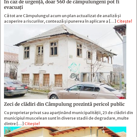
În caz de urgență, doar 560 de câmpulungeni pot fi
evacuați
Că tot are Câmpulungul acum un plan actualizat de analiză și
acoperire a riscurilor, contează și punerea în aplicare a […]
Citește!
Zeci de clădiri din Câmpulung prezintă pericol public
Cu proprietar privat sau aparținând municipalității, 23 de clădiri din
municipiul muscelean sunt în diverse stadii de degradare, multe
dintre […]
Citește!