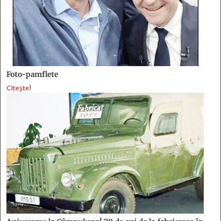
Foto-pamflete
Citește!