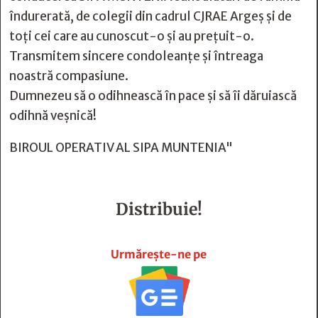
îndurerată, de colegii din cadrul CJRAE Argeș și de
toți cei care au cunoscut-o și au prețuit-o.
Transmitem sincere condoleanțe și întreaga
noastră compasiune.
Dumnezeu să o odihnească în pace și să îi dăruiască
odihnă veșnică!
BIROUL OPERATIV AL SIPA MUNTENIA"
Distribuie!







Urmărește-ne pe