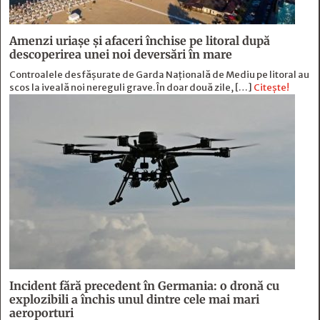
Amenzi uriașe și afaceri închise pe litoral după
descoperirea unei noi deversări în mare
Controalele desfășurate de Garda Națională de Mediu pe litoral au
scos la iveală noi nereguli grave. În doar două zile, […]
Citește!
Incident fără precedent în Germania: o dronă cu
explozibili a închis unul dintre cele mai mari
aeroporturi