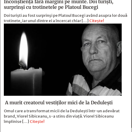
Inconștiență fără margini pe munte. Doi turiști,
surprinși cu trotinetele pe Platoul Bucegi
Doi turiști au fost surprinși pe Platoul Bucegi având asupra lor două
trotinete, iar unul dintre ei a încercat chiar […]
Citește!
A murit creatorul vestiților mici de la Dedulești
Omul care a transformat micii de la Dedulești într-un adevărat
brand, Viorel Sibiceanu, s-a stins din viață. Viorel Sibiceanu
împlinise […]
Citește!