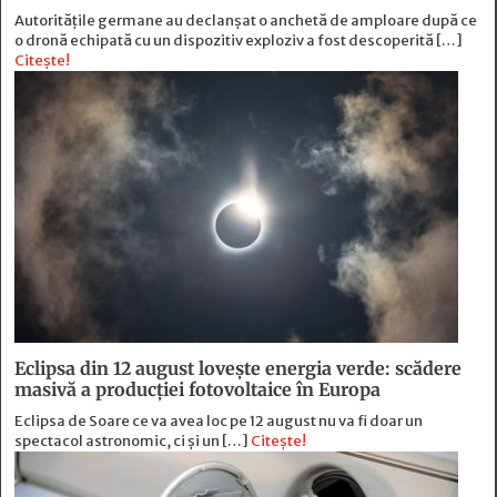
Autoritățile germane au declanșat o anchetă de amploare după ce
o dronă echipată cu un dispozitiv exploziv a fost descoperită […]
Citește!
Eclipsa din 12 august lovește energia verde: scădere
masivă a producției fotovoltaice în Europa
Eclipsa de Soare ce va avea loc pe 12 august nu va fi doar un
spectacol astronomic, ci și un […]
Citește!