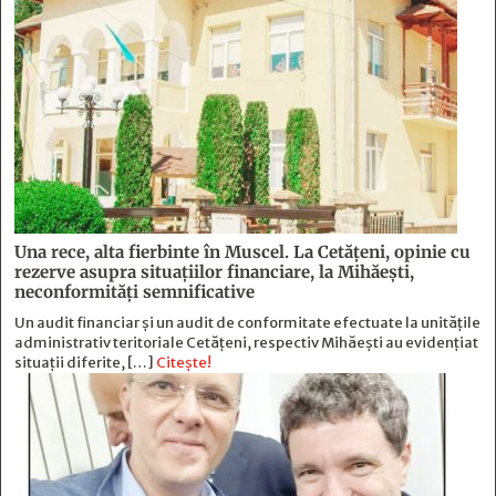
Una rece, alta fierbinte în Muscel. La Cetăţeni, opinie cu
rezerve asupra situaţiilor financiare, la Mihăeşti,
neconformităţi semnificative
Un audit financiar și un audit de conformitate efectuate la unitățile
administrativ teritoriale Cetățeni, respectiv Mihăești au evidențiat
situații diferite, […]
Citește!