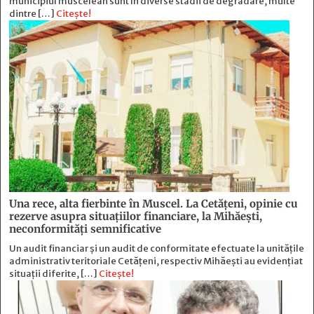
municipiul muscelean sunt în diverse stadii de degradare, multe
dintre […]
Citește!
Una rece, alta fierbinte în Muscel. La Cetăţeni, opinie cu
rezerve asupra situaţiilor financiare, la Mihăeşti,
neconformităţi semnificative
Un audit financiar și un audit de conformitate efectuate la unitățile
administrativ teritoriale Cetățeni, respectiv Mihăești au evidențiat
situații diferite, […]
Citește!