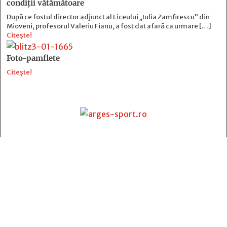
condiții vătămătoare
După ce fostul director adjunct al Liceului „Iulia Zamfirescu” din
Mioveni, profesorul Valeriu Fianu, a fost dat afară ca urmare […]
Citește!
Foto-pamflete
Citește!
Contact
:
e-mail:
jurnaldearges@gmail.com
Tel: 0248.221.774; 0770.582.356
Contabilitate: 0248.223.271
Whatsapp: 0770.582.356