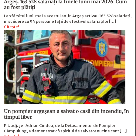
Argeș. 163.528 salariați la finele lunii mai 2026. Cum
au fost plătiți
La sfârșitul lunii mai a acestui an, în Argeş activau 163.528 salariați,
în scădere cu 94 persoane faţă de efectivul salariaţilor […]
Citește!
Un pompier argeșean a salvat o casă din incendiu, în
timpul liber
Plt. adj. șef Adrian Cîndea, de la Detașamentul de Pompieri
Câmpulung, a demonstrat că spiritul de salvator nu ține cont […]