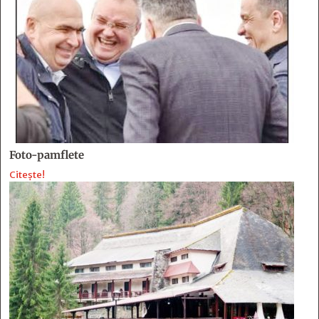
Foto-pamflete
Citește!