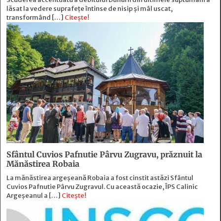
lăsat la vedere suprafețe întinse de nisip și mâl uscat,
transformând […]
Citește!
Sfântul Cuvios Pafnutie Pârvu Zugravu, prăznuit la
Mănăstirea Robaia
La mănăstirea argeșeană Robaia a fost cinstit astăzi Sfântul
Cuvios Pafnutie Pârvu Zugravul. Cu această ocazie, ÎPS Calinic
Argeșeanul a […]
Citește!