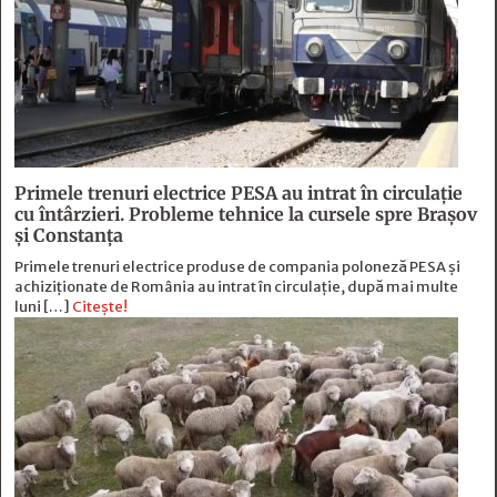
Primele trenuri electrice PESA au intrat în circulație
cu întârzieri. Probleme tehnice la cursele spre Brașov
și Constanța
Primele trenuri electrice produse de compania poloneză PESA și
achiziționate de România au intrat în circulație, după mai multe
luni […]
Citește!