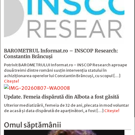
BAROMETRUL Informat.ro – INSCOP Research:
Constantin Brâncuși
Potrivit BAROMETRULUI Informat.ro – INSCOP Research aproape
două treimi dintre români susțin intervenția statului în
achiziționarea operelor lui Constantin Brâncuși, cu scopul […]
Citește!
Update. Femeia dispărută din Albota a fost găsită
Ulterior mediatizării, femeia de 32 de ani, plecata in mod voluntar
de acasă și data dispărută de aparținători, a fost […]
Citește!
Omul săptămânii