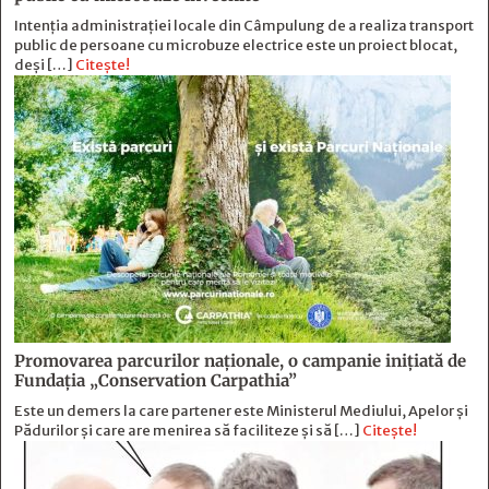
Intenția administrației locale din Câmpulung de a realiza transport
public de persoane cu microbuze electrice este un proiect blocat,
deși […]
Citește!
Promovarea parcurilor naționale, o campanie inițiată de
Fundația „Conservation Carpathia”
Este un demers la care partener este Ministerul Mediului, Apelor și
Pădurilor și care are menirea să faciliteze și să […]
Citește!