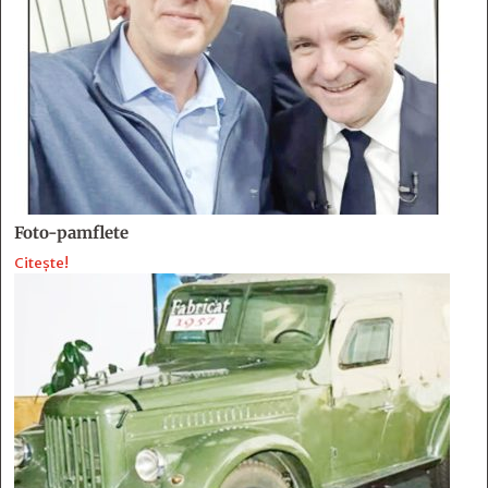
Foto-pamflete
Citește!