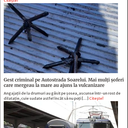
Citește!
Gest criminal pe Autostrada Soarelui. Mai mulți șoferi
care mergeau la mare au ajuns la vulcanizare
Angajaţii de la drumuri au găsit pe şosea, ascunse într-un rost de
dilataţie, cuie sudate astfel încât să nu poţi […]
Citește!