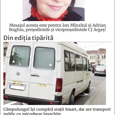
Mesajul acesta este pentru Ion Mînzînă şi Adrian
Bughiu, preşedintele şi vicepreşedintele CJ Argeş!
Din ediția tipărită
Câmpulungul îşi cumpără staţii Smart, dar are transport
public cu microbuze învechite