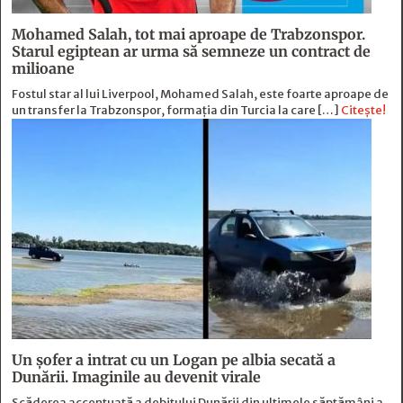
Mohamed Salah, tot mai aproape de Trabzonspor.
Starul egiptean ar urma să semneze un contract de
milioane
Fostul star al lui Liverpool, Mohamed Salah, este foarte aproape de
un transfer la Trabzonspor, formația din Turcia la care […]
Citește!
Un șofer a intrat cu un Logan pe albia secată a
Dunării. Imaginile au devenit virale
Scăderea accentuată a debitului Dunării din ultimele săptămâni a