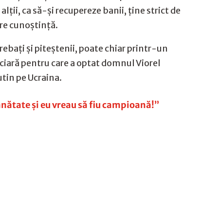
ții, ca să-și recupereze banii, ține strict de
are cunoștință.
rebați și piteștenii, poate chiar printr-un
nciară pentru care a optat domnul Viorel
utin pe Ucraina.
ănătate și eu vreau să fiu campioană!”