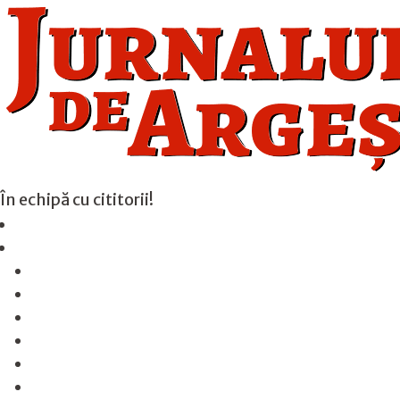
În echipă cu cititorii!