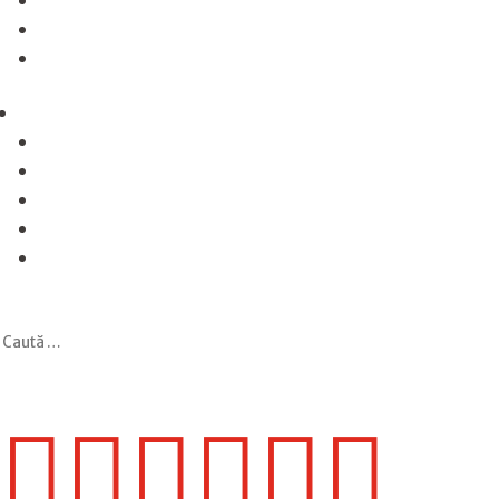





