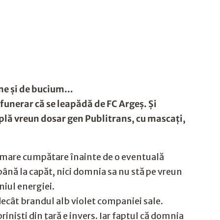
rme și de bucium…
funerar că se leapădă de FC Argeș. Și
âmplă vreun dosar gen Publitrans, cu mascați,
u mare cumpătare înainte de o eventuală
ână la capăt, nici domnia sa nu stă pe vreun
niul energiei.
decât brandul alb violet companiei sale.
iniști din țară e invers. Iar faptul că domnia