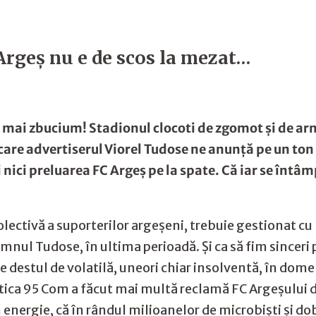
 Argeş nu e de scos la mezat…
ce mai zbucium! Stadionul clocoti de zgomot și de a
are advertiserul Viorel Tudose ne anunță pe un ton 
Și nici preluarea FC Argeș pe la spate. Că iar se înt
lectivă a suporterilor argeșeni, trebuie gestionat c
ul Tudose, în ultima perioadă. Și ca să fim sinceri p
ere destul de volatilă, uneori chiar insolventă, în dome
Getica 95 Com a făcut mai multă reclamă FC Argeșului 
energie, că în rândul milioanelor de microbiști și dobr