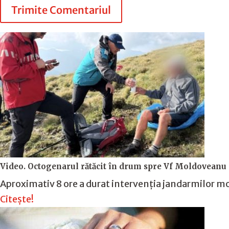
Trimite Comentariul
Video. Octogenarul rătăcit în drum spre Vf Moldoveanu a 
Aproximativ 8 ore a durat intervenția jandarmilor m
Citește!