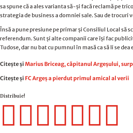
sa spune că a ales varianta să-și facă reclamă pe trico
strategia de business a domniei sale. Sau de trocuri v
Însă a pune presiune pe primar și Consiliul Local să sc
referendum. Sunt și alte companii care își fac publici
Tudose, dar nu bat cu pumnul în masă ca să li se dea e
Citește și
Marius Briceag, căpitanul Argeșului, surp
Citește și
FC Argeș a pierdut primul amical al verii
Distribuie!






