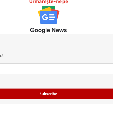
Urmărește-ne pe
ră.
Subscribe