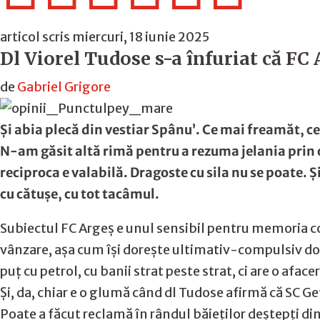
articol scris miercuri, 18 iunie 2025
Dl Viorel Tudose s-a înfuriat că FC
de
Gabriel Grigore
Și abia plecă din vestiar Spânu’. Ce mai freamăt, 
N-am găsit altă rimă pentru a rezuma jelania prin c
reciproca e valabilă. Dragoste cu sila nu se poate. 
cu cătușe, cu tot tacâmul.
Subiectul FC Argeș e unul sensibil pentru memoria co
vânzare, așa cum își dorește ultimativ-compulsiv domn
puț cu petrol, cu banii strat peste strat, ci are o afac
Și, da, chiar e o glumă când dl Tudose afirmă că SC 
Poate a făcut reclamă în rândul băieților deștepți din 