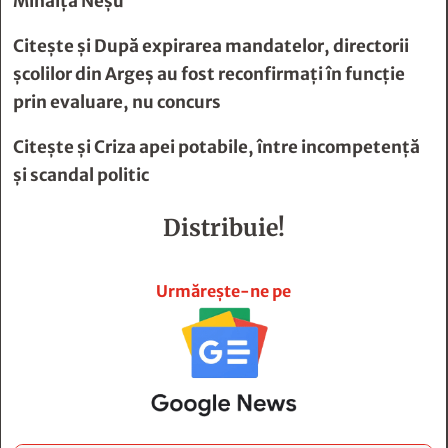
Mihăiţă Neşu
Citește și
După expirarea mandatelor, directorii
şcolilor din Argeş au fost reconfirmaţi în funcţie
prin evaluare, nu concurs
Citește și
Criza apei potabile, între incompetenţă
şi scandal politic
Distribuie!







Urmărește-ne pe