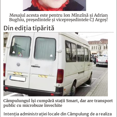
Mesajul acesta este pentru Ion Mînzînă şi Adrian
Bughiu, preşedintele şi vicepreşedintele CJ Argeş!
Din ediția tipărită
Câmpulungul îşi cumpără staţii Smart, dar are transport
public cu microbuze învechite
Intenția administrației locale din Câmpulung de a realiza