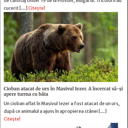
de canotaj Under 19 de la Plovdiv, Bulgaria. Tricolorii au
cucerit […]
Citește!
Cioban atacat de urs în Masivul Iezer. A încercat să-și
apere turma cu bâta
Un cioban aflat în Masivul Iezer a fost atacat de un urs,
după ce animalul a ajuns în apropierea stânei […]
Citește!