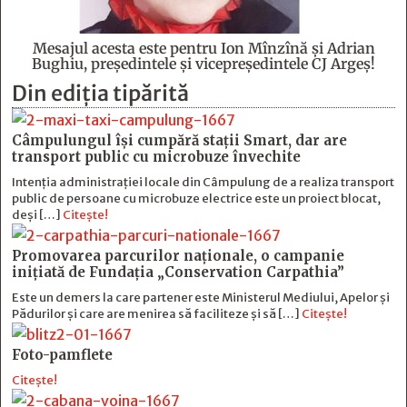
Mesajul acesta este pentru Ion Mînzînă şi Adrian
Bughiu, preşedintele şi vicepreşedintele CJ Argeş!
Din ediția tipărită
Câmpulungul îşi cumpără staţii Smart, dar are
transport public cu microbuze învechite
Intenția administrației locale din Câmpulung de a realiza transport
public de persoane cu microbuze electrice este un proiect blocat,
deși […]
Citește!
Promovarea parcurilor naționale, o campanie
inițiată de Fundația „Conservation Carpathia”
Este un demers la care partener este Ministerul Mediului, Apelor și
Pădurilor și care are menirea să faciliteze și să […]
Citește!
Foto-pamflete
Citește!