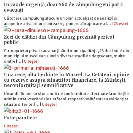
În caz de urgență, doar 560 de câmpulungeni pot fi
evacuați
Că tot are Câmpulungul acum un plan actualizat de analiză și
acoperire a riscurilor, contează și punerea în aplicare a […]
Citește!
Zeci de clădiri din Câmpulung prezintă pericol
public
Cu proprietar privat sau aparținând municipalității, 23 de clădiri din
municipiul muscelean sunt în diverse stadii de degradare, multe
dintre […]
Citește!
Una rece, alta fierbinte în Muscel. La Cetăţeni, opinie
cu rezerve asupra situaţiilor financiare, la Mihăeşti,
neconformităţi semnificative
Un audit financiar și un audit de conformitate efectuate la unitățile
administrativ teritoriale Cetățeni, respectiv Mihăești au evidențiat
situații diferite, […]
Citește!
Foto-pamflete
Citește!