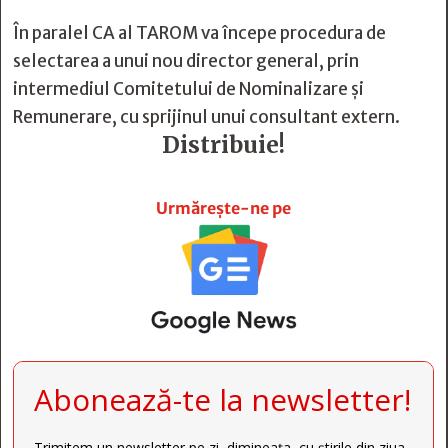
În paralel CA al TAROM va începe procedura de
selectarea a unui nou director general, prin
intermediul Comitetului de Nominalizare și
Remunerare, cu sprijinul unui consultant extern.
Distribuie!







Urmărește-ne pe
Abonează-te la newsletter!
Trimitem un newsletter pe zi, dimineața, cu știrile din ziua