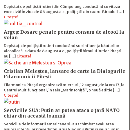
Depistat de polițiștii rutieri din Câmpulung conducând cu viteză
excesivă! În ziua de 06 august a.c., polițiștii din cadrul Biroului […]
Citește!
Argeș: Dosare penale pentru consum de alcool la
volan
Depistați de polițiștii rutieri conducând sub influența băuturilor
alcoolice! La data de 6 august a.c., polițiștii biroului Rutier Pitești
au […]
Citește!
Cristian Meleșteu, lansare de carte la Dialogurile
Filarmonicii Pitești
Filarmonica Pitești organizează miercuri, 12 august, de la ora 17, la
Centrul Multifuncțional, în sala „Marin Ioniță”, o nouă ediție […]
Citește!
Serviciile SUA: Putin ar putea ataca o țară NATO
chiar din această toamnă
Serviciile de informații americane și-au schimbat evaluarea
asupra intențiilor președintelui rus Vladimir Putin și iau acum în