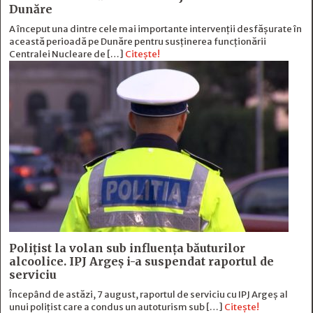
Dunăre
A început una dintre cele mai importante intervenții desfășurate în
această perioadă pe Dunăre pentru susținerea funcționării
Centralei Nucleare de […]
Citește!
Polițist la volan sub influența băuturilor
alcoolice. IPJ Argeș i-a suspendat raportul de
serviciu
Începând de astăzi, 7 august, raportul de serviciu cu IPJ Argeș al
unui polițist care a condus un autoturism sub […]
Citește!