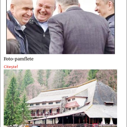
Foto-pamflete
Citește!