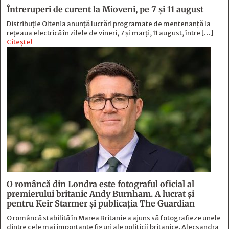
Întreruperi de curent la Mioveni, pe 7 și 11 august
Distribuție Oltenia anunță lucrări programate de mentenanță la
rețeaua electrică în zilele de vineri, 7 și marți, 11 august, între […]
Citește!
O româncă din Londra este fotograful oficial al
premierului britanic Andy Burnham. A lucrat și
pentru Keir Starmer și publicația The Guardian
O româncă stabilită în Marea Britanie a ajuns să fotografieze unele
dintre cele mai importante figuri ale politicii britanice. Alecsandra