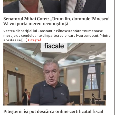
Senatorul Mihai Coteț: „Drum lin, domnule Pănescu!
Vă voi purta mereu recunoștință”
Vestea dispariției lui Constantin Pănescu a stârnit numeroase
mesaje de condoleanțe din partea celor care l-au cunoscut. Printre
acestea se […]
Citește!
Piteștenii își pot descărca online certificatul fiscal