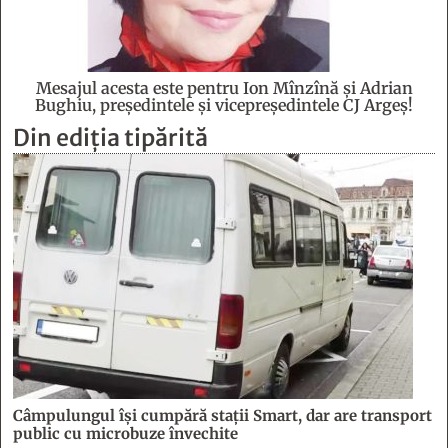
Mesajul acesta este pentru Ion Mînzînă şi Adrian
Bughiu, preşedintele şi vicepreşedintele CJ Argeş!
Din ediția tipărită
Câmpulungul îşi cumpără staţii Smart, dar are transport
public cu microbuze învechite