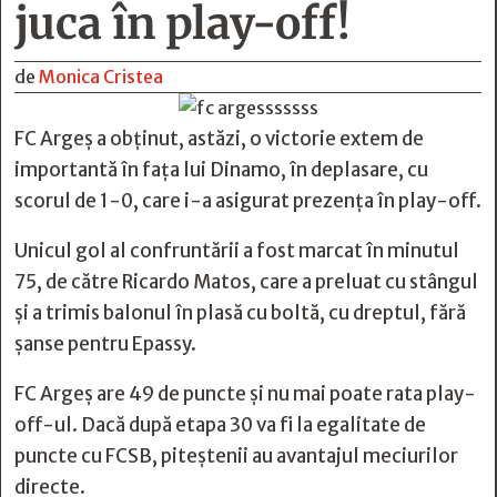
juca în play-off!
de
Monica Cristea
FC Argeș a obținut, astăzi, o victorie extem de
importantă în fața lui Dinamo, în deplasare, cu
scorul de 1-0, care i-a asigurat prezența în play-off.
Unicul gol al confruntării a fost marcat în minutul
75, de către Ricardo Matos, care a preluat cu stângul
și a trimis balonul în plasă cu boltă, cu dreptul, fără
șanse pentru Epassy.
FC Argeș are 49 de puncte și nu mai poate rata play-
off-ul. Dacă după etapa 30 va fi la egalitate de
puncte cu FCSB, piteștenii au avantajul meciurilor
directe.