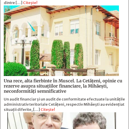
dintre […]
Citește!
Una rece, alta fierbinte în Muscel. La Cetăţeni, opinie cu
rezerve asupra situaţiilor financiare, la Mihăeşti,
neconformităţi semnificative
Un audit financiar și un audit de conformitate efectuate la unitățile
administrativ teritoriale Cetățeni, respectiv Mihăești au evidențiat
situații diferite, […]
Citește!