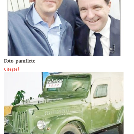
Foto-pamflete
Citește!