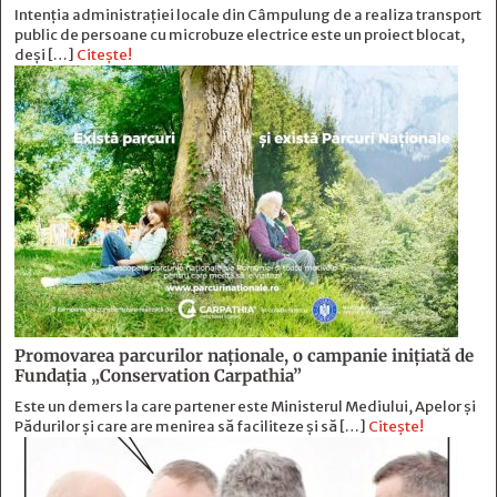
Intenția administrației locale din Câmpulung de a realiza transport
public de persoane cu microbuze electrice este un proiect blocat,
deși […]
Citește!
Promovarea parcurilor naționale, o campanie inițiată de
Fundația „Conservation Carpathia”
Este un demers la care partener este Ministerul Mediului, Apelor și
Pădurilor și care are menirea să faciliteze și să […]
Citește!