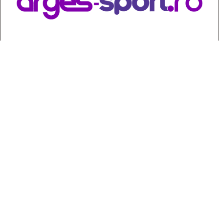
Contact
:
e-mail:
jurnaldearges@gmail.com
Tel: 0248.221.774; 0770.582.356
Contabilitate: 0248.223.271
Whatsapp: 0770.582.356
Redactor șef: Alina Crângeanu;
Redactor șef adj.: Gabriel Lixandru;
Secretar general de redacție: Mari Tudor;
Manager: Cristian Vasile;
Manager adjunct: Gabriel Grigore;
Director economic: Claudia Sima;
Director departament juridic: avocat Daniela Popescu;
Senior editor: avocat Maria Cristina Leţu, doctor în Drept; dr.