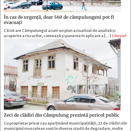
În caz de urgență, doar 560 de câmpulungeni pot fi
evacuați
Că tot are Câmpulungul acum un plan actualizat de analiză și
acoperire a riscurilor, contează și punerea în aplicare a […]
Citește!
Zeci de clădiri din Câmpulung prezintă pericol public
Cu proprietar privat sau aparținând municipalității, 23 de clădiri din
municipiul muscelean sunt în diverse stadii de degradare, multe