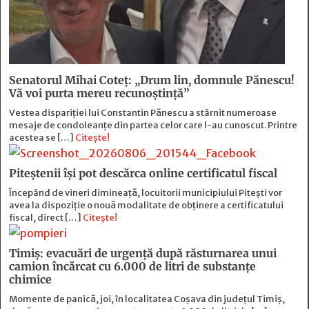
Senatorul Mihai Coteț: „Drum lin, domnule Pănescu!
Vă voi purta mereu recunoștință”
Vestea dispariției lui Constantin Pănescu a stârnit numeroase
mesaje de condoleanțe din partea celor care l-au cunoscut. Printre
acestea se […]
Citește!
Piteștenii își pot descărca online certificatul fiscal
Începând de vineri dimineață, locuitorii municipiului Pitești vor
avea la dispoziție o nouă modalitate de obținere a certificatului
fiscal, direct […]
Citește!
Timiș: evacuări de urgență după răsturnarea unui
camion încărcat cu 6.000 de litri de substanțe
chimice
Momente de panică, joi, în localitatea Coșava din județul Timiș,