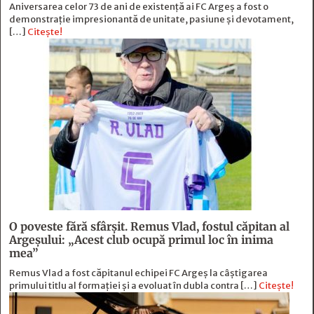
Aniversarea celor 73 de ani de existență ai FC Argeș a fost o
demonstrație impresionantă de unitate, pasiune și devotament,
[…]
Citește!
O poveste fără sfârşit. Remus Vlad, fostul căpitan al
Argeşului: „Acest club ocupă primul loc în inima
mea”
Remus Vlad a fost căpitanul echipei FC Argeș la câștigarea
primului titlu al formației și a evoluat în dubla contra […]
Citește!