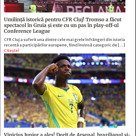
Umilință istorică pentru CFR Cluj! Tromso a făcut
spectacol în Gruia și este cu un pas în play-off-ul
Conference League
CFR Cluj a suferit una dintre cele mai grele înfrângeri din istoria
recentă a participărilor europene, fiind învinsă categoric de […]
Citește!
Vinicius Junior a ales! Dorit de Arsenal, brazilianul și-