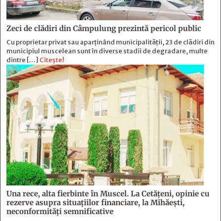
Zeci de clădiri din Câmpulung prezintă pericol public
Cu proprietar privat sau aparținând municipalității, 23 de clădiri din
municipiul muscelean sunt în diverse stadii de degradare, multe
dintre […]
Citește!
Una rece, alta fierbinte în Muscel. La Cetăţeni, opinie cu
rezerve asupra situaţiilor financiare, la Mihăeşti,
neconformităţi semnificative