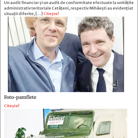
Un audit financiar și un audit de conformitate efectuate la unitățile
administrativ teritoriale Cetățeni, respectiv Mihăești au evidențiat
situații diferite, […]
Citește!
Foto-pamflete
Citește!