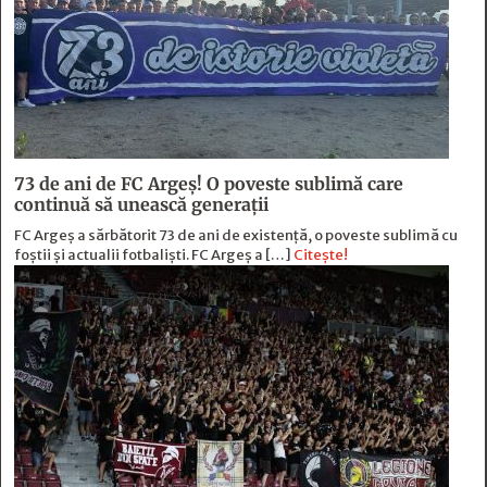
73 de ani de FC Argeş! O poveste sublimă care
continuă să unească generaţii
FC Argeș a sărbătorit 73 de ani de existență, o poveste sublimă cu
foștii și actualii fotbaliști. FC Argeș a […]
Citește!