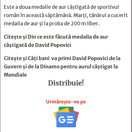
Este a doua medalie de aur câștigată de sportivul
român în această săptămână. Marți, tânărul a cucerit
medalia de aur și la proba de 200 m liber.
Citește și
Din ce este făcută medalia de aur
câștigată de David Popovici
Citește și
Câți bani va primi David Popovici de la
Guvern și de la Dinamo pentru aurul câștigat la
Mondiale
Distribuie!







Urmărește-ne pe