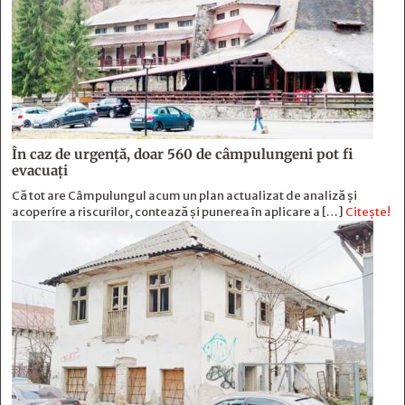
În caz de urgență, doar 560 de câmpulungeni pot fi
evacuați
Că tot are Câmpulungul acum un plan actualizat de analiză și
acoperire a riscurilor, contează și punerea în aplicare a […]
Citește!