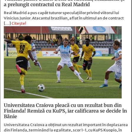
a prelungit contractul cu Real Madrid
Real Madrid a pus capăt tuturor speculațiilor privind viitorul lui
Vinicius Junior. Atacantul brazilian, aflat în ultimul an de contract
[…]
Citește!
Universitatea Craiova pleacă cu un rezultat bun din
Finlanda! Remiză cu KuPS, iar calificarea se decide în
Bănie
Universitatea Craiova a obținut un rezultat important în deplasarea
din Finlanda, terminând la egalitate, scor 1-1, cu KuPS Kuopio, în