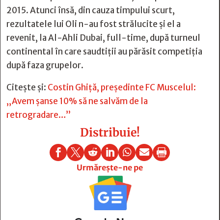
2015. Atunci însă, din cauza timpului scurt,
rezultatele lui Oli n-au fost strălucite și el a
revenit, la Al-Ahli Dubai, full-time, după turneul
continental în care saudtiții au părăsit competiția
după faza grupelor.
Citește și:
Costin Ghiţă, preşedinte FC Muscelul:
„Avem şanse 10% să ne salvăm de la
retrogradare…”
Distribuie!







Urmărește-ne pe