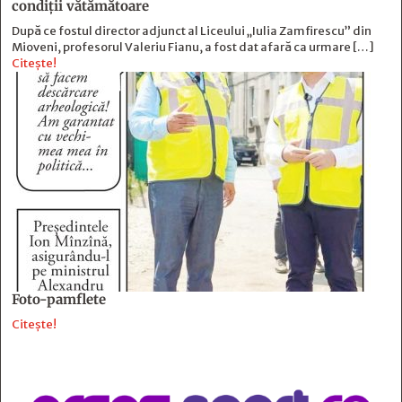
condiții vătămătoare
După ce fostul director adjunct al Liceului „Iulia Zamfirescu” din
Mioveni, profesorul Valeriu Fianu, a fost dat afară ca urmare […]
Citește!
Foto-pamflete
Citește!