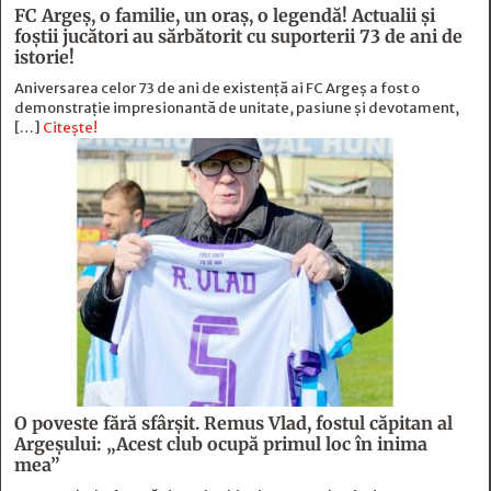
FC Argeş, o familie, un oraș, o legendă! Actualii şi
foştii jucători au sărbătorit cu suporterii 73 de ani de
istorie!
Aniversarea celor 73 de ani de existență ai FC Argeș a fost o
demonstrație impresionantă de unitate, pasiune și devotament,
[…]
Citește!
O poveste fără sfârşit. Remus Vlad, fostul căpitan al
Argeşului: „Acest club ocupă primul loc în inima
mea”