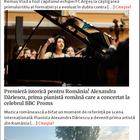
Remus Vlad a fost căpitanul echipei FC Argeș la câștigarea
primului titlu al formației și a evoluat în dubla contra […]
Citește!
Premieră istorică pentru România! Alexandra
Dăriescu, prima pianistă română care a concertat la
celebrul BBC Proms
Muzica românească a bifat un moment de referință pe scena
internațională. Pianista Alexandra Dăriescu a devenit prima artistă
din România […]
Citește!