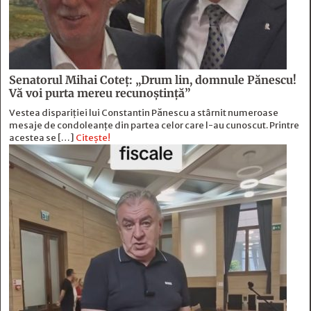
Senatorul Mihai Coteț: „Drum lin, domnule Pănescu!
Vă voi purta mereu recunoștință”
Vestea dispariției lui Constantin Pănescu a stârnit numeroase
mesaje de condoleanțe din partea celor care l-au cunoscut. Printre
acestea se […]
Citește!