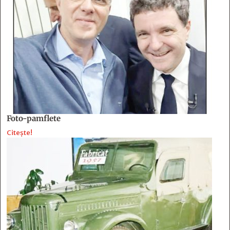
Foto-pamflete
Citește!