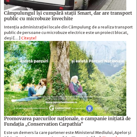
Câmpulungul îşi cumpără staţii Smart, dar are transport
public cu microbuze învechite
Intenția administrației locale din Câmpulung de a realiza transport
public de persoane cu microbuze electrice este un proiect blocat,
deși […]
Citește!
Promovarea parcurilor naționale, o campanie inițiată de
Fundația „Conservation Carpathia”
Este un demers la care partener este Ministerul Mediului, Apelor și