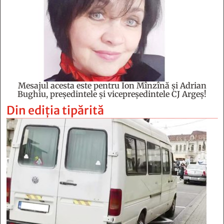
Mesajul acesta este pentru Ion Mînzînă şi Adrian
Bughiu, preşedintele şi vicepreşedintele CJ Argeş!
Din ediția tipărită