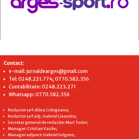
Contact
:
e-mail:
jurnaldearges@gmail.com
Tel: 0248.221.774; 0770.582.356
Contabilitate: 0248.223.271
Whatsapp: 0770.582.356
Redactor șef: Alina Crângeanu;
Redactor șef adj.: Gabriel Lixandru;
Secretar general de redacție: Mari Tudor;
Manager: Cristian Vasile;
Manager adjunct: Gabriel Grigore;