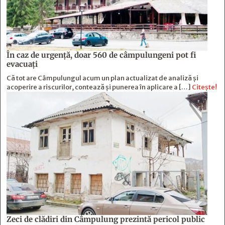
În caz de urgență, doar 560 de câmpulungeni pot fi
evacuați
Că tot are Câmpulungul acum un plan actualizat de analiză și
acoperire a riscurilor, contează și punerea în aplicare a […]
Citește!
Zeci de clădiri din Câmpulung prezintă pericol public