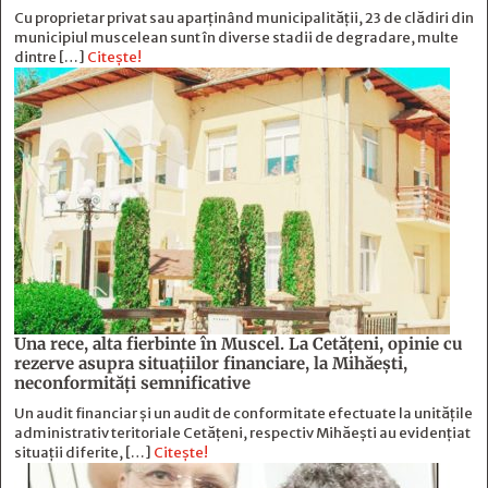
Cu proprietar privat sau aparținând municipalității, 23 de clădiri din
municipiul muscelean sunt în diverse stadii de degradare, multe
dintre […]
Citește!
Una rece, alta fierbinte în Muscel. La Cetăţeni, opinie cu
rezerve asupra situaţiilor financiare, la Mihăeşti,
neconformităţi semnificative
Un audit financiar și un audit de conformitate efectuate la unitățile
administrativ teritoriale Cetățeni, respectiv Mihăești au evidențiat
situații diferite, […]
Citește!