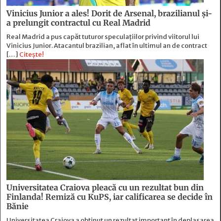
Vinicius Junior a ales! Dorit de Arsenal, brazilianul și-
a prelungit contractul cu Real Madrid
Real Madrid a pus capăt tuturor speculațiilor privind viitorul lui
Vinicius Junior. Atacantul brazilian, aflat în ultimul an de contract
[…]
Citește!
Universitatea Craiova pleacă cu un rezultat bun din
Finlanda! Remiză cu KuPS, iar calificarea se decide în
Bănie
Universitatea Craiova a obținut un rezultat important în deplasarea