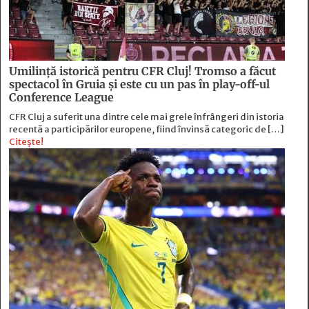
Umilință istorică pentru CFR Cluj! Tromso a făcut
spectacol în Gruia și este cu un pas în play-off-ul
Conference League
CFR Cluj a suferit una dintre cele mai grele înfrângeri din istoria
recentă a participărilor europene, fiind învinsă categoric de […]
Citește!