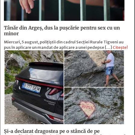
Tânăr din Argeș, dus la pușcărie pentru sex cu un
minor
Miercuri, 5 august, polițiștii din cadrul Secției Rurale Tigveni au
pus în aplicare un mandat de aplicare a unei pedepse […]
Citește!
Și-a declarat dragostea pe o stâncă de pe