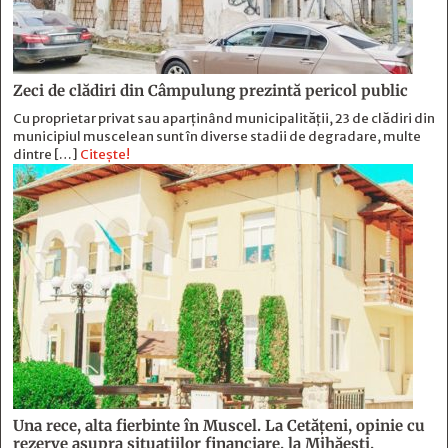
Zeci de clădiri din Câmpulung prezintă pericol public
Cu proprietar privat sau aparținând municipalității, 23 de clădiri din
municipiul muscelean sunt în diverse stadii de degradare, multe
dintre […]
Citește!
Una rece, alta fierbinte în Muscel. La Cetăţeni, opinie cu
rezerve asupra situaţiilor financiare, la Mihăeşti,