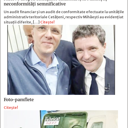
neconformităţi semnificative
Un audit financiar și un audit de conformitate efectuate la unitățile
administrativ teritoriale Cetățeni, respectiv Mihăești au evidențiat
situații diferite, […]
Citește!
Foto-pamflete
Citește!