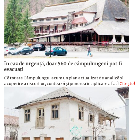
În caz de urgență, doar 560 de câmpulungeni pot fi
evacuați
Că tot are Câmpulungul acum un plan actualizat de analiză și
acoperire a riscurilor, contează și punerea în aplicare a […]
Citește!