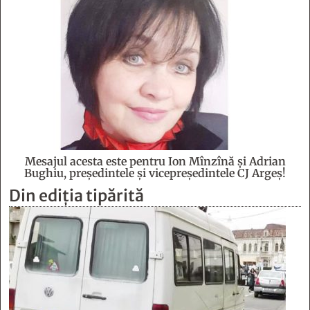
Mesajul acesta este pentru Ion Mînzînă şi Adrian
Bughiu, preşedintele şi vicepreşedintele CJ Argeş!
Din ediția tipărită