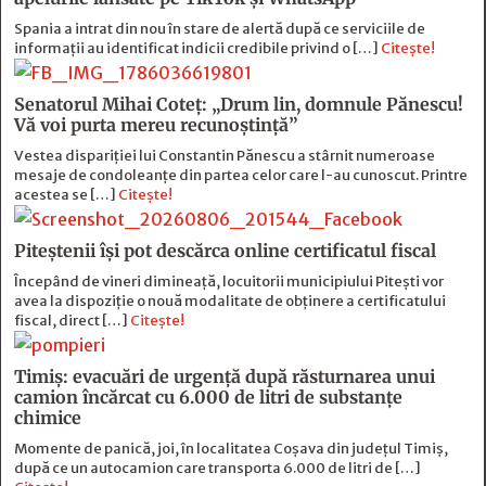
Spania a intrat din nou în stare de alertă după ce serviciile de
informații au identificat indicii credibile privind o […]
Citește!
Senatorul Mihai Coteț: „Drum lin, domnule Pănescu!
Vă voi purta mereu recunoștință”
Vestea dispariției lui Constantin Pănescu a stârnit numeroase
mesaje de condoleanțe din partea celor care l-au cunoscut. Printre
acestea se […]
Citește!
Piteștenii își pot descărca online certificatul fiscal
Începând de vineri dimineață, locuitorii municipiului Pitești vor
avea la dispoziție o nouă modalitate de obținere a certificatului
fiscal, direct […]
Citește!
Timiș: evacuări de urgență după răsturnarea unui
camion încărcat cu 6.000 de litri de substanțe
chimice
Momente de panică, joi, în localitatea Coșava din județul Timiș,
după ce un autocamion care transporta 6.000 de litri de […]