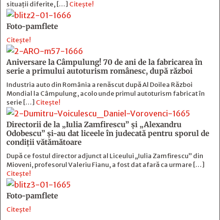
situații diferite, […]
Citește!
Foto-pamflete
Citește!
Aniversare la Câmpulung! 70 de ani de la fabricarea în
serie a primului autoturism românesc, după război
Industria auto din România a renăscut după Al Doilea Război
Mondial la Câmpulung, acolo unde primul autoturism fabricat în
serie […]
Citește!
Directorii de la „Iulia Zamfirescu” și „Alexandru
Odobescu” și-au dat liceele în judecată pentru sporul de
condiții vătămătoare
După ce fostul director adjunct al Liceului „Iulia Zamfirescu” din
Mioveni, profesorul Valeriu Fianu, a fost dat afară ca urmare […]
Citește!
Foto-pamflete
Citește!