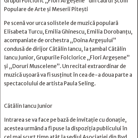
Grupul Folcloric „Flori Argeșene” din cadrul Școlii
Populare de Arte și Meserii Pitești
Pe scenă vor urca solistele de muzică populară
Elisabeta Turcu, Emilia Ghinescu, Emilia Dorobanțu,
acompaniate de orchestra „Doina Argeșului”
condusă de dirijor Cătălin Iancu, la țambal Cătălin
Iancu Junior, Grupurile Folclorice „Flori Argeșene”
și „Doruri Muscelene”. Un recital extraordinar de
muzică ușoară va fi susținut în cea de-a doua parte a
spectacolului de artista Paula Seling.
Cătălin Iancu Junior
Intrarea se va face pe bază de invitație cu donație,
acestea urmând a fi puse la dispoziția publicului în
cel mai scurt timp atât la sediul Asociației din Bvd.