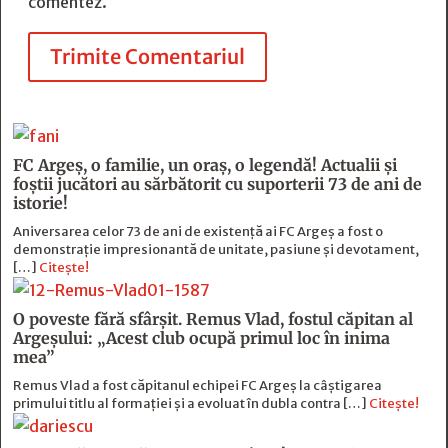
comentez.
Trimite Comentariul
FC Argeş, o familie, un oraș, o legendă! Actualii şi
foştii jucători au sărbătorit cu suporterii 73 de ani de
istorie!
Aniversarea celor 73 de ani de existență ai FC Argeș a fost o
demonstrație impresionantă de unitate, pasiune și devotament,
[…]
Citește!
O poveste fără sfârşit. Remus Vlad, fostul căpitan al
Argeşului: „Acest club ocupă primul loc în inima
mea”
Remus Vlad a fost căpitanul echipei FC Argeș la câștigarea
primului titlu al formației și a evoluat în dubla contra […]
Citește!