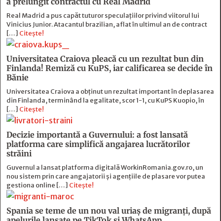
a prelungit contractul cu Real Madrid
Real Madrid a pus capăt tuturor speculațiilor privind viitorul lui
Vinicius Junior. Atacantul brazilian, aflat în ultimul an de contract
[…]
Citește!
Universitatea Craiova pleacă cu un rezultat bun din
Finlanda! Remiză cu KuPS, iar calificarea se decide în
Bănie
Universitatea Craiova a obținut un rezultat important în deplasarea
din Finlanda, terminând la egalitate, scor 1-1, cu KuPS Kuopio, în
[…]
Citește!
Decizie importantă a Guvernului: a fost lansată
platforma care simplifică angajarea lucrătorilor
străini
Guvernul a lansat platforma digitală WorkinRomania.gov.ro, un
nou sistem prin care angajatorii și agențiile de plasare vor putea
gestiona online […]
Citește!
Spania se teme de un nou val uriaș de migranți, după
apelurile lansate pe TikTok și WhatsApp