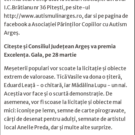
I.C.Brătianu nr 36 Pitești, pe site-ul
http://www.autismulinarges.ro
, dar si pe pagina de
facebook a Asociației Părinților Copiilor cu Autism
Argeș.
Citește și
Consiliul Judeţean Argeş va premia
Excelenţa. Gala, pe 28 martie
Meșeterii populari vor scoate la licitație și obiecte
extrem de valoroase. Tică Vasile va dona o țiteră,
Eduard Leață - o chitară, iar Mădălina Lupu - un nai.
Aceștia vor face și o scurtă demonstrație. De
asemenea, vor fi scoase la licitație și obiecte mai
mici: iconițe pe lemn, semne de carte pirogravate,
cărți de desenat pentru adulți, semnate de artistul
local Anelle Preda, dar și multe alte surprize.