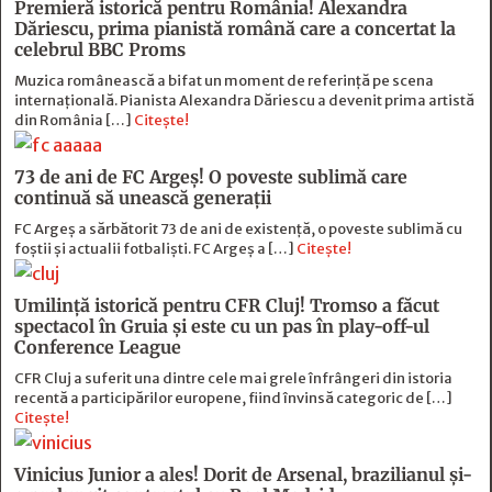
Premieră istorică pentru România! Alexandra
Dăriescu, prima pianistă română care a concertat la
celebrul BBC Proms
Muzica românească a bifat un moment de referință pe scena
internațională. Pianista Alexandra Dăriescu a devenit prima artistă
din România […]
Citește!
73 de ani de FC Argeş! O poveste sublimă care
continuă să unească generaţii
FC Argeș a sărbătorit 73 de ani de existență, o poveste sublimă cu
foștii și actualii fotbaliști. FC Argeș a […]
Citește!
Umilință istorică pentru CFR Cluj! Tromso a făcut
spectacol în Gruia și este cu un pas în play-off-ul
Conference League
CFR Cluj a suferit una dintre cele mai grele înfrângeri din istoria
recentă a participărilor europene, fiind învinsă categoric de […]
Citește!
Vinicius Junior a ales! Dorit de Arsenal, brazilianul și-