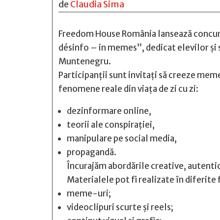
de
Claudia Sima
Freedom House România lansează concurs
désinfo – in memes”, dedicat elevilor și
Muntenegru.
Participanții sunt invitați să creeze meme
fenomene reale din viața de zi cu zi:
dezinformare online,
teorii ale conspirației,
manipulare pe social media,
propagandă.
Încurajăm abordările creative, autentic
Materialele pot fi realizate în diferit
meme-uri;
videoclipuri scurte și reels;