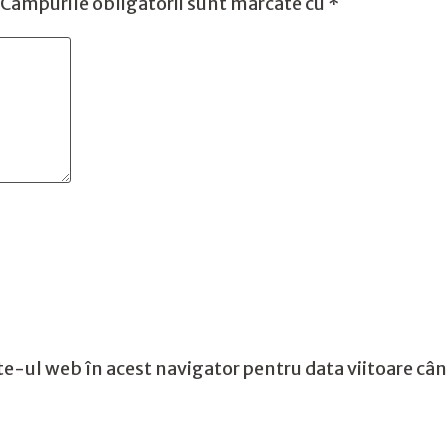
Câmpurile obligatorii sunt marcate cu
*
te-ul web în acest navigator pentru data viitoare câ