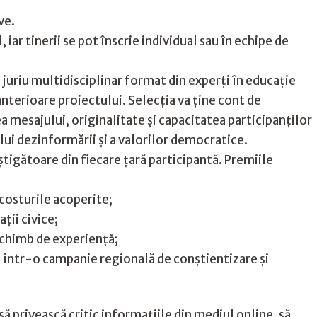
ve.
 iar tinerii se pot înscrie individual sau în echipe de
 juriu multidisciplinar format din experți în educație
anterioare proiectului. Selecția va ține cont de
a mesajului, originalitate și capacitatea participanților
i dezinformării și a valorilor democratice.
tigătoare din fiecare țară participantă. Premiile
 costurile acoperite;
ații civice;
 schimb de experiență;
într-o campanie regională de conștientizare și
 să privească critic informațiile din mediul online, să