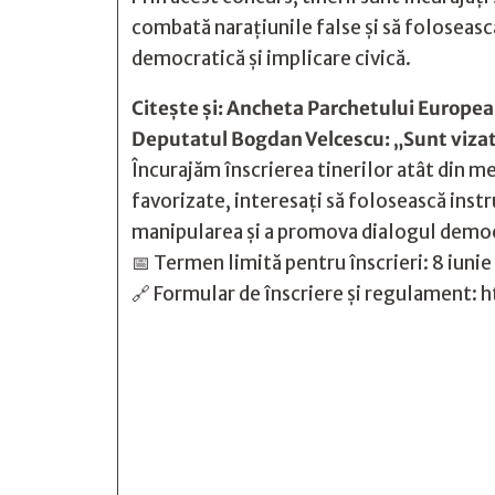
combată narațiunile false și să foloseasc
democratică și implicare civică.
Citește și:
Ancheta Parchetului European 
Deputatul Bogdan Velcescu: „Sunt vizate
Încurajăm înscrierea tinerilor atât din me
favorizate, interesați să folosească inst
manipularea și a promova dialogul democ
📅 Termen limită pentru înscrieri: 8 iunie
🔗 Formular de înscriere și regulament






