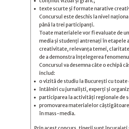
conținut vizual și grafic;
texte scurte și formate narative creati
Concursul este deschis la nivel național,
până la trei participanți.
Toate materialele vor fi evaluate de un
media și studenți antrenați în etapele 
creativitate, relevanța temei, claritate
de a demonstra înțelegerea fenomenulu
Concursul va desemna câte o echipă câș
includ:
o vizită de studiu la București cu toate
întâlniri cu jurnaliști, experți și organiz
participarea la activități regionale de
promovarea materialelor câștigătoare 
în mass-media.
Prin acest concurs, tinerii sunt încurajați