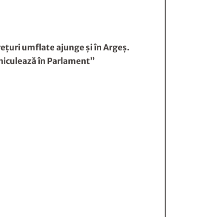
eţuri umflate ajunge şi în Argeş.
ehiculează în Parlament”