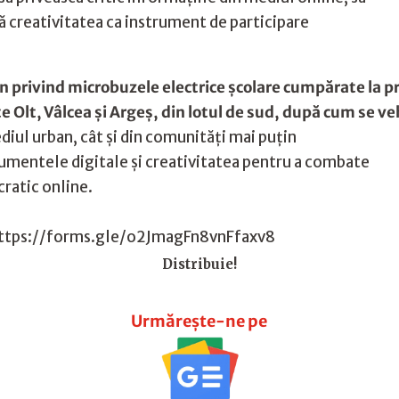
ă creativitatea ca instrument de participare
privind microbuzele electrice şcolare cumpărate la pr
 Olt, Vâlcea şi Argeş, din lotul de sud, după cum se v
diul urban, cât și din comunități mai puțin
rumentele digitale și creativitatea pentru a combate
ratic online.
: https://forms.gle/o2JmagFn8vnFfaxv8
Distribuie!
Urmărește-ne pe