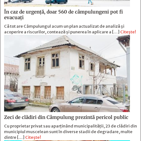
În caz de urgență, doar 560 de câmpulungeni pot fi
evacuați
Că tot are Câmpulungul acum un plan actualizat de analiză și
acoperire a riscurilor, contează și punerea în aplicare a […]
Citește!
Zeci de clădiri din Câmpulung prezintă pericol public
Cu proprietar privat sau aparținând municipalității, 23 de clădiri din
municipiul muscelean sunt în diverse stadii de degradare, multe
dintre […]
Citește!