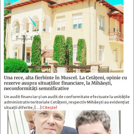
Una rece, alta fierbinte în Muscel. La Cetăţeni, opinie cu
rezerve asupra situaţiilor financiare, la Mihăeşti,
neconformităţi semnificative
Un audit financiar și un audit de conformitate efectuate la unitățile
administrativ teritoriale Cetățeni, respectiv Mihăești au evidențiat
situații diferite, […]
Citește!