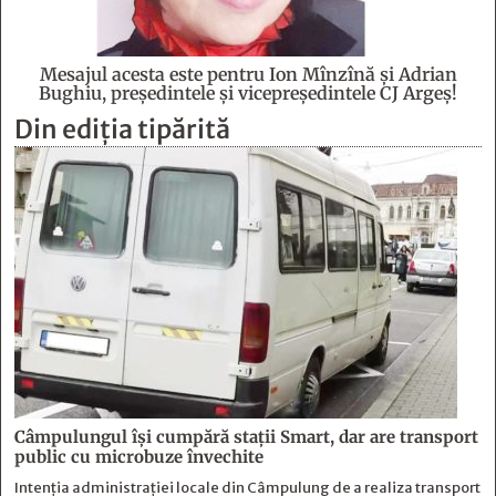
Mesajul acesta este pentru Ion Mînzînă şi Adrian
Bughiu, preşedintele şi vicepreşedintele CJ Argeş!
Din ediția tipărită
Câmpulungul îşi cumpără staţii Smart, dar are transport
public cu microbuze învechite
Intenția administrației locale din Câmpulung de a realiza transport