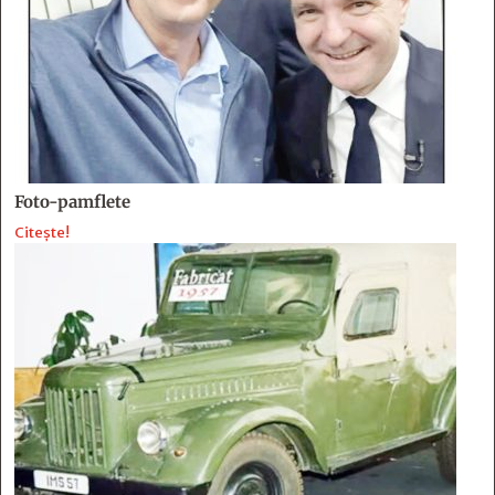
Foto-pamflete
Citește!