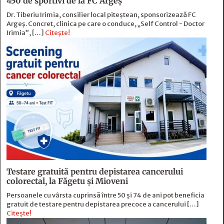
450 de sportivi de la FC Argeş
Dr. Tiberiu Irimia, consilier local piteștean, sponsorizează FC
Argeș. Concret, clinica pe care o conduce, „Self Control - Doctor
Irimia”, […]
Citește!
Testare gratuită pentru depistarea cancerului
colorectal, la Făgetu și Mioveni
Persoanele cu vârsta cuprinsă între 50 și 74 de ani pot beneficia
gratuit de testare pentru depistarea precoce a cancerului […]
Citește!