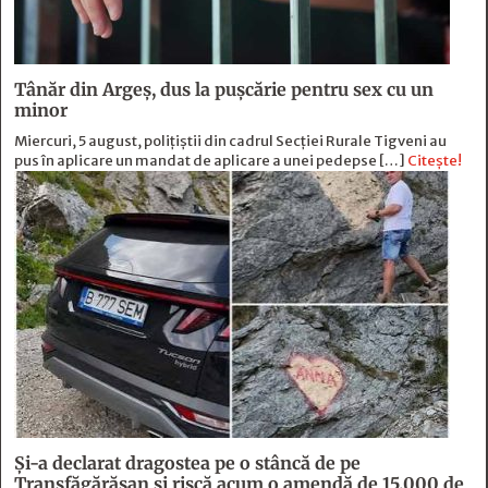
Tânăr din Argeș, dus la pușcărie pentru sex cu un
minor
Miercuri, 5 august, polițiștii din cadrul Secției Rurale Tigveni au
pus în aplicare un mandat de aplicare a unei pedepse […]
Citește!
Și-a declarat dragostea pe o stâncă de pe
Transfăgărășan și riscă acum o amendă de 15.000 de