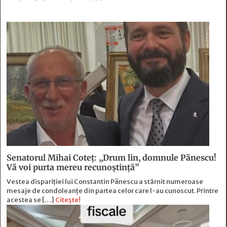
Senatorul Mihai Coteț: „Drum lin, domnule Pănescu!
Vă voi purta mereu recunoștință”
Vestea dispariției lui Constantin Pănescu a stârnit numeroase
mesaje de condoleanțe din partea celor care l-au cunoscut. Printre
acestea se […]
Citește!