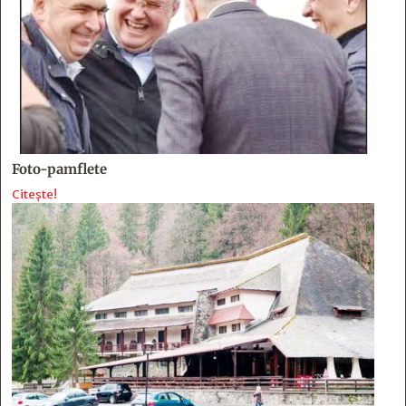
Foto-pamflete
Citește!