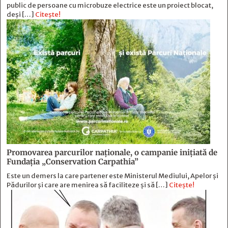
public de persoane cu microbuze electrice este un proiect blocat,
deși […]
Citește!
Promovarea parcurilor naționale, o campanie inițiată de
Fundația „Conservation Carpathia”
Este un demers la care partener este Ministerul Mediului, Apelor și
Pădurilor și care are menirea să faciliteze și să […]
Citește!