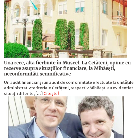
Una rece, alta fierbinte în Muscel. La Cetăţeni, opinie cu
rezerve asupra situaţiilor financiare, la Mihăeşti,
neconformităţi semnificative
Un audit financiar și un audit de conformitate efectuate la unitățile
administrativ teritoriale Cetățeni, respectiv Mihăești au evidențiat
situații diferite, […]
Citește!