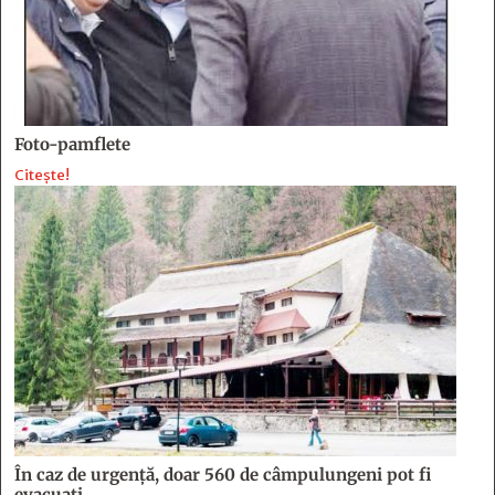
Foto-pamflete
Citește!
În caz de urgență, doar 560 de câmpulungeni pot fi
evacuați