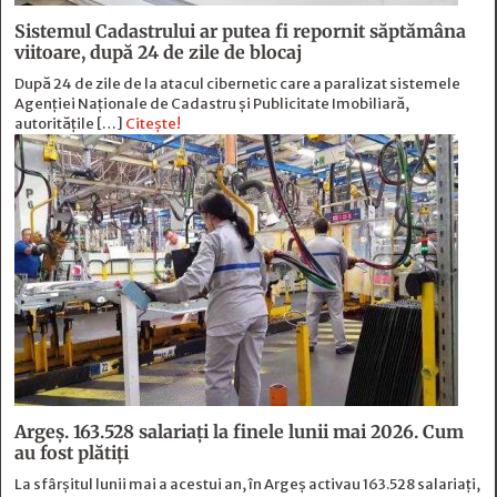
Sistemul Cadastrului ar putea fi repornit săptămâna
viitoare, după 24 de zile de blocaj
După 24 de zile de la atacul cibernetic care a paralizat sistemele
Agenției Naționale de Cadastru și Publicitate Imobiliară,
autoritățile […]
Citește!
Argeș. 163.528 salariați la finele lunii mai 2026. Cum
au fost plătiți
La sfârșitul lunii mai a acestui an, în Argeş activau 163.528 salariați,