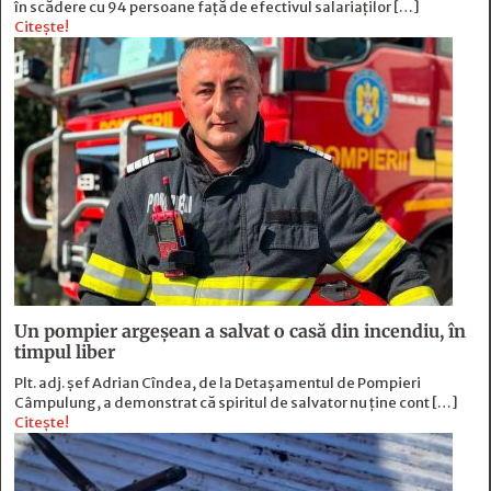
în scădere cu 94 persoane faţă de efectivul salariaţilor […]
Citește!
Un pompier argeșean a salvat o casă din incendiu, în
timpul liber
Plt. adj. șef Adrian Cîndea, de la Detașamentul de Pompieri
Câmpulung, a demonstrat că spiritul de salvator nu ține cont […]
Citește!