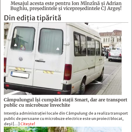
Mesajul acesta este pentru Ion Mînzînă şi Adrian
Bughiu, preşedintele şi vicepreşedintele CJ Argeş!
Din ediția tipărită
Câmpulungul îşi cumpără staţii Smart, dar are transport
public cu microbuze învechite
Intenția administrației locale din Câmpulung de a realiza transport
public de persoane cu microbuze electrice este un proiect blocat,
deși […]
Citește!