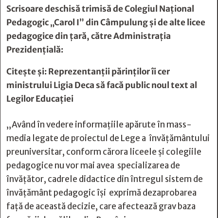
Scrisoare deschisă trimisă de Colegiul Național
Pedagogic „Carol I” din Câmpulung și de alte licee
pedagogice din țară, către Administrația
Prezidențială:
Citește și:
Reprezentanţii părinţilor îi cer
ministrului Ligia Deca să facă public noul text al
Legilor Educaţiei
„Având în vedere informațiile apărute în mass-
media legate de proiectul de Lege a învățământului
preuniversitar, conform cărora liceele și colegiile
pedagogice nu vor mai avea specializarea de
învățător, cadrele didactice din întregul sistem de
învățământ pedagogic își exprimă dezaprobarea
față de această decizie, care afectează grav baza