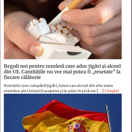
Reguli noi pentru românii care aduc țigări și alcool
din UE. Cantitățile nu vor mai putea fi „resetate” la
fiecare călătorie
Românii care cumpără țigări, tutun sau alcool din alte state
membre ale Uniunii Europene și le aduc în țară vor […]
Citește!