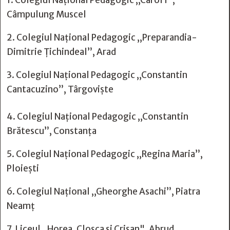
1. Colegiul Național Pedagogic ,,Carol I”,
Câmpulung Muscel
2. Colegiul Național Pedagogic ,,Preparandia-
Dimitrie Țichindeal”, Arad
3. Colegiul Național Pedagogic ,,Constantin
Cantacuzino”, Târgoviște
4. Colegiul Național Pedagogic ,,Constantin
Brătescu”, Constanța
5. Colegiul Național Pedagogic ,,Regina Maria”,
Ploiești
6. Colegiul Național ,,Gheorghe Asachi”, Piatra
Neamț
7. Liceul ,,Horea, Cloșca si Crișan", Abrud