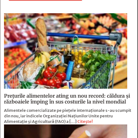
Prețurile alimentelor ating un nou record: căldura și
războaiele împing în sus costurile la nivel mondial
Alimentele comercializate pe piețele internaționale s-au scumpit
din nou, iar indicele Organizației Națiunilor Unite pentru
Alimentație și Agricultură (FAO) a […]
Citește!