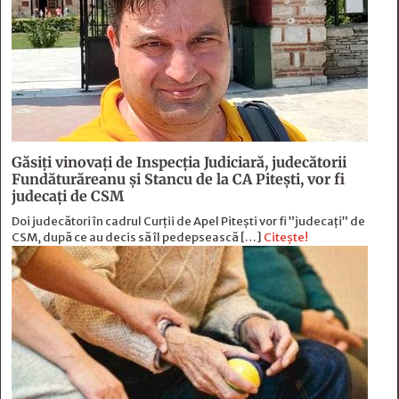
Găsiți vinovați de Inspecția Judiciară, judecătorii
Fundăturăreanu și Stancu de la CA Pitești, vor fi
judecați de CSM
Doi judecători în cadrul Curții de Apel Pitești vor fi ”judecați” de
CSM, după ce au decis să îl pedepsească […]
Citește!