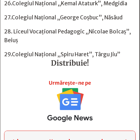
26.Colegiul Național ,,Kemal Ataturk”, Medgidia
27.Colegiul Național ,,George Coșbuc”, Năsăud
28. Liceul Vocațional Pedagogic ,,Nicolae Bolcaș”,
Beiuș
29.Colegiul Național ,,Spiru Haret”, Târgu Jiu”
Distribuie!







Urmărește-ne pe