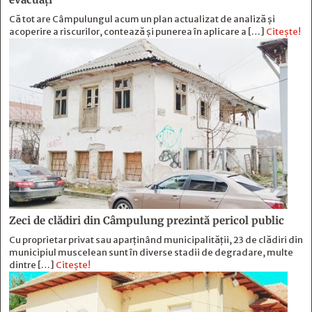
Că tot are Câmpulungul acum un plan actualizat de analiză și
acoperire a riscurilor, contează și punerea în aplicare a […]
Citește!
Zeci de clădiri din Câmpulung prezintă pericol public
Cu proprietar privat sau aparținând municipalității, 23 de clădiri din
municipiul muscelean sunt în diverse stadii de degradare, multe
dintre […]
Citește!