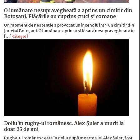
O lumânare nesupravegheată a aprins un cimitir din
Botoșani. Flăcările au cuprins cruci și coroane
Un moment de neatenție a provocat un incendiu într-un cimitir din
județul Botoșani. O lumânare aprinsă și lăsată nesupravegheată în
[…]
Citește!
Doliu în rugby-ul românesc. Alex Șuler a murit la
doar 25 de ani
Rugby-ul românesc este în doliu după moartea lui Alex Șuler, fost