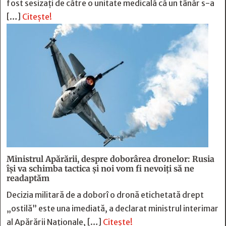
fost sesizaţi de către o unitate medicală că un tânăr s-a
[…]
Citește!
Ministrul Apărării, despre doborârea dronelor: Rusia
îşi va schimba tactica şi noi vom fi nevoiţi să ne
readaptăm
Decizia militară de a doborî o dronă etichetată drept
„ostilă” este una imediată, a declarat ministrul interimar
al Apărării Naţionale, […]
Citește!