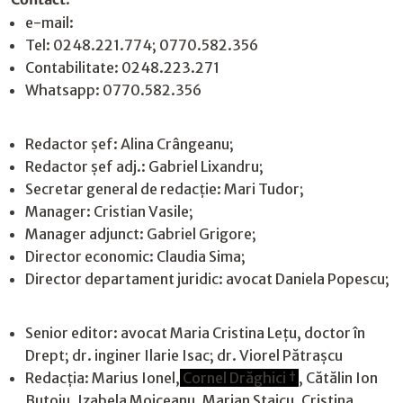
e-mail:
jurnaldearges@gmail.com
Tel: 0248.221.774; 0770.582.356
Contabilitate: 0248.223.271
Whatsapp: 0770.582.356
Redactor șef: Alina Crângeanu;
Redactor șef adj.: Gabriel Lixandru;
Secretar general de redacție: Mari Tudor;
Manager: Cristian Vasile;
Manager adjunct: Gabriel Grigore;
Director economic: Claudia Sima;
Director departament juridic: avocat Daniela Popescu;
Senior editor: avocat Maria Cristina Leţu, doctor în
Drept; dr. inginer Ilarie Isac; dr. Viorel Pătrașcu
Redacţia: Marius Ionel,
Cornel Drăghici †
, Cătălin Ion
Butoiu, Izabela Moiceanu, Marian Staicu, Cristina