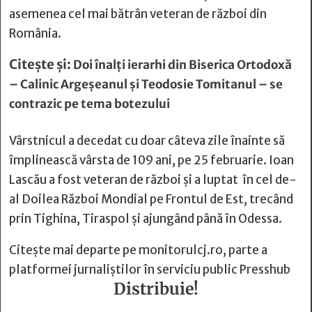
asemenea cel mai bătrân veteran de război din
România.
Citește și:
Doi înalți ierarhi din Biserica Ortodoxă
– Calinic Argeșeanul și Teodosie Tomitanul – se
contrazic pe tema botezului
Vârstnicul a decedat cu doar câteva zile înainte să
împlinească vârsta de 109 ani, pe 25 februarie. Ioan
Lascău a fost veteran de război și a luptat în cel de-
al Doilea Război Mondial pe Frontul de Est, trecând
prin Tighina, Tiraspol și ajungând până în Odessa.
Citește mai departe pe
monitorulcj.ro
, parte a
platformei jurnaliștilor în serviciu public
Presshub
Distribuie!