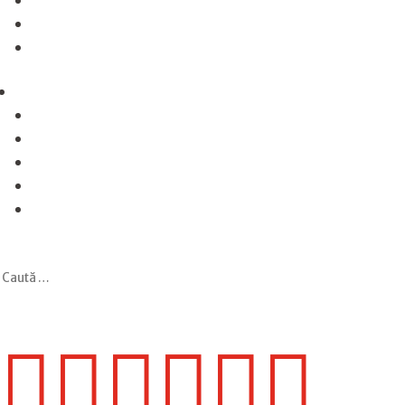





