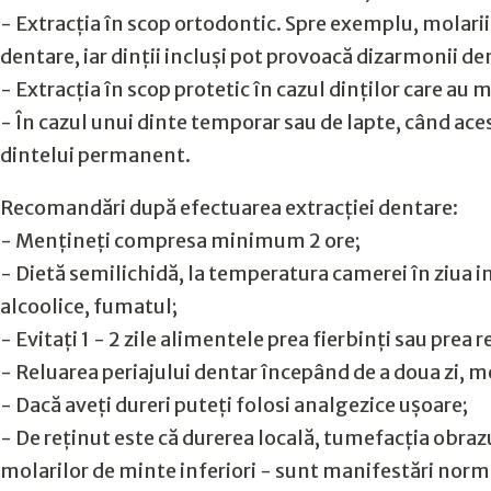
- Extracția în scop ortodontic. Spre exemplu, molarii 
dentare, iar dinţii incluşi pot provoacă dizarmonii de
- Extracția în scop protetic în cazul dinților care au m
- În cazul unui dinte temporar sau de lapte, când aces
dintelui permanent.
Recomandări după efectuarea extracției dentare:
- Mențineți compresa minimum 2 ore;
- Dietă semilichidă, la temperatura camerei în ziua i
alcoolice, fumatul;
- Evitați 1 - 2 zile alimentele prea fierbinți sau prea r
- Reluarea periajului dentar începând de a doua zi, 
- Dacă aveți dureri puteți folosi analgezice ușoare;
- De reținut este că durerea locală, tumefacția obraz
molarilor de minte inferiori - sunt manifestări norma