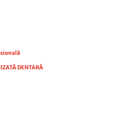
esională
ERIZATĂ DENTARĂ