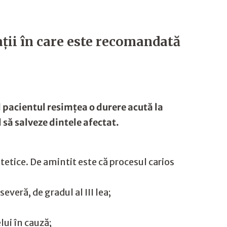
ţii în care este recomandată
d pacientul resimțea o durere acută la
 să salveze dintele afectat.
otetice. De amintit este că procesul carios
veră, de gradul al III lea;
lui în cauză;