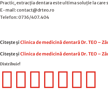
Practic, extracția dentara este ultima soluție la care 
E-mail: contact@drteo.ro
Telefon: 0736/407.404
Citește și
Clinica de medicină dentară Dr. TEO – Z
Citește și
Clinica de medicină dentară Dr. TEO 
Distribuie!






