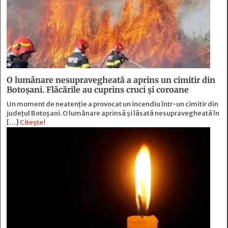
O lumânare nesupravegheată a aprins un cimitir din
Botoșani. Flăcările au cuprins cruci și coroane
Un moment de neatenție a provocat un incendiu într-un cimitir din
județul Botoșani. O lumânare aprinsă și lăsată nesupravegheată în
[…]
Citește!