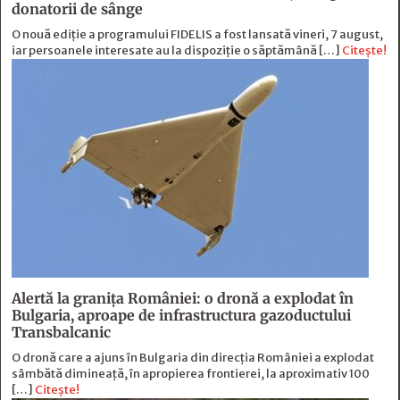
donatorii de sânge
O nouă ediție a programului FIDELIS a fost lansată vineri, 7 august,
iar persoanele interesate au la dispoziție o săptămână […]
Citește!
Alertă la granița României: o dronă a explodat în
Bulgaria, aproape de infrastructura gazoductului
Transbalcanic
O dronă care a ajuns în Bulgaria din direcția României a explodat
sâmbătă dimineață, în apropierea frontierei, la aproximativ 100
[…]
Citește!