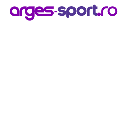
Contact
:
e-mail:
jurnaldearges@gmail.com
Tel: 0248.221.774; 0770.582.356
Contabilitate: 0248.223.271
Whatsapp: 0770.582.356
Redactor șef: Alina Crângeanu;
Redactor șef adj.: Gabriel Lixandru;
Secretar general de redacție: Mari Tudor;
Manager: Cristian Vasile;
Manager adjunct: Gabriel Grigore;
Director economic: Claudia Sima;
Director departament juridic: avocat Daniela Popescu;