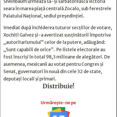
Sheinbaum urmează să-și sărbătorească victoria
seara în marea piață centrală Zocalo, sub ferestrele
Palatului Național, sediul președinției.
Imediat după închiderea tuturor secțiilor de votare,
Xochitl Galvez și-a avertizat susținătorii împotriva
„autoritarismului” celor de la putere, adăugând:
„Sunt capabili de orice”. Pe listele electorale au
fost înscriși în total 98,3 milioane de alegători. De
asemenea, mexicanii au votat pentru Congres și
Senat, guvernatori în nouă din cele 32 de state,
deputați locali și primari.
Distribuie!







Urmărește-ne pe