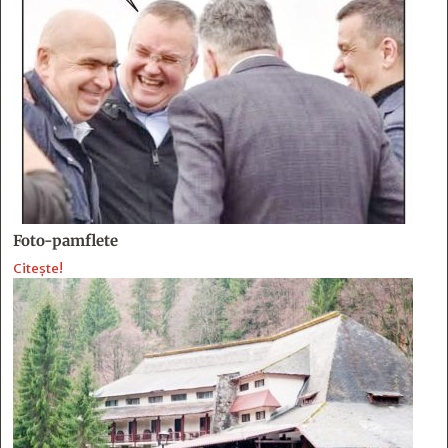
Foto-pamflete
Citește!