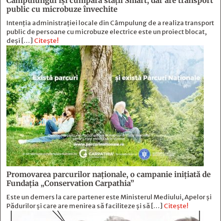
Câmpulungul îşi cumpără staţii Smart, dar are transport
public cu microbuze învechite
Intenția administrației locale din Câmpulung de a realiza transport
public de persoane cu microbuze electrice este un proiect blocat,
deși […]
Citește!
Promovarea parcurilor naționale, o campanie inițiată de
Fundația „Conservation Carpathia”
Este un demers la care partener este Ministerul Mediului, Apelor și
Pădurilor și care are menirea să faciliteze și să […]
Citește!