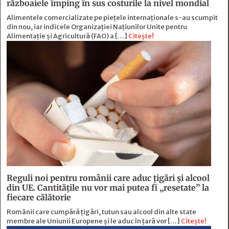
războaiele împing în sus costurile la nivel mondial
Alimentele comercializate pe piețele internaționale s-au scumpit
din nou, iar indicele Organizației Națiunilor Unite pentru
Alimentație și Agricultură (FAO) a […]
Citește!
Reguli noi pentru românii care aduc țigări și alcool
din UE. Cantitățile nu vor mai putea fi „resetate” la
fiecare călătorie
Românii care cumpără țigări, tutun sau alcool din alte state
membre ale Uniunii Europene și le aduc în țară vor […]
Citește!