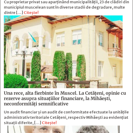
Cu proprietar privat sau aparținând municipalității, 23 de clădiri din
municipiul muscelean sunt în diverse stadii de degradare, multe
dintre […]
Citește!
Una rece, alta fierbinte în Muscel. La Cetăţeni, opinie cu
rezerve asupra situaţiilor financiare, la Mihăeşti,
neconformităţi semnificative
Un audit financiar și un audit de conformitate efectuate la unitățile
administrativ teritoriale Cetățeni, respectiv Mihăești au evidențiat
situații diferite, […]
Citește!