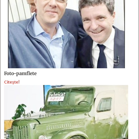
Foto-pamflete
Citește!