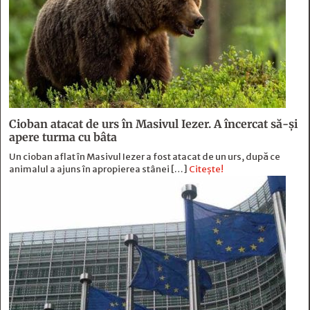
Cioban atacat de urs în Masivul Iezer. A încercat să-și
apere turma cu bâta
Un cioban aflat în Masivul Iezer a fost atacat de un urs, după ce
animalul a ajuns în apropierea stânei […]
Citește!