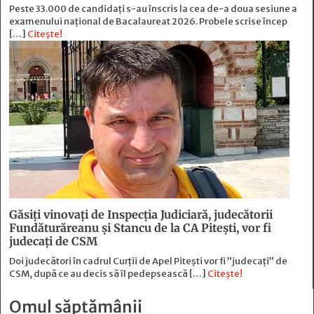
Peste 33.000 de candidați s-au înscris la cea de-a doua sesiune a
examenului național de Bacalaureat 2026. Probele scrise încep
[…]
Citește!
Găsiți vinovați de Inspecția Judiciară, judecătorii
Fundăturăreanu și Stancu de la CA Pitești, vor fi
judecați de CSM
Doi judecători în cadrul Curții de Apel Pitești vor fi ”judecați” de
CSM, după ce au decis să îl pedepsească […]
Citește!
Omul săptămânii