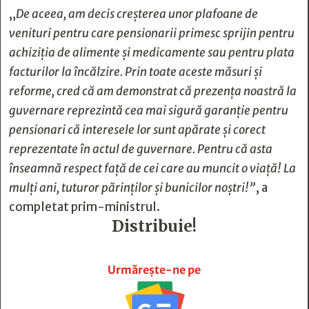
„
De aceea, am decis creşterea unor plafoane de
venituri pentru care pensionarii primesc sprijin pentru
achiziţia de alimente şi medicamente sau pentru plata
facturilor la încălzire. Prin toate aceste măsuri şi
reforme, cred că am demonstrat că prezenţa noastră la
guvernare reprezintă cea mai sigură garanţie pentru
pensionari că interesele lor sunt apărate şi corect
reprezentate în actul de guvernare. Pentru că asta
înseamnă respect faţă de cei care au muncit o viaţă! La
mulţi ani, tuturor părinţilor şi bunicilor noştri!”
, a
completat prim-ministrul.
Distribuie!







Urmărește-ne pe