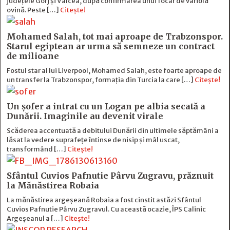
județele Gorj și Vâlcea, după confirmarea unui focar de variolă
ovină. Peste […]
Citește!
Mohamed Salah, tot mai aproape de Trabzonspor.
Starul egiptean ar urma să semneze un contract
de milioane
Fostul star al lui Liverpool, Mohamed Salah, este foarte aproape de
un transfer la Trabzonspor, formația din Turcia la care […]
Citește!
Un șofer a intrat cu un Logan pe albia secată a
Dunării. Imaginile au devenit virale
Scăderea accentuată a debitului Dunării din ultimele săptămâni a
lăsat la vedere suprafețe întinse de nisip și mâl uscat,
transformând […]
Citește!
Sfântul Cuvios Pafnutie Pârvu Zugravu, prăznuit
la Mănăstirea Robaia
La mănăstirea argeșeană Robaia a fost cinstit astăzi Sfântul
Cuvios Pafnutie Pârvu Zugravul. Cu această ocazie, ÎPS Calinic
Argeșeanul a […]
Citește!