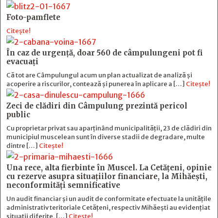
Foto-pamflete
Citește!
În caz de urgență, doar 560 de câmpulungeni pot fi
evacuați
Că tot are Câmpulungul acum un plan actualizat de analiză și
acoperire a riscurilor, contează și punerea în aplicare a […]
Citește!
Zeci de clădiri din Câmpulung prezintă pericol
public
Cu proprietar privat sau aparținând municipalității, 23 de clădiri din
municipiul muscelean sunt în diverse stadii de degradare, multe
dintre […]
Citește!
Una rece, alta fierbinte în Muscel. La Cetăţeni, opinie
cu rezerve asupra situaţiilor financiare, la Mihăeşti,
neconformităţi semnificative
Un audit financiar și un audit de conformitate efectuate la unitățile
administrativ teritoriale Cetățeni, respectiv Mihăești au evidențiat
situații diferite, […]
Citește!