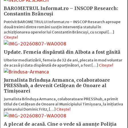
BAROMETRUL Informat.ro – INSCOP Research:
Constantin Brâncuși
Potrivit BAROMETRULUI Informat.ro – INSCOP Research aproape
două treimi dintre români susțin intervenția statului în
achiziționarea operelor lui Constantin Brâncuși, cu scopul […]
Citește!
Update. Femeia dispărută din Albota a fost găsită
Ulterior mediatizării, femeia de 32 de ani, plecata in mod voluntar
de acasă și data dispărută de aparținători, a fost […]
Citește!
Jurnalista Brîndușa Armanca, colaboratoare
PRESShub, a devenit Cetățean de Onoare al
Timișoarei
Jurnalista Brîndușa Armanca, colaboratoare PRESShub, a primit
titlul de Cetățean de Onoare al Municipiului Timișoara, la inițiativa
primarului Dominic Fritz, […]
Citește!
A plecat de acasă. Cine o vede să anunțe Poliția