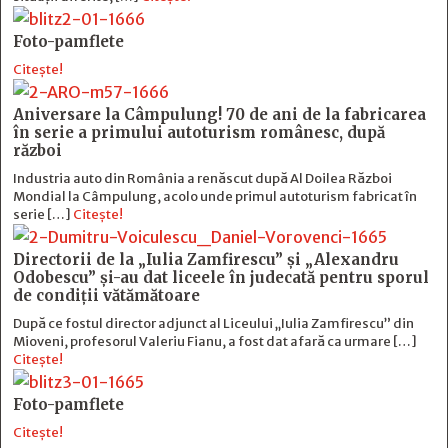
Foto-pamflete
Citește!
Aniversare la Câmpulung! 70 de ani de la fabricarea
în serie a primului autoturism românesc, după
război
Industria auto din România a renăscut după Al Doilea Război
Mondial la Câmpulung, acolo unde primul autoturism fabricat în
serie […]
Citește!
Directorii de la „Iulia Zamfirescu” și „Alexandru
Odobescu” și-au dat liceele în judecată pentru sporul
de condiții vătămătoare
După ce fostul director adjunct al Liceului „Iulia Zamfirescu” din
Mioveni, profesorul Valeriu Fianu, a fost dat afară ca urmare […]
Citește!
Foto-pamflete
Citește!