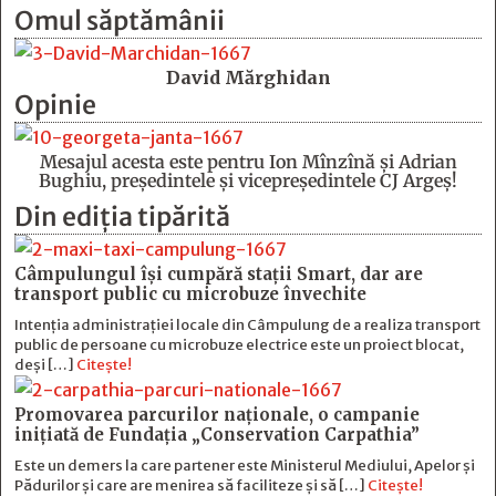
Omul săptămânii
David Mărghidan
Opinie
Mesajul acesta este pentru Ion Mînzînă şi Adrian
Bughiu, preşedintele şi vicepreşedintele CJ Argeş!
Din ediția tipărită
Câmpulungul îşi cumpără staţii Smart, dar are
transport public cu microbuze învechite
Intenția administrației locale din Câmpulung de a realiza transport
public de persoane cu microbuze electrice este un proiect blocat,
deși […]
Citește!
Promovarea parcurilor naționale, o campanie
inițiată de Fundația „Conservation Carpathia”
Este un demers la care partener este Ministerul Mediului, Apelor și
Pădurilor și care are menirea să faciliteze și să […]
Citește!