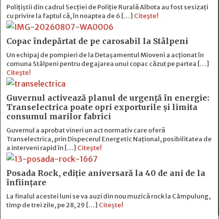
Polițiștii din cadrul Secției de Poliție Rurală Albota au fost sesizați
cu privire la faptul că, în noaptea de 6 […]
Citește!
Copac îndepărtat de pe carosabil la Stâlpeni
Un echipaj de pompieri de la Detașamentul Mioveni a acționat în
comuna Stâlpeni pentru degajarea unui copac căzut pe partea […]
Citește!
Guvernul activează planul de urgență în energie:
Transelectrica poate opri exporturile și limita
consumul marilor fabrici
Guvernul a aprobat vineri un act normativ care oferă
Transelectrica, prin Dispecerul Energetic Național, posibilitatea de
a interveni rapid în […]
Citește!
Posada Rock, ediţie aniversară la 40 de ani de la
înfiinţare
La finalul acestei luni se va auzi din nou muzică rock la Câmpulung,
timp de trei zile, pe 28, 29 […]
Citește!