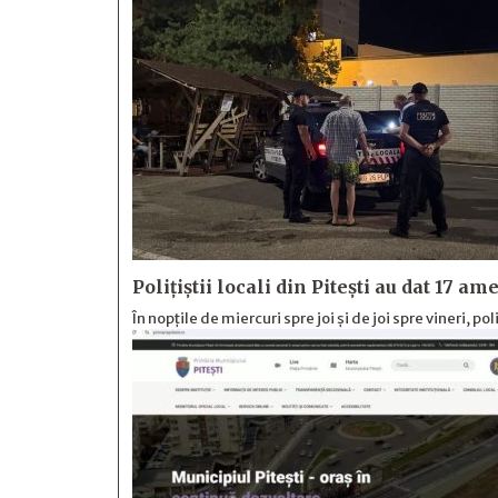
Polițiștii locali din Pitești au dat 17 a
În nopțile de miercuri spre joi și de joi spre vineri, po