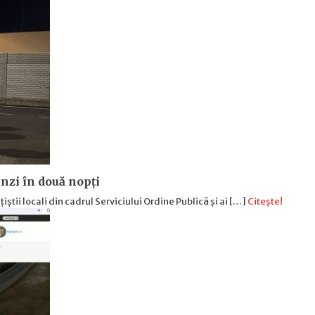
menzi în două nopți
lițiștii locali din cadrul Serviciului Ordine Publică și ai […]
Citește!