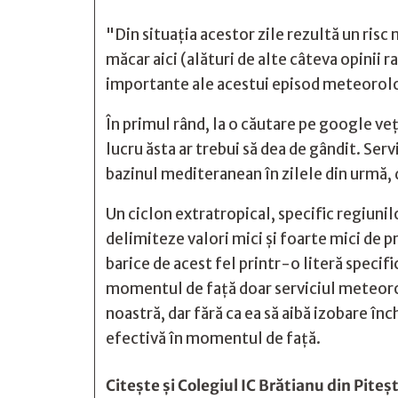
"Din situația acestor zile rezultă un risc 
măcar aici (alături de alte câteva opinii
importante ale acestui episod meteorol
În primul rând, la o căutare pe google veț
lucru ăsta ar trebui să dea de gândit. Ser
bazinul mediteranean în zilele din urmă, d
Un ciclon extratropical, specific regiunilo
delimiteze valori mici și foarte mici de 
barice de acest fel printr-o literă speci
momentul de față doar serviciul meteorol
noastră, dar fără ca ea să aibă izobare înc
efectivă în momentul de față.
Citește și
Colegiul IC Brătianu din Piteșt