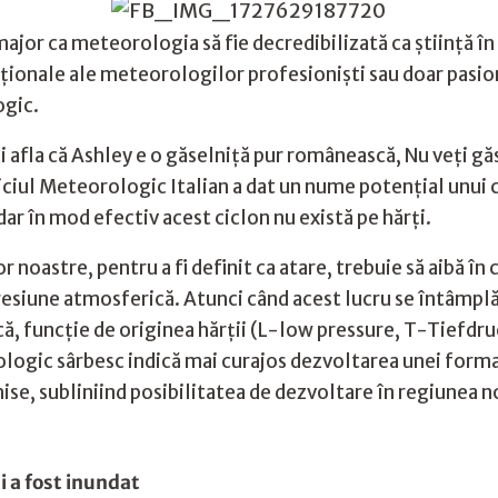
major ca meteorologia să fie decredibilizată ca știință în
 raționale ale meteorologilor profesioniști sau doar pasi
ogic.
i afla că Ashley e o găselniță pur românească, Nu veți găsi
viciul Meteorologic Italian a dat un nume potențial unui ci
ar în mod efectiv acest ciclon nu există pe hărți.
r noastre, pentru a fi definit ca atare, trebuie să aibă în 
presiune atmosferică. Atunci când acest lucru se întâmpl
fică, funcție de originea hărții (L-low pressure, T-Tiefd
ogic sârbesc indică mai curajos dezvoltarea unei formaț
hise, subliniind posibilitatea de dezvoltare în regiunea no
i a fost inundat