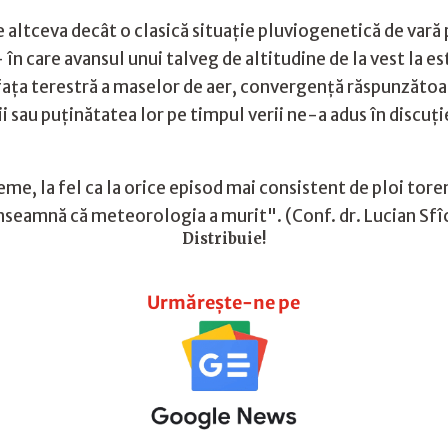
altceva decât o clasică situație pluviogenetică de vară p
 în care avansul unui talveg de altitudine de la vest la e
fața terestră a maselor de aer, convergență răspunzătoa
i sau puținătatea lor pe timpul verii ne-a adus în discu
eme, la fel ca la orice episod mai consistent de ploi tore
 înseamnă că meteorologia a murit". (Conf. dr. Lucian Sfî
Distribuie!
Urmărește-ne pe