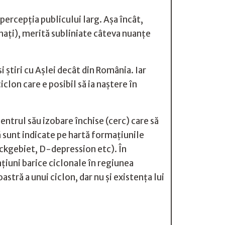
 percepția publicului larg. Așa încât,
onați), merită subliniate câteva nuanțe
 știri cu Așlei decât din România. Iar
clon care e posibil să ia naștere în
centrul său izobare închise (cerc) care să
ă sunt indicate pe hartă formațiunile
ruckgebiet, D-depression etc). În
iuni barice ciclonale în regiunea
astră a unui ciclon, dar nu și existența lui