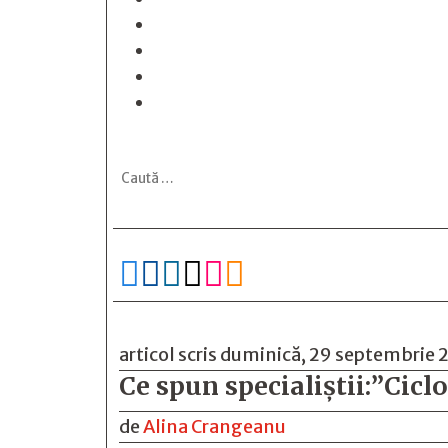






articol scris duminică, 29 septembrie
Ce spun specialiștii:”Cicl
de
Alina Crangeanu