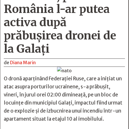
România l-ar putea
activa după
prăbușirea dronei de
la Galați
de
Diana Marin
O dronă aparţinând Federaţiei Ruse, care a iniţiat un
atac asupra porturilor ucrainene, s-a prăbuşit,
vineri, în jurul orei 02:00 dimineaţă, pe un bloc de
locuinţe din municipiul Galaţi, impactul fiind urmat
de o explozie şi de izbucnirea unui incendiu într-un
apartament situat la etajul 10 al imobilului.