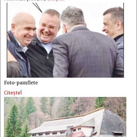
Foto-pamflete
Citește!