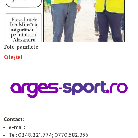
Foto-pamflete
Citește!
Contact
:
e-mail:
jurnaldearges@gmail.com
Tel: 0248.221.774; 0770.582.356