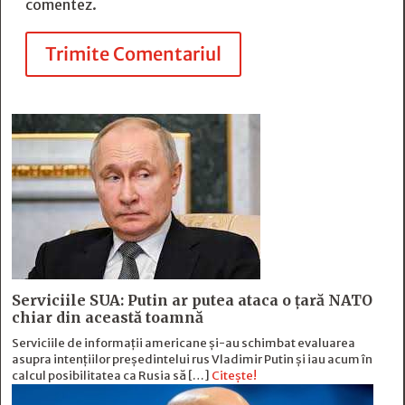
comentez.
Trimite Comentariul
Serviciile SUA: Putin ar putea ataca o țară NATO
chiar din această toamnă
Serviciile de informații americane și-au schimbat evaluarea
asupra intențiilor președintelui rus Vladimir Putin și iau acum în
calcul posibilitatea ca Rusia să […]
Citește!