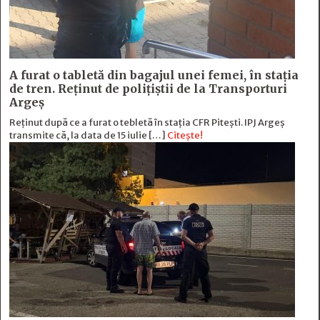
A furat o tabletă din bagajul unei femei, în stația
de tren. Reținut de polițiștii de la Transporturi
Argeș
Reținut după ce a furat o tebletă în stația CFR Pitești. IPJ Argeș
transmite că, la data de 15 iulie […]
Citește!