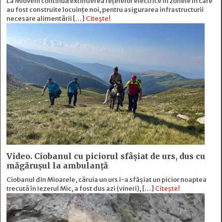
La Mioveni continuă extinderea rețelelor electrice în zonele în care
au fost construite locuințe noi, pentru asigurarea infrastructurii
necesare alimentării […]
Citește!
Video. Ciobanul cu piciorul sfâșiat de urs, dus cu
măgărușul la ambulanță
Ciobanul din Mioarele, căruia un urs i-a sfâșiat un picior noaptea
trecută în Iezerul Mic, a fost dus azi (vineri), […]
Citește!