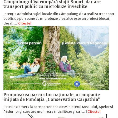
Câmpulungul îşi cumpără staţii Smart, dar are
transport public cu microbuze învechite
Intenția administrației locale din Câmpulung de a realiza transport
public de persoane cu microbuze electrice este un proiect blocat,
deși […]
Citește!
Promovarea parcurilor naționale, o campanie
inițiată de Fundația „Conservation Carpathia”
Este un demers la care partener este Ministerul Mediului, Apelor și
Pădurilor și care are menirea să faciliteze și să […]
Citește!