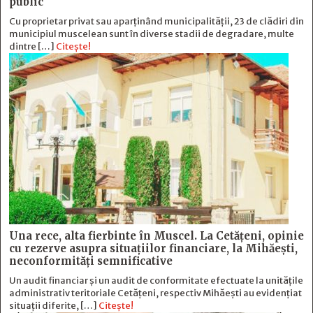
public
Cu proprietar privat sau aparținând municipalității, 23 de clădiri din
municipiul muscelean sunt în diverse stadii de degradare, multe
dintre […]
Citește!
Una rece, alta fierbinte în Muscel. La Cetăţeni, opinie
cu rezerve asupra situaţiilor financiare, la Mihăeşti,
neconformităţi semnificative
Un audit financiar și un audit de conformitate efectuate la unitățile
administrativ teritoriale Cetățeni, respectiv Mihăești au evidențiat
situații diferite, […]
Citește!