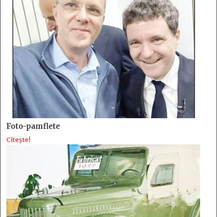
Foto-pamflete
Citește!