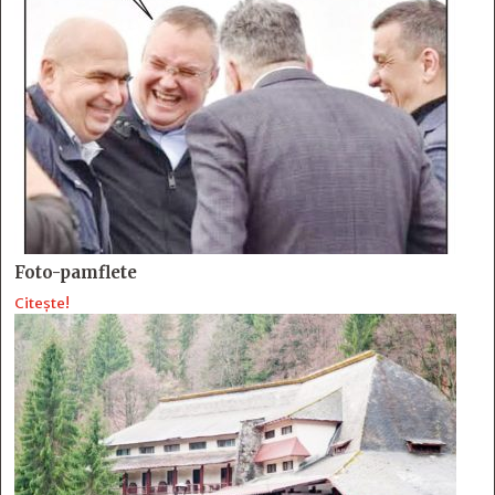
Foto-pamflete
Citește!