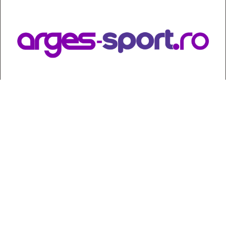
Contact
:
e-mail:
jurnaldearges@gmail.com
Tel: 0248.221.774; 0770.582.356
Contabilitate: 0248.223.271
Whatsapp: 0770.582.356
Redactor șef: Alina Crângeanu;
Redactor șef adj.: Gabriel Lixandru;
Secretar general de redacție: Mari Tudor;
Manager: Cristian Vasile;
Manager adjunct: Gabriel Grigore;
Director economic: Claudia Sima;